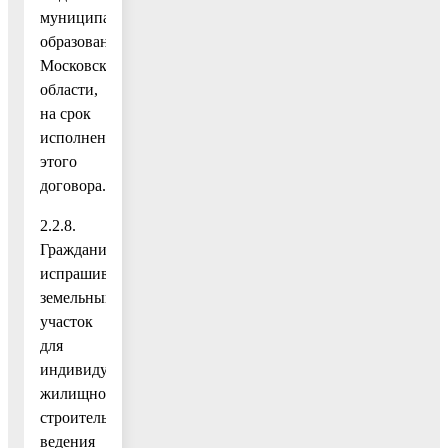
муниципального
образования
Московской
области,
на срок
исполнения
этого
договора.
2.2.8.
Гражданин,
испрашивающий
земельный
участок
для
индивидуального
жилищного
строительства,
ведения