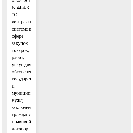
05.04.2013
N 44-ФЗ
"О
контрактной
системе в
сфере
закупок
товаров,
работ,
услуг для
обеспечения
государственных
и
муниципальных
нужд"
заключен
гражданско-
правовой
договор