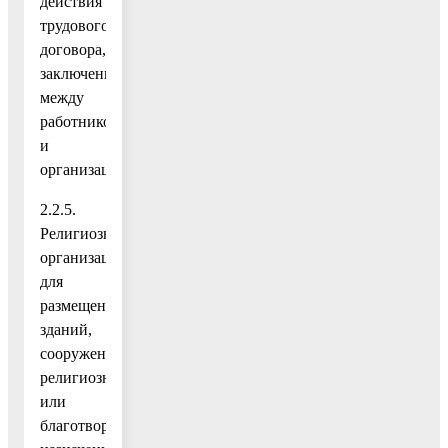
действия
трудового
договора,
заключенного
между
работником
и
организацией.
2.2.5.
Религиозная
организация
для
размещения
зданий,
сооружений
религиозного
или
благотворительного