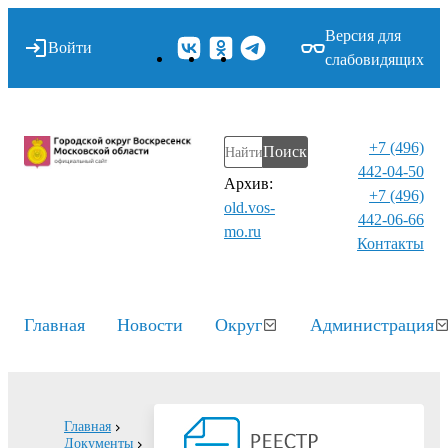
Версия для
Войти
слабовидящих
+7 (496)
Поиск
442-04-50
Архив:
+7 (496)
old.vos-
442-06-66
mo.ru
Контакты⁠
Главная
Новости
Округ
Администрация
Главная
Документы