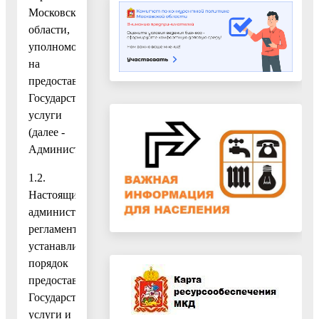
Московской
области,
уполномоченным
на
предоставление
Государственной
услуги
(далее -
Администрация).
1.2.
Настоящий
административный
регламент
устанавливает
порядок
предоставления
Государственной
услуги и