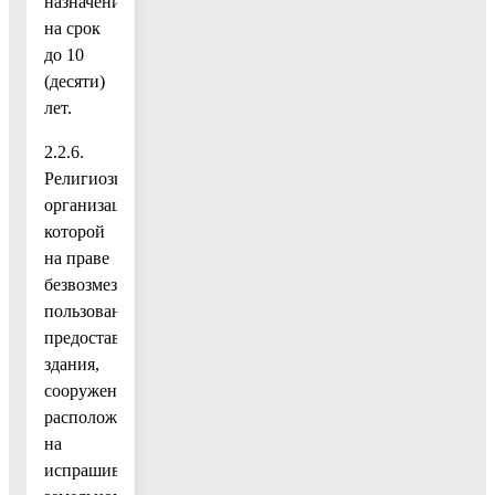
назначения
на срок
до 10
(десяти)
лет.
2.2.6.
Религиозная
организация,
которой
на праве
безвозмездного
пользования
предоставлены
здания,
сооружения,
расположенные
на
испрашиваемом