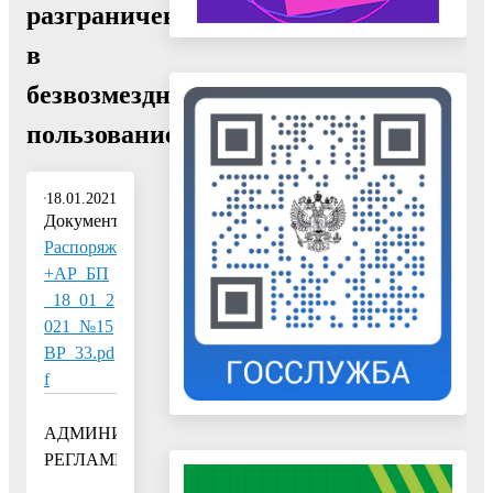
разграничена,
в
безвозмездное
пользование""
18.01.2021
Документ:
Распоряж
+АР_БП
_18_01_2
021_№15
ВР_33.pd
f
АДМИНИСТРАТИВНЫЙ
РЕГЛАМЕНТ