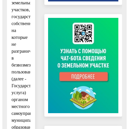
земельных
участков,
государственная
собственность
на
которые
не
разграничена,
в
безвозмездное
пользование"
(далее -
Государственная
услуга)
органом
местного
самоуправления
муниципального
образования