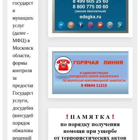
государственных
и
муниципальных
услуг
(далее -
МФЦ) в
Московской
области,
формы
контроля
за
предоставлением
Государственной
услуги,
досудебный
(внесудебный)
порядок
обжалования
решений