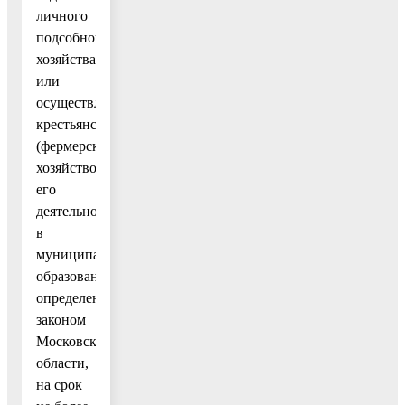
личного
подсобного
хозяйства
или
осуществления
крестьянским
(фермерским)
хозяйством
его
деятельности
в
муниципальных
образованиях,
определенных
законом
Московской
области,
на срок