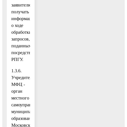
заявителю
получать
информацию
о ходе
обработки
запросов,
поданных
посредством
РПГУ.
1.3.6.
Учредитель
МФЦ -
орган
местного
самоуправления
муниципального
образования
Московской