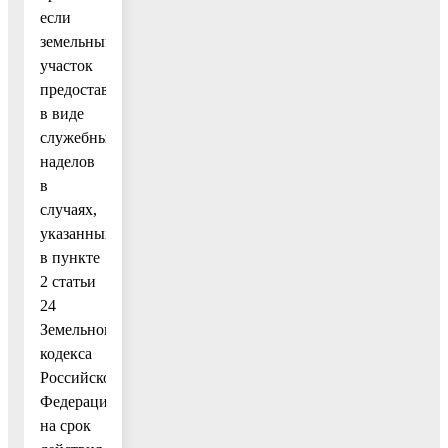
если
земельный
участок
предоставляется
в виде
служебных
наделов
в
случаях,
указанных
в пункте
2 статьи
24
Земельного
кодекса
Российской
Федерации,
на срок