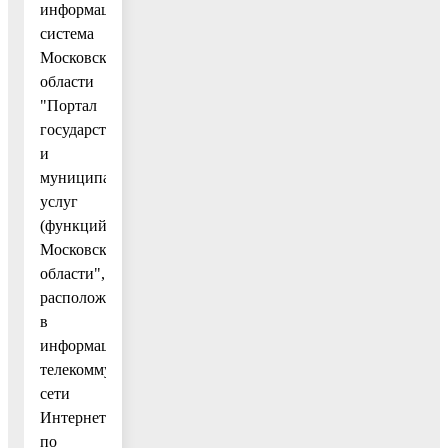
информационная
система
Московской
области
"Портал
государственных
и
муниципальных
услуг
(функций)
Московской
области",
расположенная
в
информационно-
телекоммуникационной
сети
Интернет
по