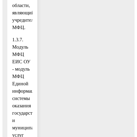
области,
являющийся
учредителем
МФЦ.
1.3.7.
Модуль
МФЦ
ЕИС ОУ
- модуль
МФЦ
Единой
информационной
системы
оказания
государственных
и
муниципальных
услуг