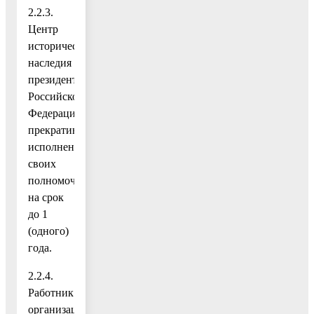
2.2.3.
Центр
исторического
наследия
президентов
Российской
Федерации,
прекративших
исполнение
своих
полномочий,
на срок
до 1
(одного)
года.
2.2.4.
Работник
организации,