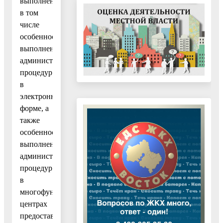
выполнения,
в том
числе
особенности
выполнения
административных
процедур
в
электронной
форме, а
также
особенности
выполнения
административных
процедур
в
многофункциональных
центрах
предоставления