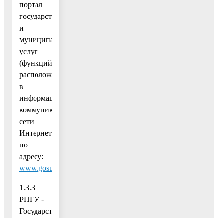
портал
государственных
и
муниципальных
услуг
(функций)",
расположенная
в
информационно-
коммуникационной
сети
Интернет
по
адресу:
www.gosuslugi.ru
.
1.3.3.
РПГУ -
Государственная