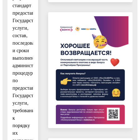
стандарт
предоставления
Государственной
услуги,
состав,
последовательность
и сроки
выполнения
административных
процедур
по
предоставлению
Государственной
услуги,
требования
к
порядку
их