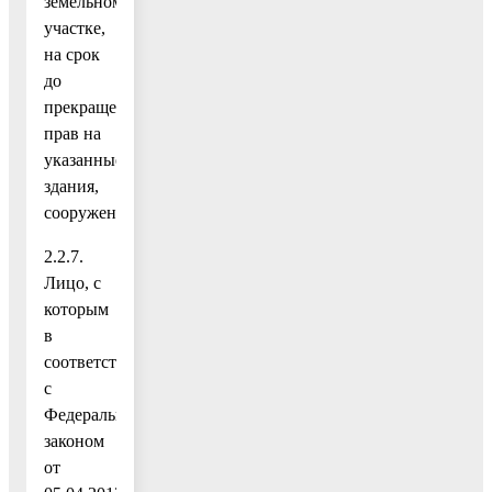
земельном
участке,
на срок
до
прекращения
прав на
указанные
здания,
сооружения.
2.2.7.
Лицо, с
которым
в
соответствии
с
Федеральным
законом
от