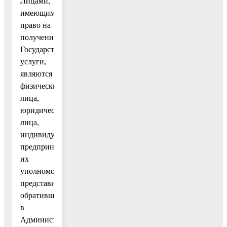
Лицами,
имеющими
право на
получение
Государственной
услуги,
являются
физические
лица,
юридические
лица,
индивидуальные
предприниматели
их
уполномоченные
представители,
обратившиеся
в
Администрацию