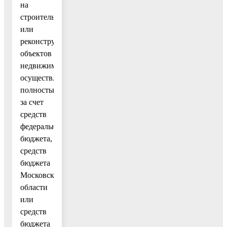
на
строительство
или
реконструкцию
объектов
недвижимости,
осуществляемый
полностью
за счет
средств
федерального
бюджета,
средств
бюджета
Московской
области
или
средств
бюджета