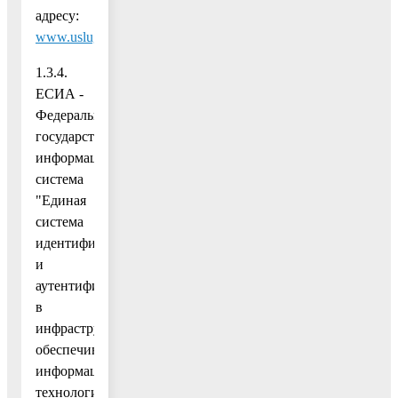
адресу:
www.uslugi.mosreg.ru
.
1.3.4.
ЕСИА -
Федеральная
государственная
информационная
система
"Единая
система
идентификации
и
аутентификации
в
инфраструктуре,
обеспечивающей
информационно-
технологическое