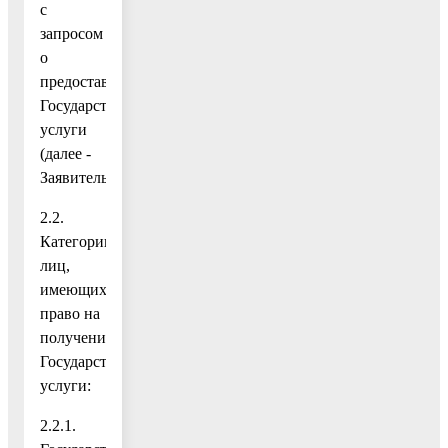
с
запросом
о
предоставлении
Государственной
услуги
(далее -
Заявитель).
2.2.
Категории
лиц,
имеющих
право на
получение
Государственной
услуги:
2.2.1.