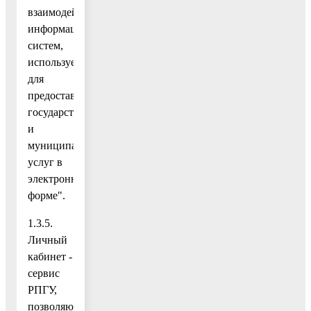
взаимодействие
информационных
систем,
используемых
для
предоставления
государственных
и
муниципальных
услуг в
электронной
форме".
1.3.5.
Личный
кабинет -
сервис
РПГУ,
позволяющий