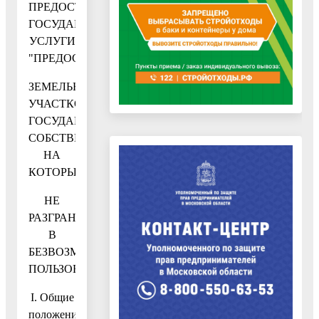
ПРЕДОСТАВЛЕНИЯ
ГОСУДАРСТВЕННОЙ
УСЛУГИ
"ПРЕДОСТАВЛЕНИЕ
ЗЕМЕЛЬНЫХ
УЧАСТКОВ,
ГОСУДАРСТВЕННАЯ
СОБСТВЕННОСТЬ
НА
КОТОРЫЕ
НЕ
РАЗГРАНИЧЕНА,
В
БЕЗВОЗМЕЗДНОЕ
ПОЛЬЗОВАНИЕ"
I. Общие
положения