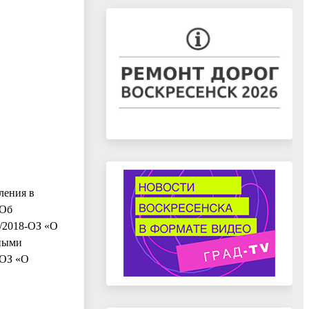
ления в
«Об
2/2018-ОЗ «О
нными
-ОЗ «О