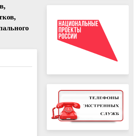
в,
тков,
пального