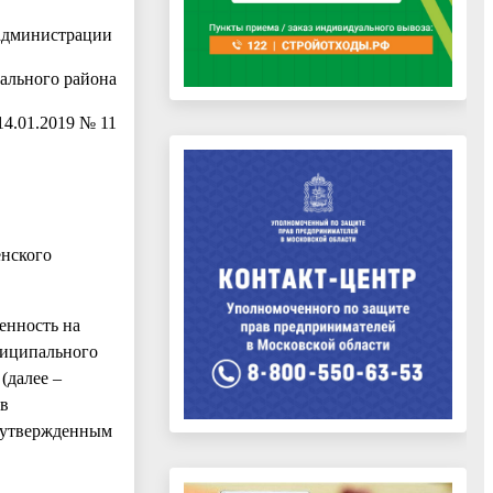
 администрации
ального района
14.01.2019 № 11
енского
енность на
ниципального
(далее –
ов
, утвержденным