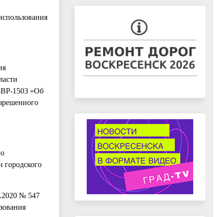
использования
ия
ласти
5ВР-1503 «Об
азрешенного
го
и городского
.2020 № 547
зования