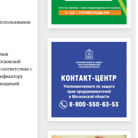
использования
тков
осковской
 соответствии с
сификатору
отношений