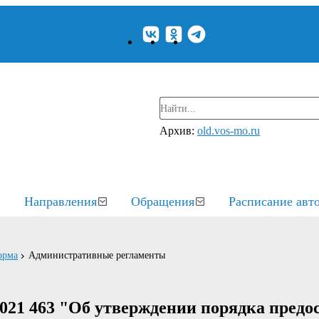
Архив:
old.vos-mo.ru
Направления
Обращения
Расписание авт
орма
Административные регламенты
021 463 "Об утверждении порядка предо