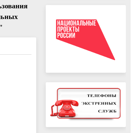
ьзования
льных
"