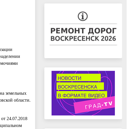
изации
 наделении
омочиями
 на земельных
овской области.
от 24.07.2018
иципальном