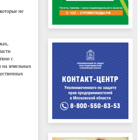
 которые не
ках,
ласти
твии с
и на земельных
щественных