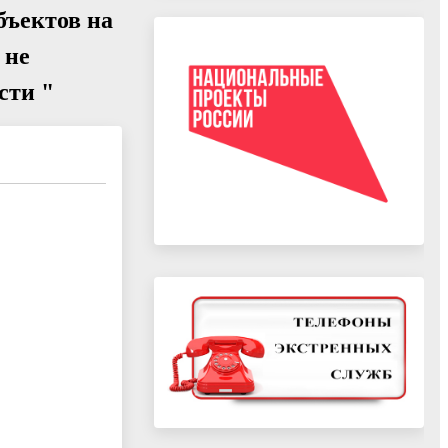
бъектов на
 не
сти "