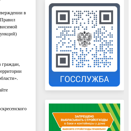
,
тверждении в
 Правил
ависимой
функций)
 граждан,
территории
области».
айте
оскресенского