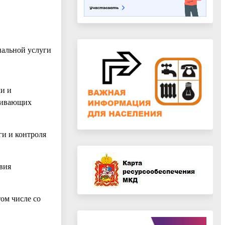
пальной услуги
и и
вливающих
ги и контроля
вия
ом числе со