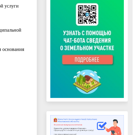
ой услуги
иципальной
и основания