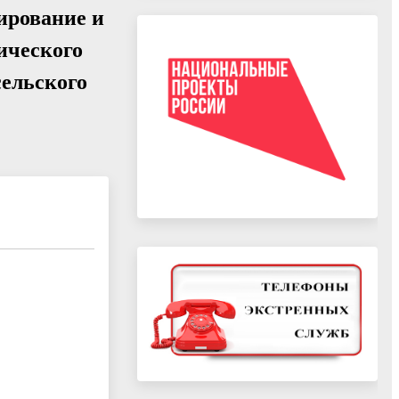
ирование и
ического
сельского