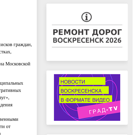
исков граждан,
стках,
она Московской
ниципальных
стративных
луг»,
ждения
твенными
ти от
я