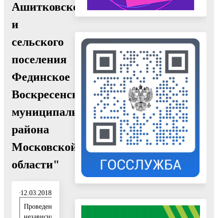
Ашитковское
и
сельского
поселения
Фединское
Воскресенского
муниципального
района
Московской
области"
12.03.2018
Проведение
1
независимой
2