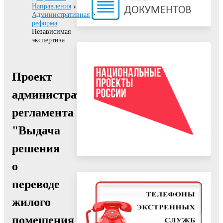
Направления
Административная
реформа
Независимая
экспертиза
Проект
административного
регламента
"Выдача
решения
о
переводе
жилого
помещения