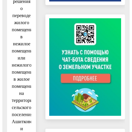
решения
о
переводе
жилого
помещения
в
нежилое
помещение
или
нежилого
помещения
в жилое
помещение
на
территории
сельского
поселения
Ашитковское
и