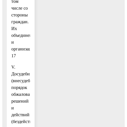
том
числе со
стороны
граждан.
Их
объединений
и
организаций………
17
V.
Досудебный
(внесудебный)
порядок
обжалования
решений
и
действий
(бездействия)