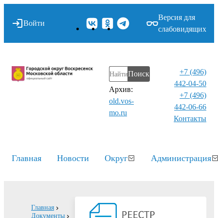
Версия для
Войти
слабовидящих
+7 (496)
Поиск
442-04-50
Архив:
+7 (496)
old.vos-
442-06-66
mo.ru
Контакты⁠
Главная
Новости
Округ
Администрация
Главная
Документы