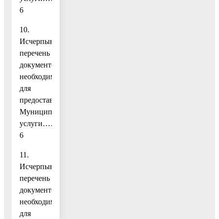
6
10.
Исчерпывающий
перечень
документов,
необходимых
для
предоставления
Муниципальной
услуги………………………………………………………
6
11.
Исчерпывающий
перечень
документов,
необходимых
для