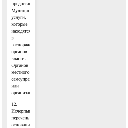
предоставления
Муниципальной
услуги,
которые
находятся
в
распоряжении
органов
власти.
Органов
местного
самоуправления
или
организаций…………………………………………………
12.
Исчерпывающий
перечень
оснований