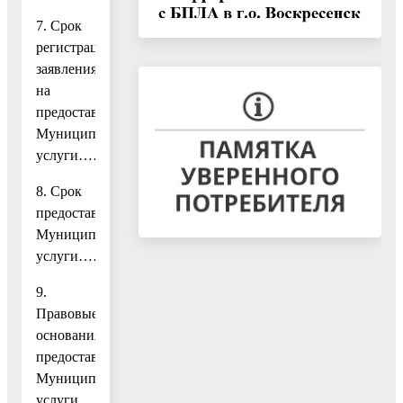
7. Срок
регистрации
заявления
на
предоставление
Муниципальной
услуги………………………….5
8. Срок
предоставления
Муниципальной
услуги………………………………………………………..6
9.
Правовые
основания
предоставления
Муниципальной
услуги………………………………………