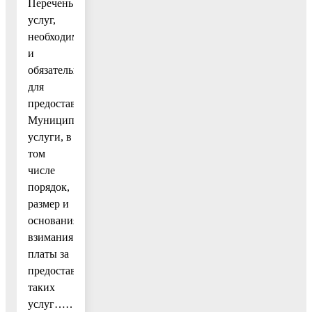
Перечень
услуг,
необходимых
и
обязательных
для
предоставления
Муниципальной
услуги, в
том
числе
порядок,
размер и
основания
взимания
платы за
предоставления
таких
услуг………….11