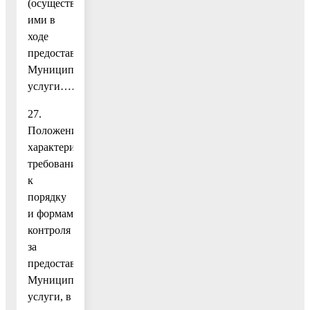
(осуществляемые)
ими в
ходе
предоставления
Муниципальной
услуги…………………………………………………………
27.
Положения,
характеризующие
требования
к
порядку
и формам
контроля
за
предоставлением
Муниципальной
услуги, в