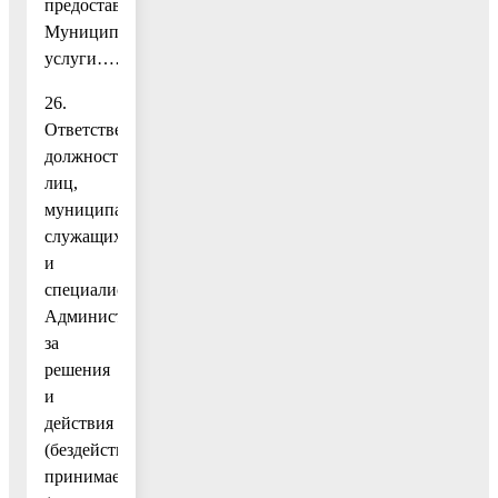
предоставления
Муниципальной
услуги…………………………………………………………
26.
Ответственность
должностных
лиц,
муниципальных
служащих
и
специалистов
Администрации
за
решения
и
действия
(бездействия),
принимаемые