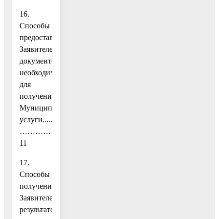
16.
Способы
предоставления
Заявителем
документов,
необходимых
для
получения
Муниципальной
услуги......
…………………………………………………………………
11
17.
Способы
получения
Заявителем
результатов