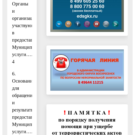
Органы
и
организации,
участвующие
в
предоставлении
Муниципальной
услуги…………………
4
6.
Основания
для
обращения
и
результаты
предоставления
Муниципальной
услуги………………..5