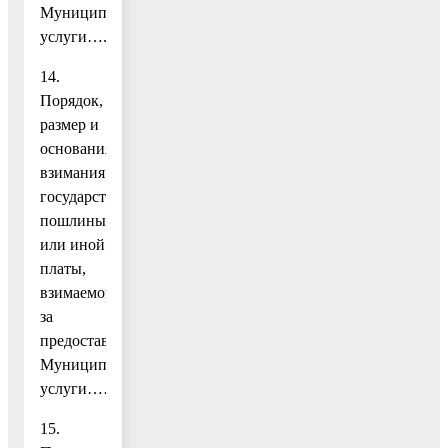
Муниципальной
услуги…..9
14.
Порядок,
размер и
основания
взимания
государственной
пошлины
или иной
платы,
взимаемой
за
предоставление
Муниципальной
услуги…………………………………………………………….
15.