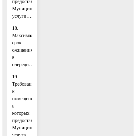
предоставления
Муниципальной
услуги………..12
18.
Максимальный
срок
ожидания
в
очереди…………………………………………………………..
19.
Требования
к
помещениям,
в
которых
предоставляется
Муниципальная
услуга………………..13