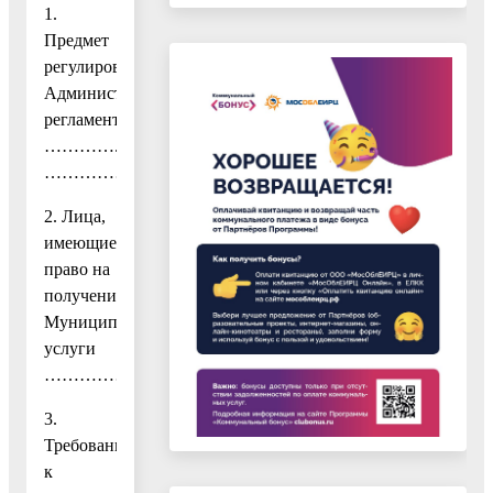
1.
Предмет
регулирования
Административного
регламента
…………..
……………………………….3
2. Лица,
имеющие
право на
получение
Муниципальной
услуги
……………………………………....3
3.
Требования
к