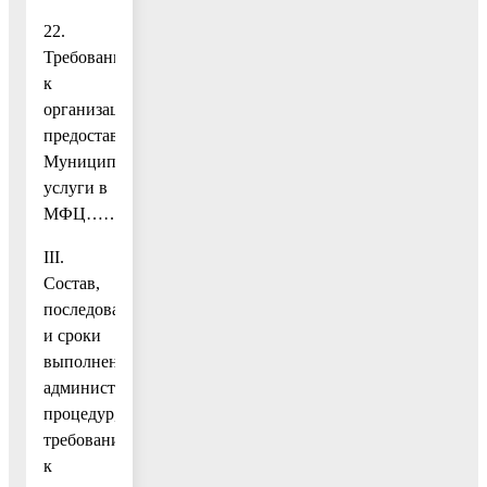
22.
Требования
к
организации
предоставления
Муниципальной
услуги в
МФЦ…………………….13
III.
Состав,
последовательность
и сроки
выполнения
административных
процедур,
требования
к