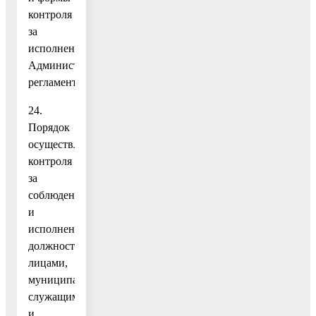
контроля
за
исполнением
Административного
регламента…………………..15
24.
Порядок
осуществления
контроля
за
соблюдением
и
исполнением
должностными
лицами,
муниципальными
служащими
и