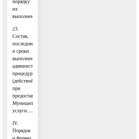
порядку
их
выполнения…………………………………………………
23.
Состав,
последовательность
и сроки
выполнения
административных
процедур
(действий)
при
предоставлении
Муниципальной
услуги……………………………………………………………
IV.
Порядок
и формы