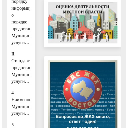
порядку
информирования
о
порядке
предоставления
Муниципальной
услуги…….3
II.
Стандарт
предоставления
Муниципальной
услуги…………………………………………………..4
4.
Наименование
Муниципальной
услуги………………………………………………………………
5.