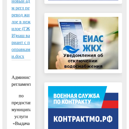
новый ад
м регл пе
ревод жи
лое в неж
илое (ГЖ
И)наш ва
риант с п
оправкам
и.docx
Административный
регламент
по
предоставлению
муниципальной
услуги
«Выдача