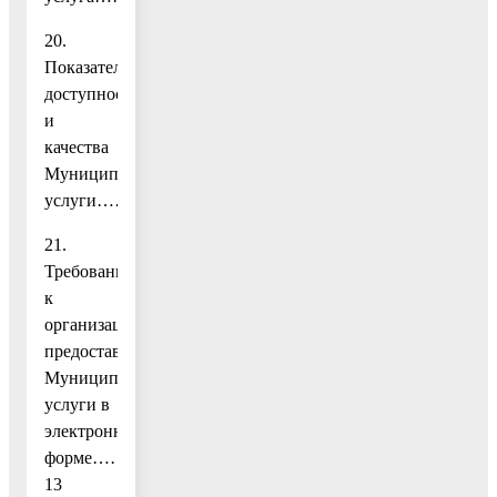
20.
Показатели
доступности
и
качества
Муниципальной
услуги……………………………………..13
21.
Требования
к
организации
предоставления
Муниципальной
услуги в
электронной
форме……
13