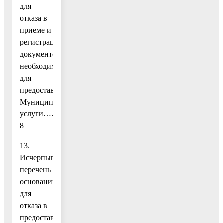
для
отказа в
приеме и
регистрации
документов,
необходимых
для
предоставления
Муниципальной
услуги……………………………………………
8
13.
Исчерпывающий
перечень
оснований
для
отказа в
предоставлении