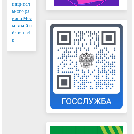
ниципал
ьного ра
йона Мос
ковской о
бласти.zi
p