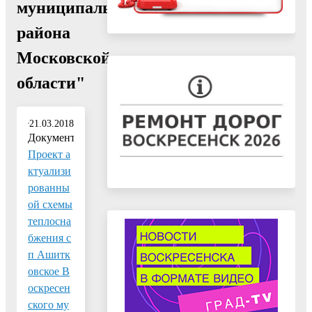
муниципального
района
Московской
области"
21.03.2018
Документ:
Проект а
ктуализи
рованны
ой схемы
теплосна
бжения с
п Ашитк
овское В
оскресен
ского му