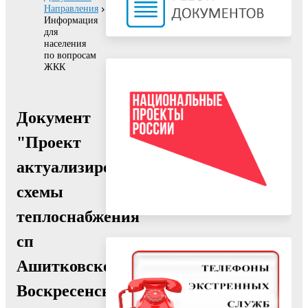
Направления
Информация
для
населения
по вопросам
ЖКК
Документ
"Проект
актуализированныой
схемы
теплоснабжения
сп
Ашитковское
Воскресенского