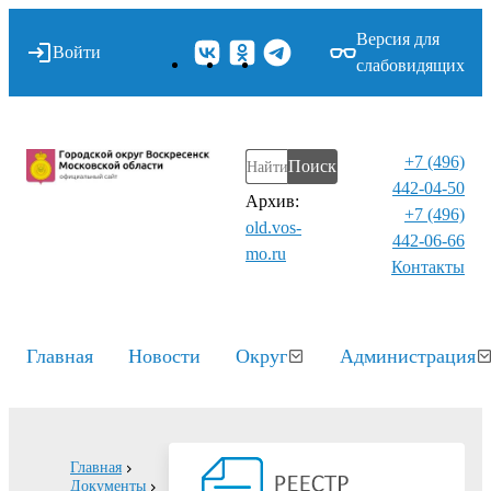
Версия для
Войти
слабовидящих
+7 (496)
Поиск
442-04-50
Архив:
+7 (496)
old.vos-
442-06-66
mo.ru
Контакты⁠
Главная
Новости
Округ
Администрация
Главная
Документы