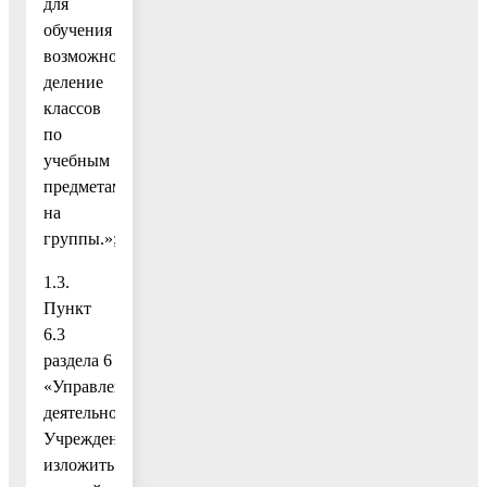
для
обучения
возможно
деление
классов
по
учебным
предметам
на
группы.»;
1.3.
Пункт
6.3
раздела 6
«Управление
деятельностью
Учреждения»
изложить