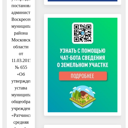
постановлением
администрации
Воскресенского
муниципального
района
Московской
области
от
11.03.2015
№ 655
«Об
утверждении
устава
муниципального
общеобразовательного
учреждения
«Ратчинская
средняя