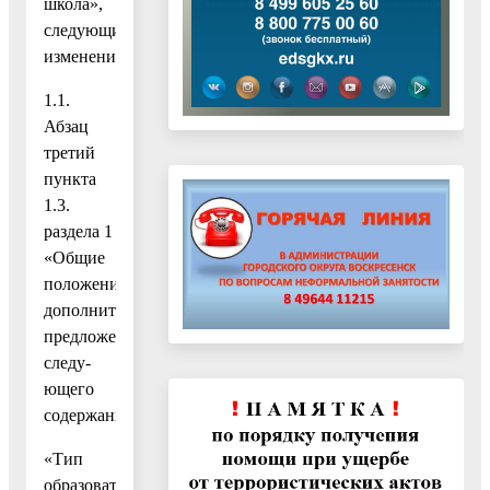
школа»,
следующие
изменения:
1.1.
Абзац
третий
пункта
1.3.
раздела 1
«Общие
положения»
дополнить
предложением
следу-
ющего
содержания:
«Тип
образовательного