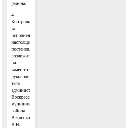
района.
4.
Контроль
за
исполнением
настоящего
постановления
возложить
на
заместителя
руководи-
теля
администрации
Воскресенского
муниципального
района
Векленко
В.Н.