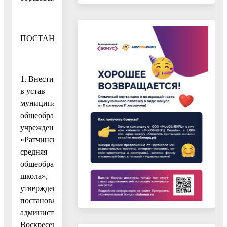
ПОСТАНОВЛЯЮ:
1. Внести
в устав
муниципального
общеобразовательного
учреждения
«Ратчинская
средняя
общеобразовательная
школа»,
утвержденный
постановлением
администрации
Воскресенского