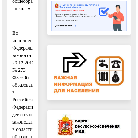
общеобразовательная
школа»
Во
исполнение
Федерального
закона от
29.12.2012
№ 273-
ФЗ «Об
образовании
в
Российской
Федерации»,
действующего
законодательства
в области
образования