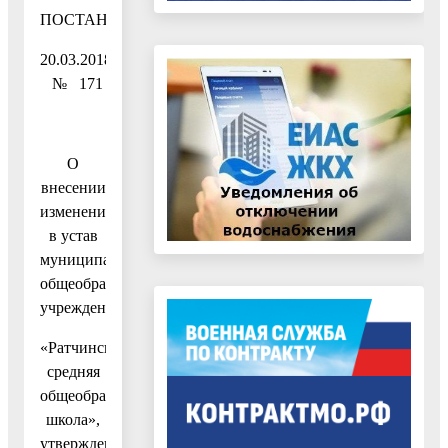
ПОСТАНОВЛЕНИЕ
20.03.2018
№ 171
О
внесении
изменений
в устав
муниципального
общеобразовательного
учреждения
«Ратчинская
средняя
общеобразовательная
школа»,
утвержденный