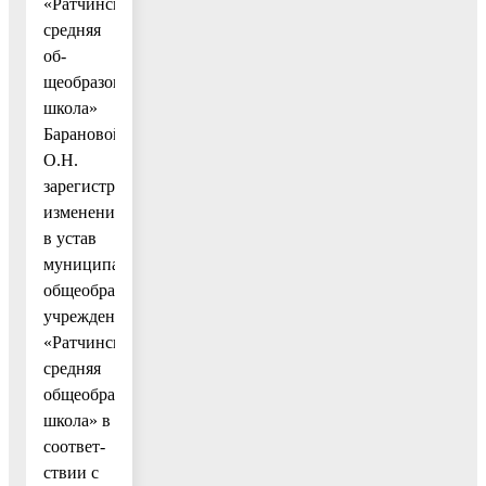
«Ратчинская
средняя
об-
щеобразовательная
школа»
Барановой
О.Н.
зарегистрировать
изменения
в устав
муниципального
общеобразовательного
учреждения
«Ратчинская
средняя
общеобразовательная
школа» в
соответ-
ствии с