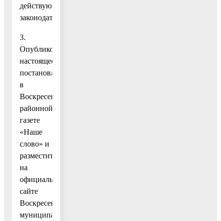
действующим
законодательством.
3.
Опубликовать
настоящее
постановление
в
Воскресенской
районной
газете
«Наше
слово» и
разместить
на
официальном
сайте
Воскресенского
муниципального