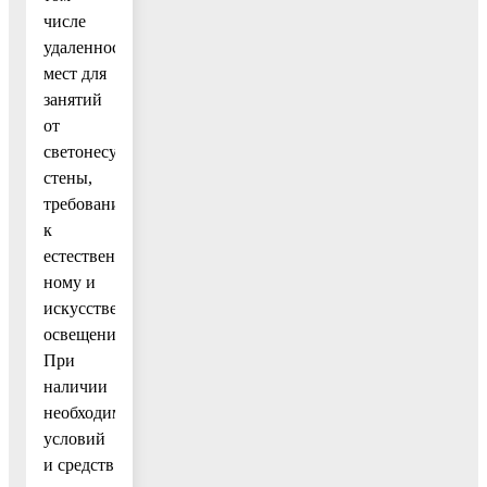
числе
удаленности
мест для
занятий
от
светонесущей
стены,
требований
к
естествен-
ному и
искусственному
освещению.
При
наличии
необходимых
условий
и средств