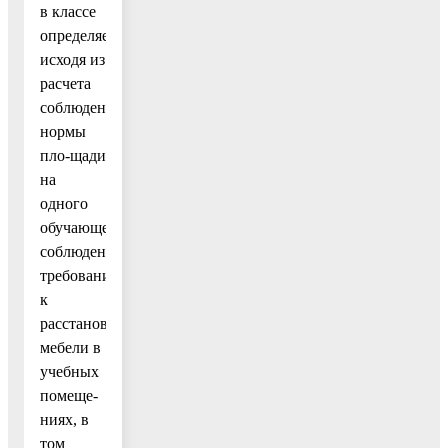
в классе
определяется
исходя из
расчета
соблюдения
нормы
пло-щади
на
одного
обучающегося,
соблюдении
требований
к
расстановке
мебели в
учебных
помеще-
ниях, в
том