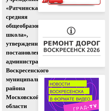
«Ратчинская
средняя
общеобразовательная
школа»,
утвержденный
постановлением
администрации
Воскресенского
муниципального
района
Московской
области