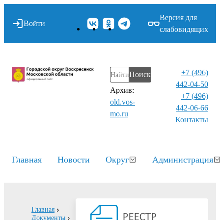
Версия для
Войти
слабовидящих
+7 (496)
Поиск
442-04-50
Архив:
+7 (496)
old.vos-
442-06-66
mo.ru
Контакты⁠
Главная
Новости
Округ
Администрация
Главная
Документы