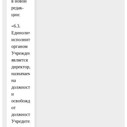
в новой
редак-
ции:
«6.3.
Единоличным
исполнительным
органом
Учреждения
является
директор,
назначаемый
на
должность
и
освобождаемый
от
должности
Учредителем