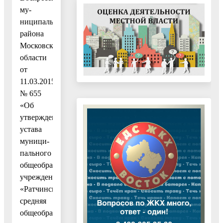
му-
ниципального
района
Московской
области
от
11.03.2015
№ 655
«Об
утверждении
устава
муници-
пального
общеобразовательного
учреждения
«Ратчинская
средняя
общеобразовательная