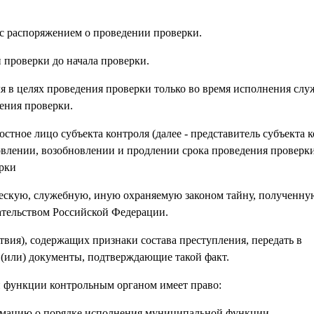
 с распоряжением о проведении проверки.
й проверки до начала проверки.
ля в целях проведения проверки только во время исполнения сл
ения проверки.
тное лицо субъекта контроля (далее - представитель субъекта к
овлении, возобновлении и продлении срока проведения проверки
ерки
ческую, служебную, иную охраняемую законом тайну, полученн
ательством Российской Федерации.
твия), содержащих признаки состава преступления, передать в
(или) документы, подтверждающие такой факт.
й функции контрольным органом имеет право:
ормацию о порядке исполнения муниципальной функции.