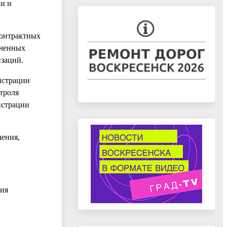
ки и
контрактных
оченных
заций.
истрации
троля
истрации
ления,
ния