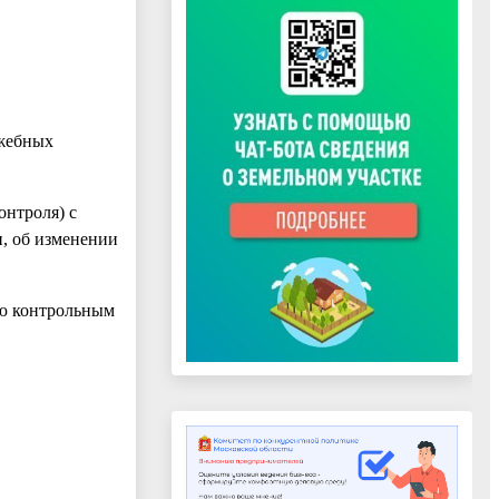
ужебных
онтроля) с
, об изменении
ую контрольным