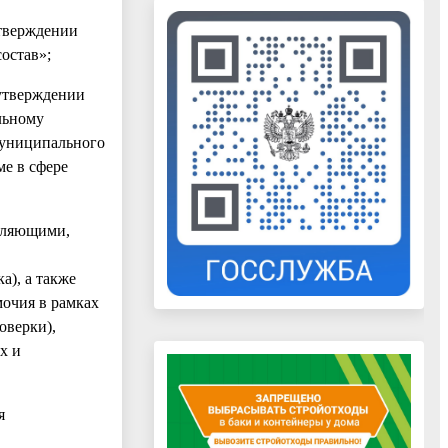
утверждении
остав»;
 утверждении
льному
муниципального
ме в сфере
вляющими,
а), а также
очия в рамках
оверки),
х и
я