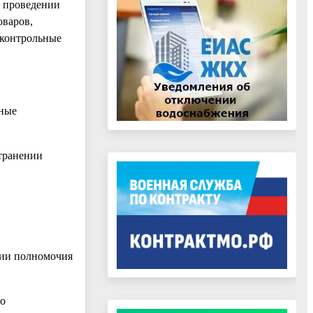
о проведении
оваров,
 контрольные
иные
странении
ции полномочия
го