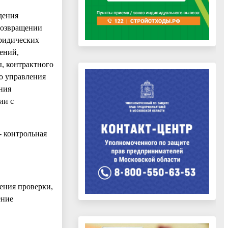
дения
 возвращении
ридических
ений,
, контрактного
о управления
ния
ии с
- контрольная
ения проверки,
ение