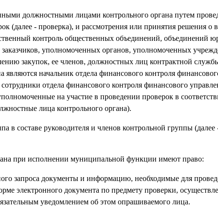
нными должностными лицами контрольного органа путем прове
к (далее - проверка), и рассмотрения или принятия решения о
ественный контроль общественных объединений, объединений ю
ых заказчиков, уполномоченных органов, уполномоченных учрежд
ению закупок, ее членов, должностных лиц контрактной службы
 являются начальник отдела финансового контроля финансовог
 сотрудники отдела финансового контроля финансового управле
полномоченные на участие в проведении проверок в соответств
лжностные лица контрольного органа).
ппа в составе руководителя и членов контрольной группы (далее 
гана при исполнении муниципальной функции имеют право:
нного запроса документы и информацию, необходимые для провед
форме электронного документа по предмету проверки, осуществл
обязательным уведомлением об этом опрашиваемого лица.