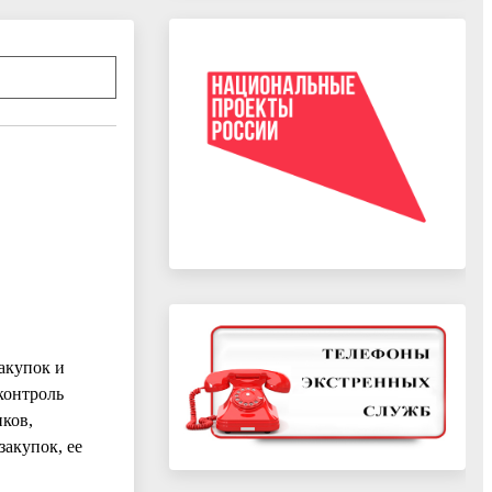
акупок и
контроль
ков,
акупок, ее