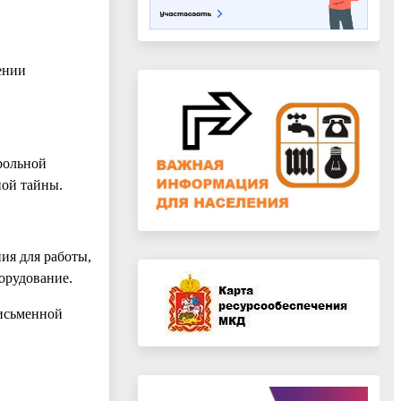
лении
трольной
ной тайны.
ия для работы,
орудование.
письменной