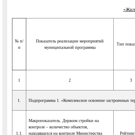
«Жили
№ п/
Показатель реализации мероприятий
Тип показ
п
муниципальной программы
1
2
3
1.
Подпрограмма 1. «Комплексное освоение застроенных те
Макропоказатель. Держим стройки на
контроле – количество объектов,
1.1.
находящихся на контроле Министерства
Рейтинг