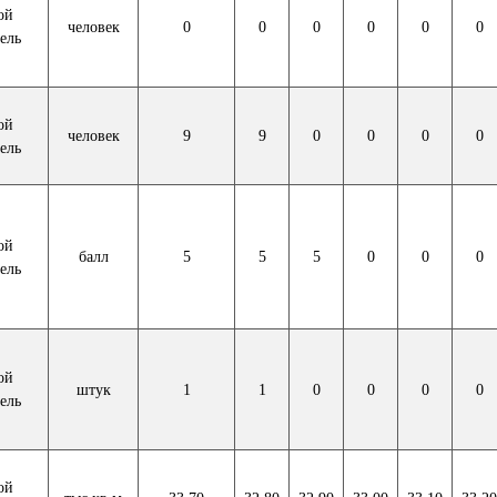
ой
человек
0
0
0
0
0
0
ель
ой
человек
9
9
0
0
0
0
ель
ой
балл
5
5
5
0
0
0
ель
ой
штук
1
1
0
0
0
0
ель
ой