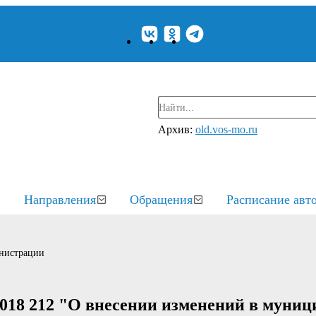
Архив:
old.vos-mo.ru
Направления
Обращения
Расписание авт
нистрации
2018 212 "О внесении изменений в муни