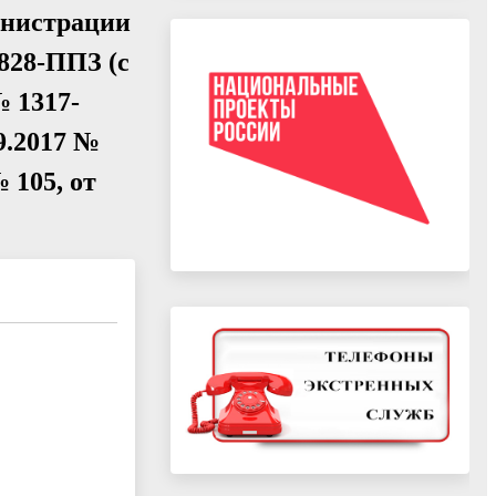
инистрации
828-ППЗ (с
№ 1317-
09.2017 №
№ 105, от