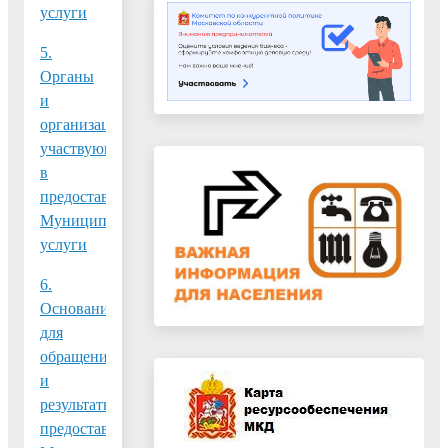
услуги
5.
Органы
и
организации,
участвующие
в
предоставлении
Муниципальной
услуги
6.
Основания
для
обращения
и
результаты
предоставления