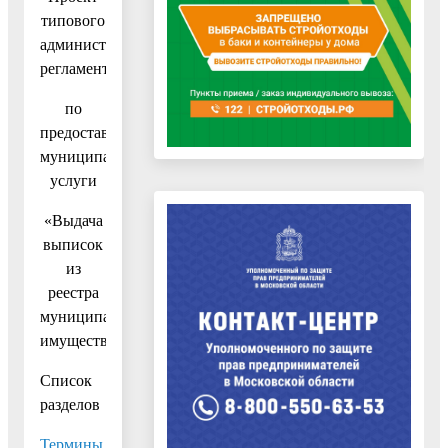
типового
административного
регламента
по
предоставлению
муниципальной
услуги
«Выдача
выписок
из
реестра
муниципального
имущества»
Список
разделов
Термины