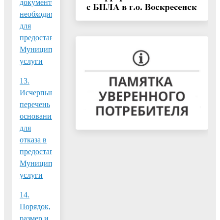
документов,
необходимых
для
предоставления
Муниципальной
услуги
13.
Исчерпывающий
перечень
оснований
для
отказа в
предоставлении
Муниципальной
услуги
14.
Порядок,
размер и