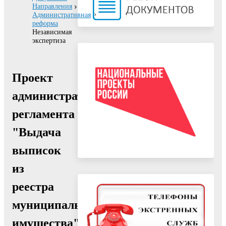
Направления
Административная
реформа
Независимая
экспертиза
Проект
административного
регламента
"Выдача
выписок
из
реестра
муниципального
имущества"