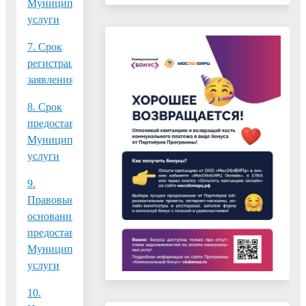
Муниципальной
услуги
7. Срок
регистрации
заявления
8. Срок
предоставления
Муниципальной
услуги
9.
Правовые
основания
предоставления
Муниципальной
услуги
10.