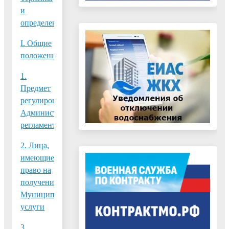
и
определения
I. Общие
положения
1.
Предмет
регулирования
Административного
регламента
2. Лица,
имеющие
право на
получение
Муниципальной
услуги
3.