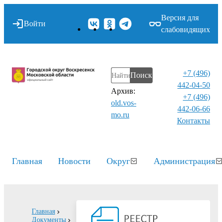
Версия для
Войти
слабовидящих
+7 (496)
Поиск
442-04-50
Архив:
+7 (496)
old.vos-
442-06-66
mo.ru
Контакты⁠
Главная
Новости
Округ
Администрация
Главная
Документы