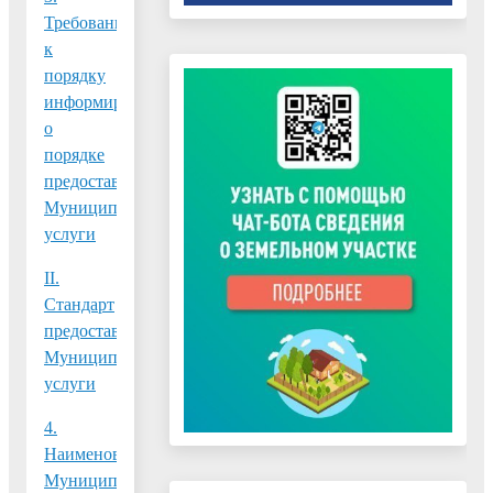
Требования
к
порядку
информирования
о
порядке
предоставления
Муниципальной
услуги
II.
Стандарт
предоставления
Муниципальной
услуги
4.
Наименование
Муниципальной