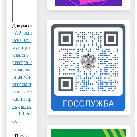
0
1
8
Документ:
_АР_вып
иска_из_
муницип
ального_
реестра_с
огласова
нная Ми
нгосом п
осле заме
чаний пр
окуратур
ы_1-1.do
cx
Проект