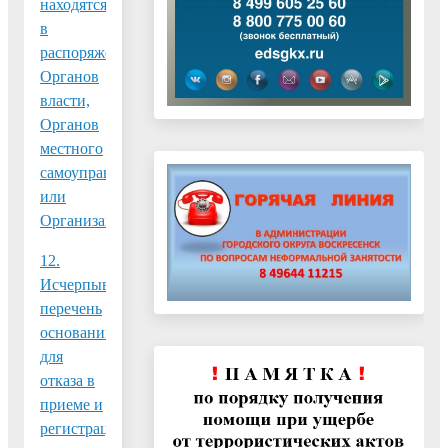
находятся
в
распоряжении
Органов
власти,
Органов
местного
самоуправления
или
Организаций
12.
Исчерпывающий
перечень
оснований
для
отказа в
приеме и
регистрации