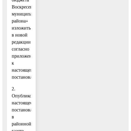
Воскресенского
муниципального
района»
изложить
в новой
редакции
согласно
приложению
к
настоящему
постановлению.
2.
Опубликовать
настоящее
постановление
в
районной
газете