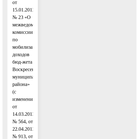
от
15.01.2013
№ 23 «О
межведомственной
комиссии
по
мобилизации
доходов
бюд-жета
Воскресенского
муниципального
района»
(с
изменениями
от
14.03.2013
№ 564, от
22.04.2013
№ 913, от