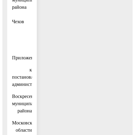
района
В.В.
Чехов
Приложение
к
постановлению
администрации
Воскресенского
муниципального
района
Московской
области