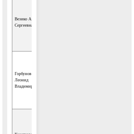
- начальник
отдела – старший
судебный пристав
Везико Анна
Воск-ресенского
Сергеевна
отдела судебных
приставов (по
согласова-нию);
- начальник
Управления ПФР
Горбунов
№ 22 по г.
Леонид
Москве и
Владимирович
Московской
области (по
согласованию);
- начальник
территориального
отдела № 5