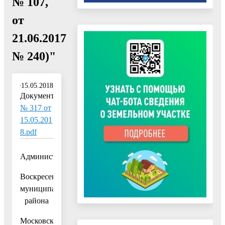
№ 107,
от
21.06.2017
№ 240)"
15.05.2018
Документ:
№ 317 от
15.05.201
8.pdf
Администрация
Воскресенского
муниципального
района
Московской