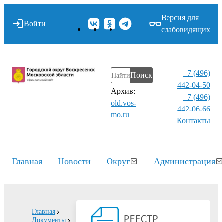
Версия для
Войти
слабовидящих
+7 (496)
Поиск
442-04-50
Архив:
+7 (496)
old.vos-
442-06-66
mo.ru
Контакты⁠
Главная
Новости
Округ
Администрация
Главная
Документы