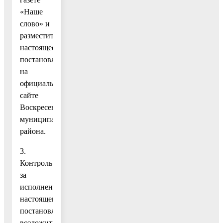
«Наше
слово» и
разместить
настоящее
постановление
на
официальном
сайте
Воскресенского
муниципального
района.
3.
Контроль
за
исполнением
настоящего
постановления
возложить