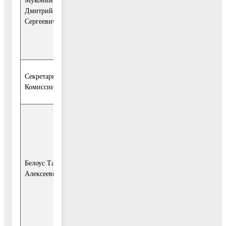
Муконин
руководителя
Дмитрий
администрации
Сергеевич
Воскресенского
муниципального
района.
Секретарь
Комиссии:
-начальник
отдела
экономического
развития района
Белоус Татьяна
управления
Алексеевна
экономики
администрации
Воскресенского
муниципального
района.