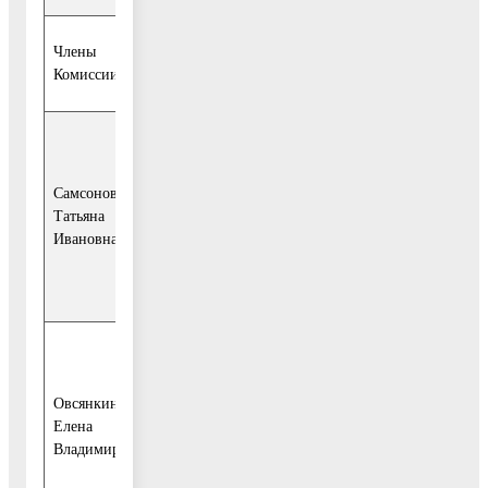
Члены
Комиссии:
-начальник
управления
Самсонова
экономики
Татьяна
администрации
Ивановна
Воскресенского
муниципального
района;
- начальник
финансового
Овсянкина
управления
Елена
администрации
Владимировна
Воскресенского
муниципального