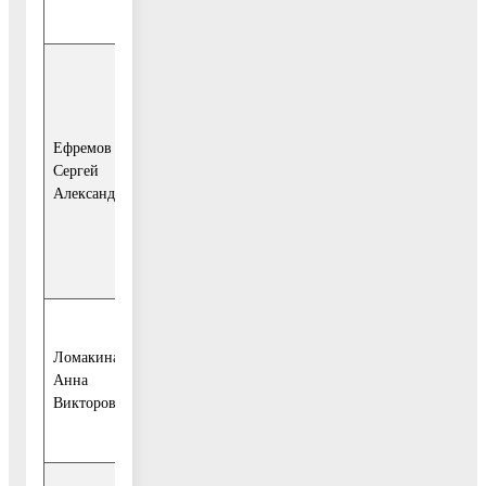
района;
- начальник
управления
земельно-
Ефремов
имущественных
Сергей
отно-шений
Александрович
администрации
Воскресенского
муниципального
района;
- начальник
Ломакина
ИФНС России по
Анна
г. Воскресенску
Викторовна
(по со-
гласованию);