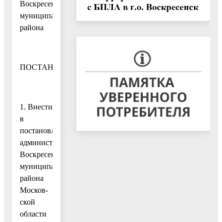
Воскресенского
муниципального
района
ПОСТАНОВЛЯЮ:
1. Внести
в
постановление
администрации
Воскресенского
муниципального
района
Москов-
ской
области