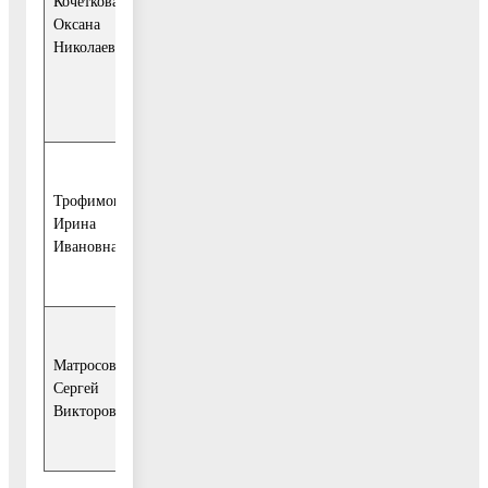
Кочеткова
Государст-венной
Оксана
инспекции труда
Николаевна
по Московской
области (по
согласованию);
- директор
Трофимова
филиала № 27
Ирина
ГУ–МОРО ФСС
Ивановна
РФ (по со-
гласованию
- начальник
Матросов
УМВД России по
Сергей
Воскресенскому
Викторович
району (по
согласованию).