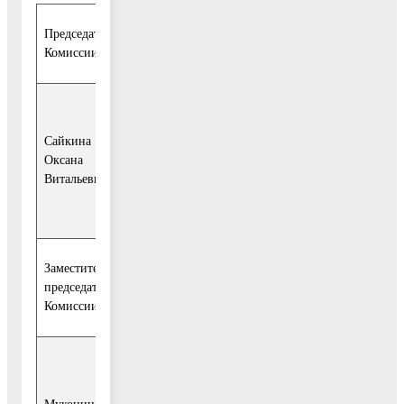
Председатель
Комиссии:
- заместитель
руководителя
Сайкина
администрации
Оксана
Воскресенс-кого
Витальевна
муниципального
района.
Заместитель
председателя
Комиссии:
- первый
заместитель