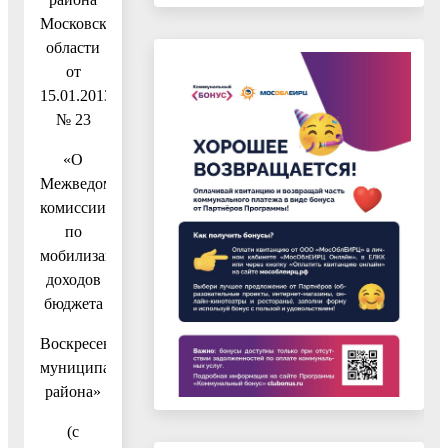
Московской
области
от
15.01.2013
№ 23
«О
Межведомственной
комиссии
по
мобилизации
доходов
бюджета
Воскресенского
муниципального
района»
(с