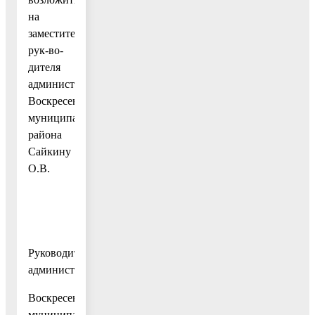
на
заместителя
рук-во-
дителя
администрации
Воскресенского
муниципального
района
Сайкину
О.В.
Руководитель
администрации
Воскресенского
муниципального