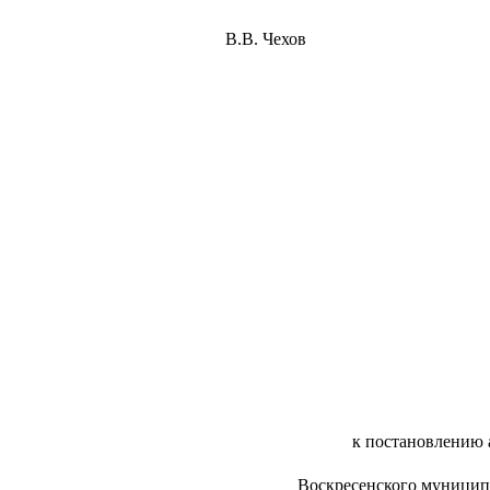
го района В.В. Чехов
к постановлению
Воскресенского муницип