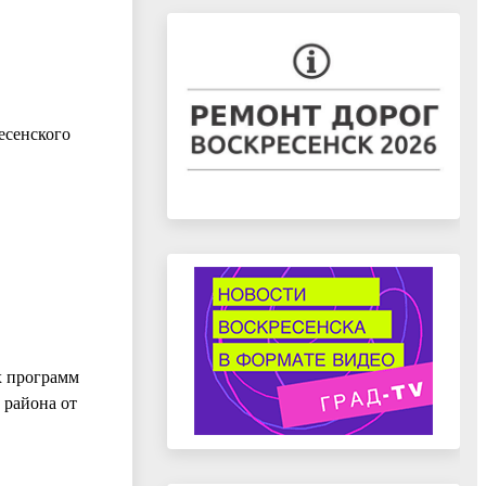
есенского
х программ
 района от