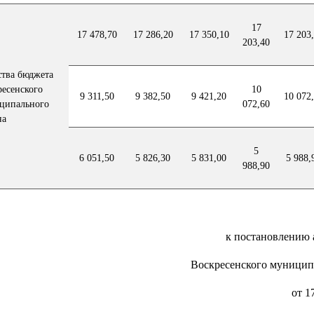
17
17 478,70
17 286,20
17 350,10
17 203
203,40
ства бюджета
ресенского
10
9 311,50
9 382,50
9 421,20
10 072
ципального
072,60
на
5
6 051,50
5 826,30
5 831,00
5 988,
988,90
к постановлению
Воскресенского муницип
от 1