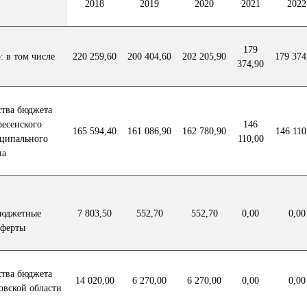
2018
2019
2020
2021
2022
179
: в том числе
220 259,60
200 404,60
202 205,90
179 374
374,90
ства бюджета
ресенского
146
165 594,40
161 086,90
162 780,90
146 110
ципального
110,00
на
юджетные
7 803,50
552,70
552,70
0,00
0,00
сферты
ства бюджета
14 020,00
6 270,00
6 270,00
0,00
0,00
овской области