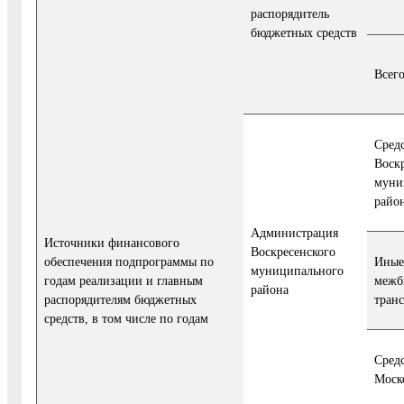
распорядитель
бюджетных средств
Всего
Сред
Воск
муни
райо
Администрация
Источники финансового
Воскресенского
обеспечения подпрограммы по
Иные
муниципального
годам реализации и главным
межб
района
распорядителям бюджетных
тран
средств, в том числе по годам
Сред
Моск