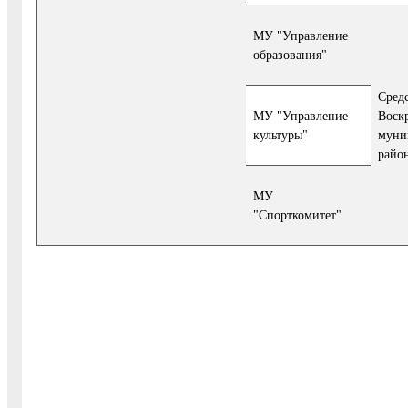
МУ "Управление
образования"
Сред
МУ "Управление
Воск
культуры"
муни
райо
МУ
"Спорткомитет"