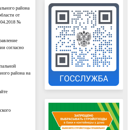
льного района
бласти от
8.04.2018 №
равление
ии согласно
ипальной
ного района на
айте
ского