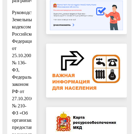
разграничена»
Руководствуясь
Земельным
кодексом
Российской
Федерации
от
25.10.2001
№ 136-
ФЗ,
Федеральным
законом
РФ от
27.10.2010
№ 210-
ФЗ «Об
организации
предоставления