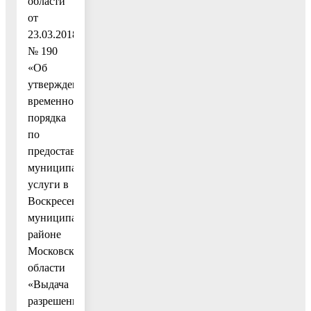
области
от
23.03.2018
№ 190
«Об
утверждении
временного
порядка
по
предоставлению
муниципальной
услуги в
Воскресенском
муниципальном
районе
Московской
области
«Выдача
разрешения