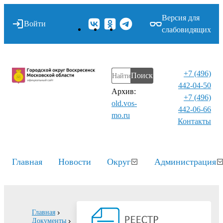
Версия для
Войти
слабовидящих
+7 (496)
Поиск
442-04-50
Архив:
+7 (496)
old.vos-
442-06-66
mo.ru
Контакты⁠
Главная
Новости
Округ
Администрация
Главная
Документы