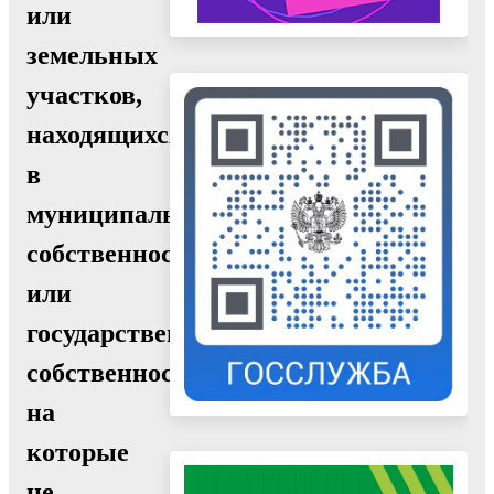
или
земельных
участков,
находящихся
в
муниципальной
собственности
или
государственная
собственность
на
которые
не