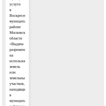
услуги
в
Воскресенском
муниципальном
районе
Московской
области
«Выдача
разрешения
на
использование
земель
или
земельных
участков,
находящихся
в
муниципальной