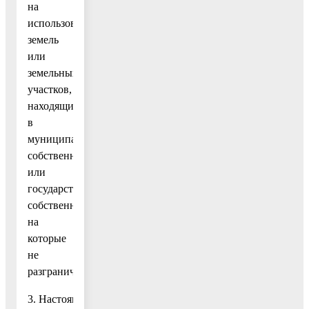
на
использование
земель
или
земельных
участков,
находящихся
в
муниципальной
собственности
или
государственная
собственность
на
которые
не
разграничена».
3. Настоящее