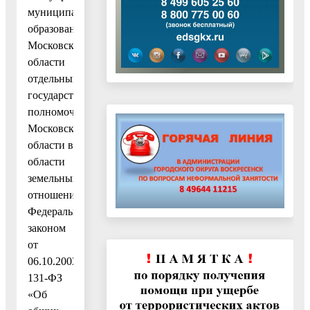
муниципальных
образований
Московской
области
отдельными
государственными
полномочиями
Московской
области в
области
земельных
отношений»,
Федеральным
законом
от
06.10.2003№
131-ФЗ
«Об