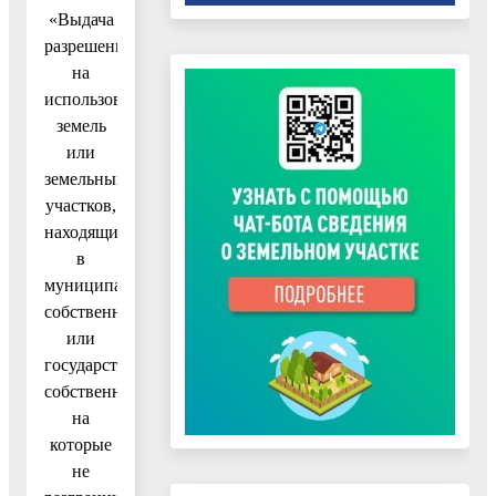
«Выдача
разрешения
на
использование
земель
или
земельных
участков,
находящихся
в
муниципальной
собственности
или
государственная
собственность
на
которые
не