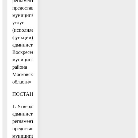
регламентов
предоставления
муниципальных
услуг
(исполняемых
функций)
администрации
Воскресенского
муниципального
района
Московской
области»
ПОСТАНОВЛЯЮ:
1. Утвердить
административный
регламент
предоставлению
муниципальной