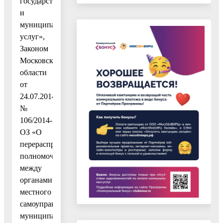
государственных
и
муниципальных
услуг»,
Законом
Московской
области
от
24.07.2014
№
106/2014-
ОЗ «О
перераспределении
полномочий
между
органами
местного
самоуправления
муниципальных