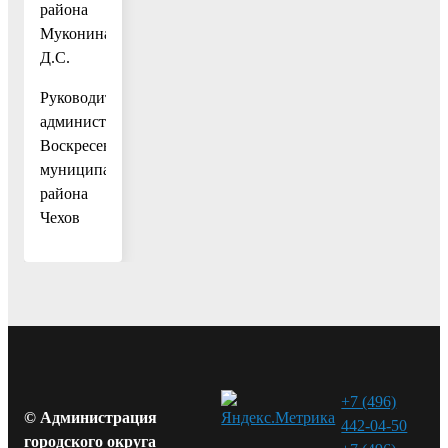
района
Муконина
Д.С.
Руководитель
администрации
Воскресенского
муниципального
района В.В.
Чехов
+7 (496)
© Администрация
442-04-50
городского округа