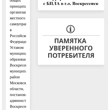
общих
принципах
организации
местного
самоуправления
в
Российской
Федерации»,
Уставом
муниципального
образования
Воскресенский
муниципальный
район
Московской
области,
постановлением
администрации
Воскресенского