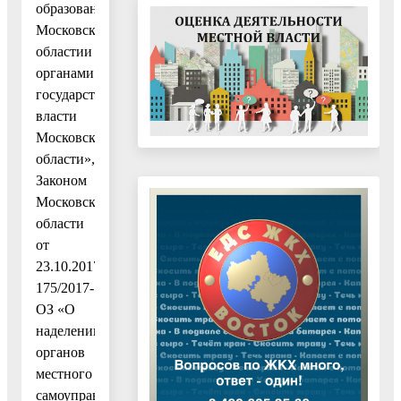
образований
Московской
областии
органами
государственной
власти
Московской
области»,
Законом
Московской
области
от
23.10.2017№
175/2017-
ОЗ «О
наделении
органов
местного
самоуправления