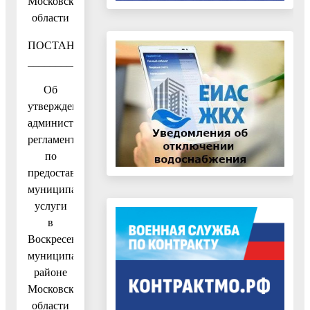
Московской
области
ПОСТАНОВЛЕНИЕ
__________________№__________________
Об
утверждении
административного
регламента
по
предоставлению
муниципальной
услуги
в
Воскресенском
муниципальном
районе
Московской
области