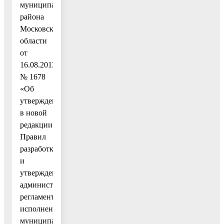
муниципального
района
Московской
области
от
16.08.2013
№ 1678
«Об
утверждении
в новой
редакции
Правил
разработки
и
утверждения
административных
регламентов
исполнения
муниципальных