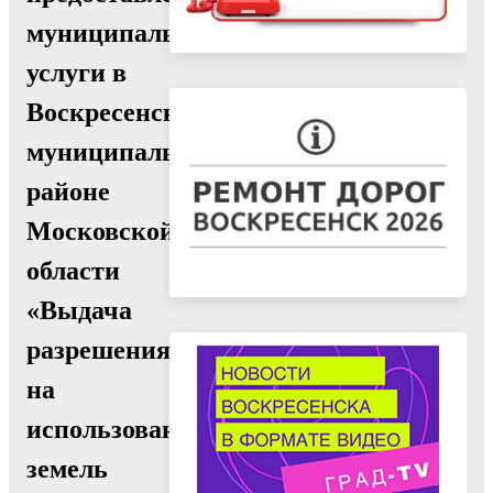
муниципальной
услуги в
Воскресенском
муниципальном
районе
Московской
области
«Выдача
разрешения
на
использование
земель