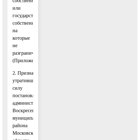
собственности
или
государственная
собственность
на
которые
не
разграничена».
(Приложение.)
2. Признать
утратившим
силу
постановление
администрации
Воскресенского
муниципального
района
Московской