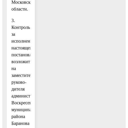
Московской
области.
3.
Контроль
за
исполнением
настоящего
постановления
возложить
на
заместителя
руково-
дителя
администрации
Воскресенского
муниципального
района
Баранова