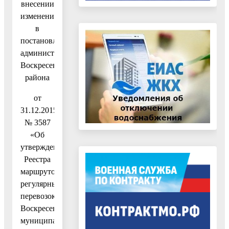
внесении
изменения
в
постановление
администрации
Воскресенского
района
от
31.12.2015
№ 3587
«Об
утверждении
Реестра
маршрутов
регулярных
перевозок
Воскресенского
муниципального