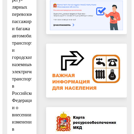
лярных
перевозок
пассажиров
и багажа
автомобильным
транспортом
и
городским
наземным
электрическим
транспортом
в
Российской
Федерации
и о
внесении
изменений
в