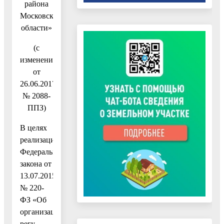
района
Московской
области»
(с
изменениями
от
26.06.2017
№ 2088-
ППЗ)
В целях
реализации
Федерального
закона от
13.07.2015
№ 220-
ФЗ «Об
организации
регу-