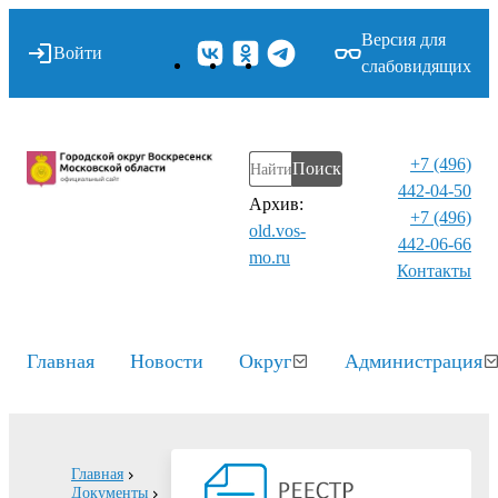
Версия для
Войти
слабовидящих
+7 (496)
Поиск
442-04-50
Архив:
+7 (496)
old.vos-
442-06-66
mo.ru
Контакты⁠
Главная
Новости
Округ
Администрация
Главная
Документы