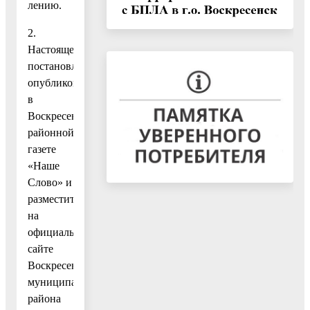
лению.
2.
Настоящее
постановление
опубликовать
в
Воскресенской
районной
газете
«Наше
Слово» и
разместить
на
официальном
сайте
Воскресенского
муниципального
района