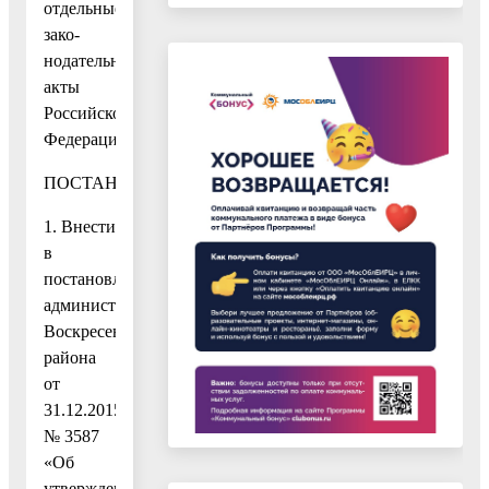
отдельные
зако-
нодательные
акты
Российской
Федерации»
ПОСТАНОВЛЯЮ:
1. Внести
в
постановление
администрации
Воскресенского
района
от
31.12.2015
№ 3587
«Об
утверждении