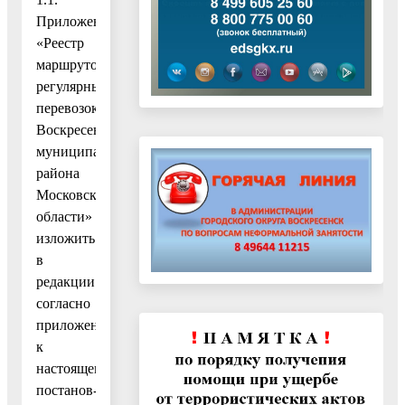
Приложение
«Реестр
маршрутов
регулярных
перевозок
Воскресенского
муниципального
района
Московской
области»
изложить
в
редакции
согласно
приложению
к
настоящему
постанов-