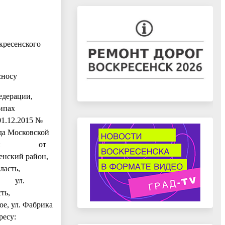
кресенского
сносу
едерации,
ипах
01.12.2015 №
да Московской
й области от
енский район,
ласть,
во, ул.
ть,
ое, ул. Фабрика
ресу: