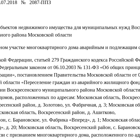
8.07.2018 № 2087-ППЗ
м объектов недвижимого имущества для муниципальных нужд Вос
ного района Московской области
льном участке многоквартирного дома аварийным и подлежащим 
кой Федерации, статьей 279 Гражданского кодекса Российской Ф
 Федеральным законом от 06.10.2003 № 131-ФЗ «Об общих принц
рации», постановлением Правительства Московской области от 
й области «Переселение граждан из аварийного жилищного фон
страции Воскресенского муниципального района Московско
омов, расположенных по адресам: Московская область, Воскрес
ресенский район, д. Золотово, ул. Фабричная, д. 3; Московская об
. 4; Московская область, Воскресенский район, д. Ашитко
н, с. Барановское, ул. Фабрика «Вперед», д. 1; Московская облас
», д. 20; Московская область, Воскресенский район, с. Барановск
язи с признанием многоквартирного дома, расположенного по ад