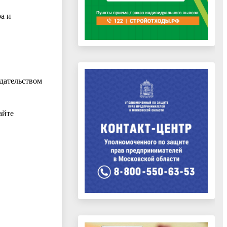
а и
дательством
айте