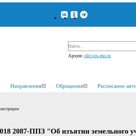
Архив:
old.vos-mo.ru
Направления
Обращения
Расписание авт
нистрации
018 2087-ППЗ "Об изъятии земельного у