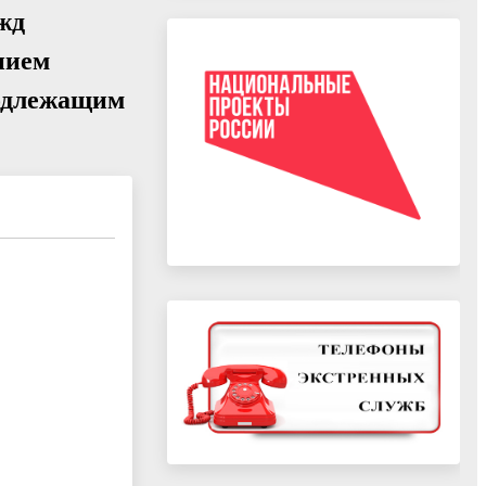
жд
нием
подлежащим