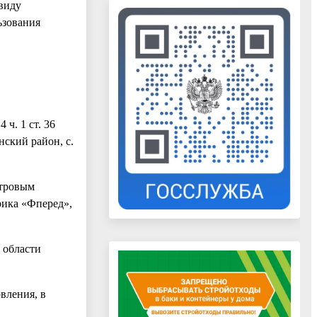
ввиду
ьзования
ч. 1 ст. 36
ский район, с.
стровым
рика «Фперед»,
 области
вления, в