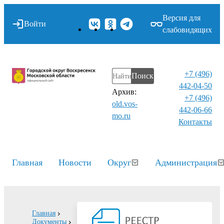
Версия для
Войти
слабовидящих
+7 (496)
Поиск
442-04-50
Архив:
+7 (496)
old.vos-
442-06-66
mo.ru
Контакты⁠
Главная
Новости
Округ
Администрация
Главная
Документы