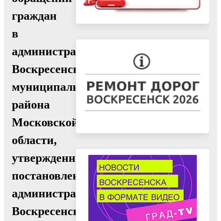
граждан
в
администрации
Воскресенского
муниципального
района
Московской
области,
утвержденный
постановлением
администрации
Воскресенского