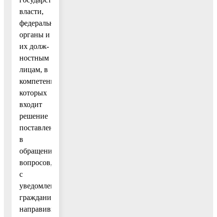
власти,
федеральные
органы и
их долж-
ностным
лицам, в
компетенцию
которых
входит
решение
поставленных
в
обращении
вопросов,
с
уведомлением
гражданина,
направившего