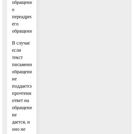
обращение,
о
переадресации
его
обращения.
В случае
если
текст
письменного
обращения
не
поддается
прочтению,
ответ на
обращение
не
дается, и
оно не