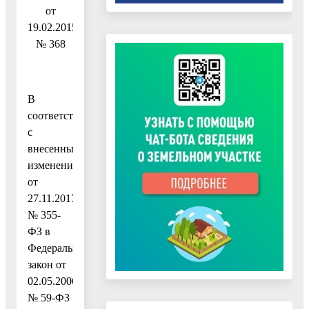
от
19.02.2015
№ 368
В
соответствии
с
внесенными
изменениями
от
27.11.2017
№ 355-
ФЗ в
Федеральный
закон от
02.05.2006
№ 59-ФЗ