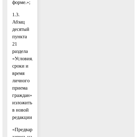
форме.»;
1.3.
Абзац
десятый
пункта
21
раздела
«Условия,
сроки и
время
личного
приема
граждан»
изложить
в новой
редакции:
«Предварительная
запись на