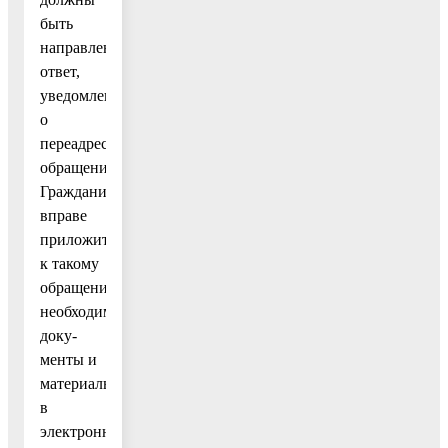
быть
направлены
ответ,
уведомление
о
переадресации
обращения.
Гражданин
вправе
приложить
к такому
обращению
необходимые
доку-
менты и
материалы
в
электронной