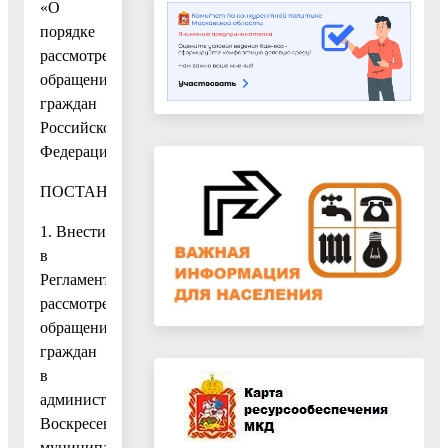
«О
порядке
рассмотрения
обращений
граждан
Российской
Федерации»
ПОСТАНОВЛЯЮ:
1. Внести
в
Регламент
рассмотрения
обращений
граждан
в
администрации
Воскресенского
муниципального