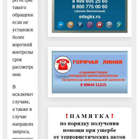
такого
обращения,
если не
установлен
более
короткий
контрольный
срок
рассмотре-
ния.
В
исключительных
случаях,
а также в
случае
направления
запроса,
проведения