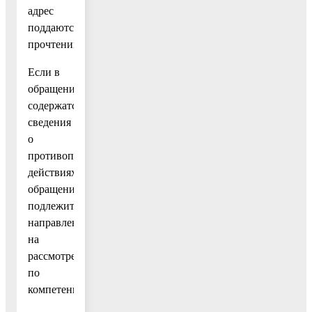
адрес
поддаются
прочтению.
Если в
обращении
содержатся
сведения
о
противоправных
действиях,
обращение
подлежит
направлению
на
рассмотрение
по
компетенции.