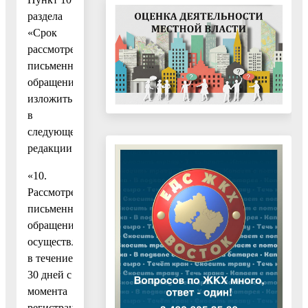
раздела
«Срок
рассмотрения
письменных
обращений»
изложить
в
следующей
редакции:
«10.
Рассмотрение
письменного
обращения
осуществляется
в течение
30 дней с
момента
регистрации