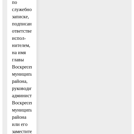
по
служебной
записке,
подписанной
ответственным
испол-
нителем,
на имя
главы
Воскресенского
муниципального
района,
руководителя
администрации
Воскресенского
муниципального
района
или его
заместителя,