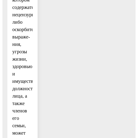
содержатся
нецензурные
либо
оскорбительные
выраже-
ния,
угрозы
жизни,
здоровью
и
имуществу
должностного
лица, а
также
членов
его
семьи,
может