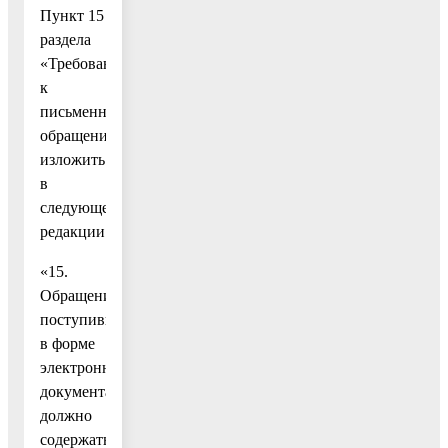
Пункт 15
раздела
«Требования
к
письменному
обращению»
изложить
в
следующей
редакции:
«15.
Обращение,
поступившее
в форме
электронного
документа,
должно
содержать