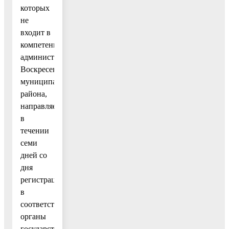
которых
не
входит в
компетенцию
администрации
Воскресенского
муниципального
района,
направляется
в
течении
семи
дней со
дня
регистрации
в
соответствующие
органы
государственной