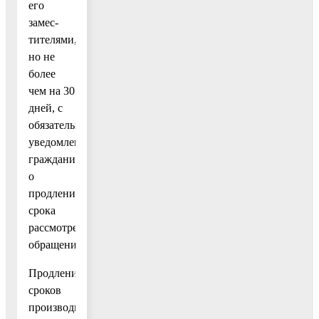
его
замес-
тителями,
но не
более
чем на 30
дней, с
обязательным
уведомлением
гражданина
о
продлении
срока
рассмотрения
обращения.
Продление
сроков
производится