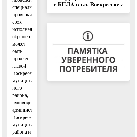
специальной
проверки,
срок
исполнения
обращения
может
быть
продлен
главой
Воскресенского
муниципаль-
ного
района,
руководителем
администрации
Воскресенского
муниципального
района и