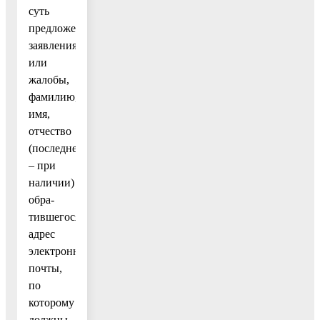
суть
предложения,
заявления
или
жалобы,
фамилию,
имя,
отчество
(последнее
– при
наличии)
обра-
тившегося,
адрес
электронной
почты,
по
которому
должны