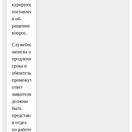
курирующего
поставленный
в об-
ращении
вопрос.
Служебная
записка о
продлении
срока и
обязательный
промежуточный
ответ
заявителю
должны
быть
представлены
в отдел
по работе