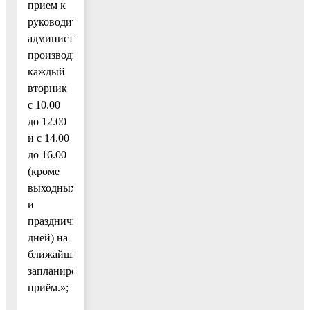
прием к
руководителю
администрации
производится
каждый
вторник
с 10.00
до 12.00
и с 14.00
до 16.00
(кроме
выходных
и
праздничных
дней) на
ближайший
запланированный
приём.»;