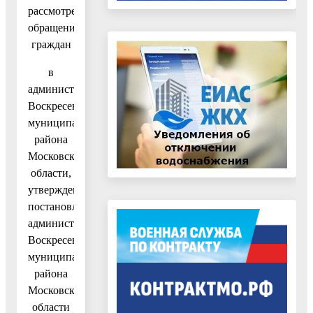
рассмотрения
обращений
граждан
в
администрации
Воскресенского
муниципального
района
Московской
области,
утвержденный
постановлением
администрации
Воскресенского
муниципального
района
Московской
области