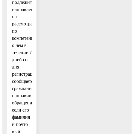
подлежит
направлению
на
рассмотрение
по
компетенции,
о чем в
течение 7
дней со
дня
регистрации
сообщается
гражданину,
направившему
обращение,
если его
фамилия
и почто-
вый