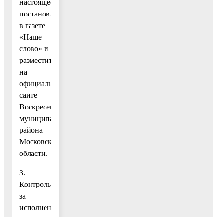
настоящее
постановление
в газете
«Наше
слово» и
разместить
на
официальном
сайте
Воскресенского
муниципального
района
Московской
области.
3.
Контроль
за
исполнением