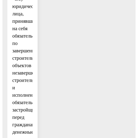
юридические
лица,
принявшие
на себя
обязательство
по
завершению
строительства
объектов
незавершенного
строительства
и
исполнению
обязательств
застройщика
перед
гражданами,
денежные