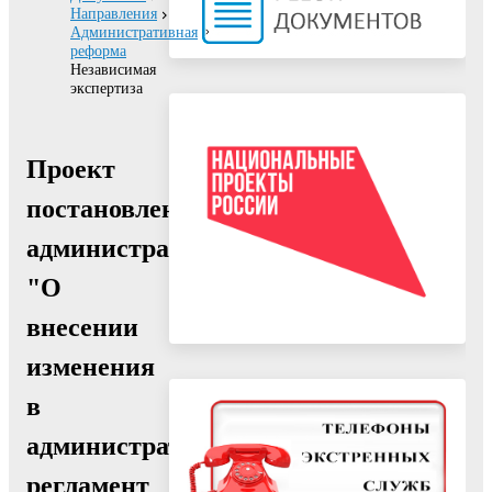
Направления
Административная
реформа
Независимая
экспертиза
Проект
постановления
администрации
"О
внесении
изменения
в
административный
регламент