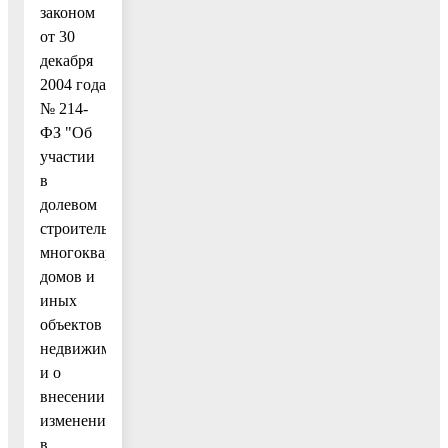
законом
от 30
декабря
2004 года
№ 214-
ФЗ "Об
участии
в
долевом
строительстве
многоквартирных
домов и
иных
объектов
недвижимости
и о
внесении
изменений
в