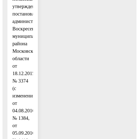
утвержденный
постановлением
администрации
Воскресенского
муниципального
района
Московской
области
от
18.12.2015
№ 3374
(с
изменениями
от
04.08.2016
№ 1384,
от
05.09.2016