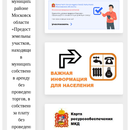
муниципальном
районе
Московской
области
«Предоставление
земельных
участков,
находящихся
в
муниципальной
собственности,
в аренду
без
проведения
торгов, в
собственность
за плату
без
проведения