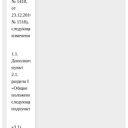
№ 1418,
от
23.12.2016
№ 1518),
следующее
изменение:
1.1.
Дополнить
пункт
2.1.
раздела I
«Общие
положения»
следующим
подпунктом:
«3.1)