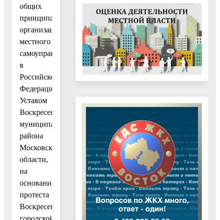
общих
принципах
организации
местного
самоуправления
в
Российской
Федерации»,
Уставом
Воскресенского
муниципального
района
Московской
области,
на
основании
протеста
Воскресенской
городской