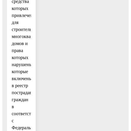
средства
которых
привлечены
для
строительства
многоквартирных
домов и
права
которых
нарушены,
которые
включены
в реестр
пострадавших
граждан
в
соответствии
с
Федеральным