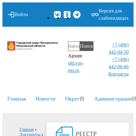
Версия для
Войти
слабовидящих
+7 (496)
Поиск
442-04-50
Архив:
+7 (496)
old.vos-
442-06-66
mo.ru
Контакты⁠
Главная
Новости
Округ
Администрация
Главная
Документы