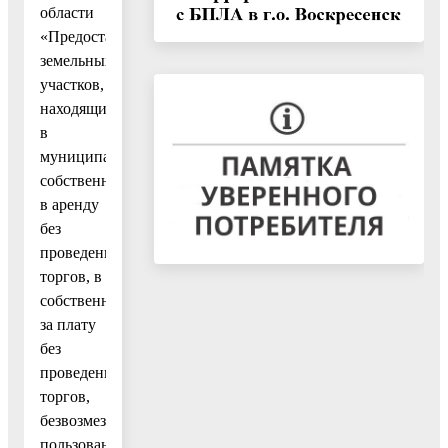
области
«Предоставление
земельных
участков,
находящихся
в
муниципальной
собственности,
в аренду
без
проведения
торгов, в
собственность
за плату
без
проведения
торгов,
безвозмездное
пользование»,