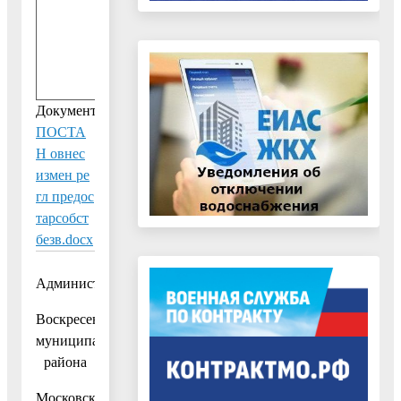
.
2
0
1
8
Документ:
ПОСТА
Н овнес
измен ре
гл предос
тарсобст
безв.docx
Администрация
Воскресенского
муниципального
района
Московской