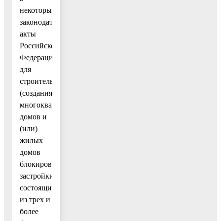
некоторые
законодательные
акты
Российской
Федерации",
для
строительства
(создания)
многоквартирных
домов и
(или)
жилых
домов
блокированной
застройки,
состоящих
из трех и
более