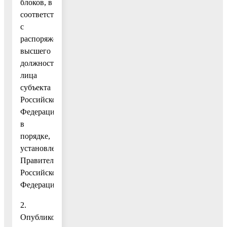
блоков, в
соответствии
с
распоряжением
высшего
должностного
лица
субъекта
Российской
Федерации
в
порядке,
установленном
Правительством
Российской
Федерации;».
2.
Опубликовать