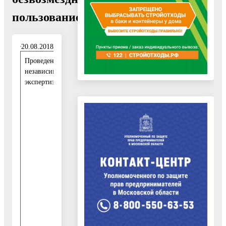
пользование»"
20.08.2018
Проведение
2
независимой
0
экспертизы:
.
0
8
.
2
0
1
8
-
0
3
.
0
9