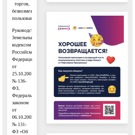
торгов,
безвозмездное
пользование»
Руководствуясь
Земельным
кодексом
Российской
Федерации
от
25.10.2001
№ 136-
ФЗ,
Федеральным
законом
от
06.10.2003
№ 131-
ФЗ «Об