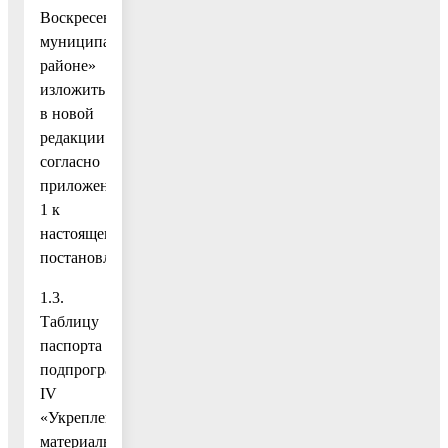
Воскресенском
муниципальном
районе»
изложить
в новой
редакции
согласно
приложению
1 к
настоящему
постановлению;
1.3.
Таблицу
паспорта
подпрограммы
IV
«Укрепление
материально-