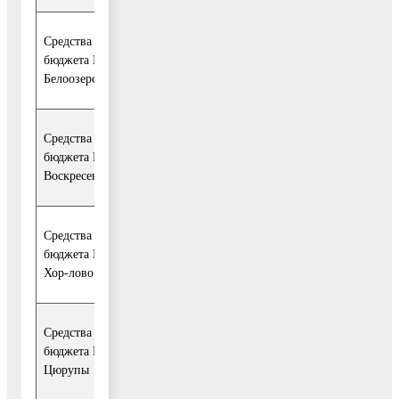
Средства
181
33
35
38
74
бюджета ГП
-
310,7
219,9
277,0
191,4
622,4
Белоозерский
Средства
526
94
125
97
101
105
бюджета ГП
161,5
702,9
978,9
859,9
774,4
845,
Воскресенск
Средства
143
27
30
28
28
28
бюджета ГП
570,9
312,0
611,9
549,0
549,0
549,
Хор-лово
Средства
100
2
97
бюджета ГП им.
-
-
-
625,5
828,0
797,5
Цюрупы