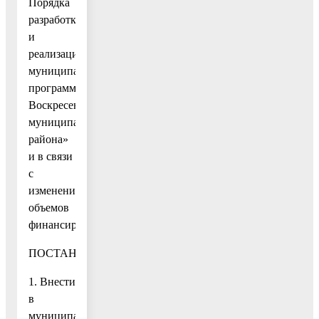
Порядка
разработки
и
реализации
муниципальных
программ
Воскресенского
муниципального
района»
и в связи
с
изменением
объемов
финансирования
ПОСТАНОВЛЯЮ:
1. Внести
в
муниципальную