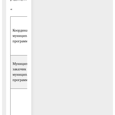
«
Заместитель руководителя
Координатор
администрации Воскресенского
муниципальной
муниципального района Московской
программы
области, курирующий вопросы
социальной сферы
Муниципальный
Муниципальное учреждение «Управление
заказчик
культуры администрации Воскресенского
муниципальной
муниципального района Московской
программы
области» (далее - Управление культуры)
1. Обеспечение доступности населения
Воскресенского муниципального района
Московской области к культурным
ценностям и удовлетворение культурных