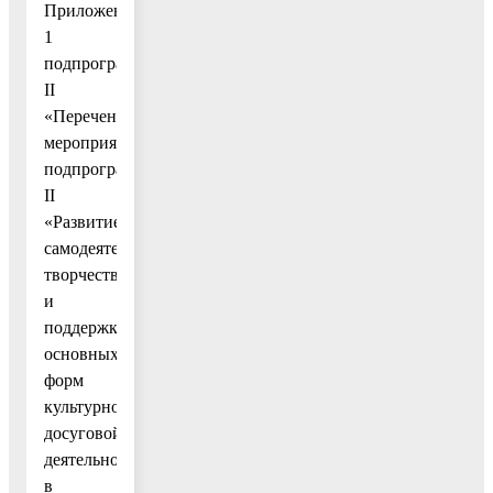
Приложение
1
подпрограммы
II
«Перечень
мероприятий
подпрограммы
II
«Развитие
самодеятельного
творчества
и
поддержка
основных
форм
культурно–
досуговой
деятельности
в