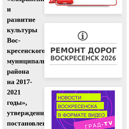
и
развитие
культуры
Вос-
кресенского
муниципального
района
на 2017-
2021
годы»,
утвержденную
постановлением