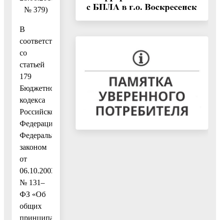
№ 379)
В
соответствии
со
статьей
179
Бюджетного
кодекса
Российской
Федерации,
Федеральным
законом
от
06.10.2003
№ 131–
ФЗ «Об
общих
принципах