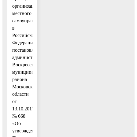
организации
местного
самоуправления
в
Российской
Федерации»,
постановлением
администрации
Воскресенского
муниципального
района
Московской
области
от
13.10.2017
№ 668
«Об
утверждении