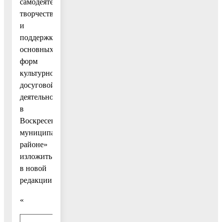
самодеятельного
творчества
и
поддержка
основных
форм
культурно-
досуговой
деятельности
в
Воскресенском
муниципальном
районе»
изложить
в новой
редакции:
«