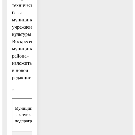
технической
базы
муниципальных
учреждений
культуры
Воскресенского
муниципального
района»
изложить
в новой
редакции:
«
Муниципальный
МУ «Управление культуры администрации Во
заказчик
района Московской области»
подпрограммы