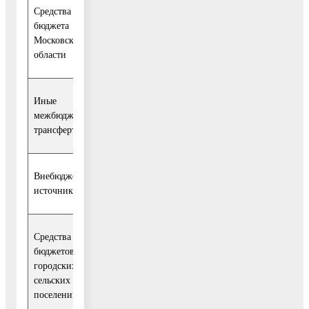
Средства
бюджета
96
55
41
-
-
-
Московской
174,4
165,8
008,6
области
Иные
175
65
51
19
19
19
межбюджетные
472,2
650,6
092,7
630,3
699,3
399,
трансферты
Внебюджетные
30
6
6
5
5
5
источники
041,4
072,0
333,5
838,7
898,6
898,
Средства
бюджетов
1 085
183
319
189
231
161
городских и
403,9
509,8
405,6
812,3
116,8
559,
сельских
поселений