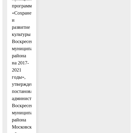
программу
«Сохранение
и
развитие
культуры
Воскресенского
муниципального
района
на 2017-
2021
годы»,
утвержденную
постановлением
администрации
Воскресенского
муниципального
района
Московской