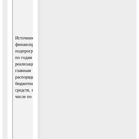
Иные меж-бюджетные
трансферты
Средства бюджета
Источники
Московской области
финансирования
подпрограммы
по годам
реализации и
Средства федерального
главным
бюджет
распорядителям
бюджетных
средств, в том
Внебюджетные источники
числе по годам:
МУ «Управ-
ление
культуры»
Средства бюджетов городски
и сельских поселений: