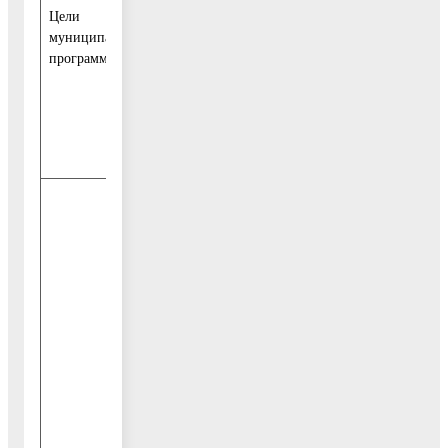
потребностей граждан
Цели
муниципальной
программы
2. Повышение качества услуг в сфере
культуры в Воскресенском
муниципальном районе Московской
области
Подпрограмма I «Развитие
библиотечного дела в Воскресенском
муниципальном районе»
Подпрограмма II «Развитие
самодеятельного творчества и поддержка
основных форм культурно–досуговой
деятельности в Воскресенском
муниципальном районе»