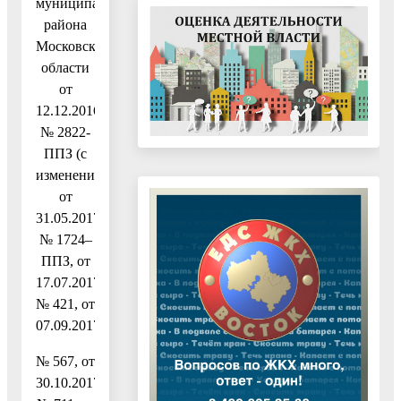
муниципального
района
Московской
области
от
12.12.2016
№ 2822-
ППЗ (с
изменениями
от
31.05.2017
№ 1724–
ППЗ, от
17.07.2017
№ 421, от
07.09.2017
№ 567, от
30.10.2017