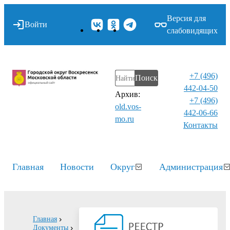
Версия для
Войти
слабовидящих
+7 (496)
Поиск
442-04-50
Архив:
+7 (496)
old.vos-
442-06-66
mo.ru
Контакты⁠
Главная
Новости
Округ
Администрация
Главная
Документы