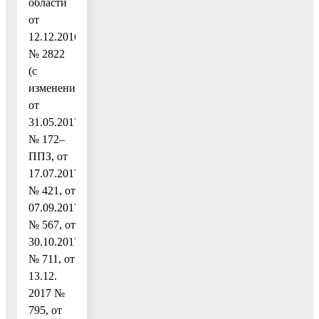
области
от
12.12.2016
№ 2822
(с
изменениями
от
31.05.2017
№ 172–
ППЗ, от
17.07.2017
№ 421, от
07.09.2017
№ 567, от
30.10.2017
№ 711, от
13.12.
2017 №
795, от