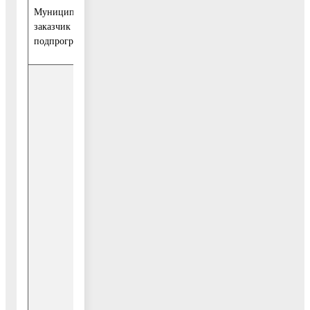
Муниципальный
МУ «Управление культуры администрации Во
заказчик
Московской области»
подпрограммы
Источник финансирования
Главный
распорядитель
бюджетных
средств
Всего: в том числе:
Средства бюджета
Воскресенского
муниципального района