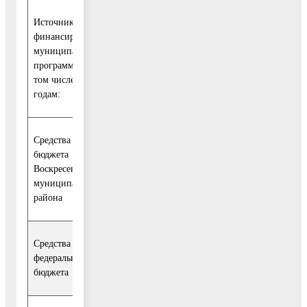
Источники
Расходы (тыс. руб.)
финансирования
муниципальной
программы, в
2017
2018
2019
2020
202
том числе по
Всего:
год
год
год
год
год
годам:
Средства
бюджета
511
98
119
99
97
97
Воскресенского
728,0
937,9
494,5
164,4
065,6
065,
муниципального
района
Средства
федерального
768,5
492,5
276,0
-
-
-
бюджета