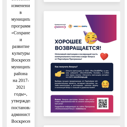
изменений
в
муниципальную
программу
«Сохранение
и
развитие
культуры
Воскресенского
муниципального
района
на 2017-
2021
годы»,
утвержденную
постановлением
администрации
Воскресенского