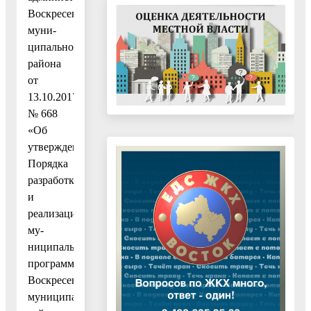
Воскресенского
муни-
ципального
района
от
13.10.2017
№ 668
«Об
утверждении
Порядка
разработки
и
реализации
му-
ниципальных
программ
Воскресенского
муниципального