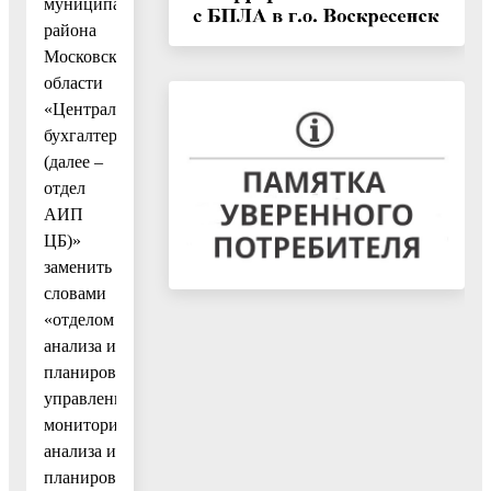
муниципального
района
Московской
области
«Централизованная
бухгалтерия»
(далее –
отдел
АИП
ЦБ)»
заменить
словами
«отделом
анализа и
планирования
управления
мониторинга,
анализа и
планирования