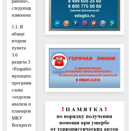
района»,
следующие
изменения:
1.1. В
абзаце
втором
пункта
3.6
раздела 3
«Разработка
муниципальных
программ»
слова
«отделом
анализа и
планирования
МКУ
Воскресенского