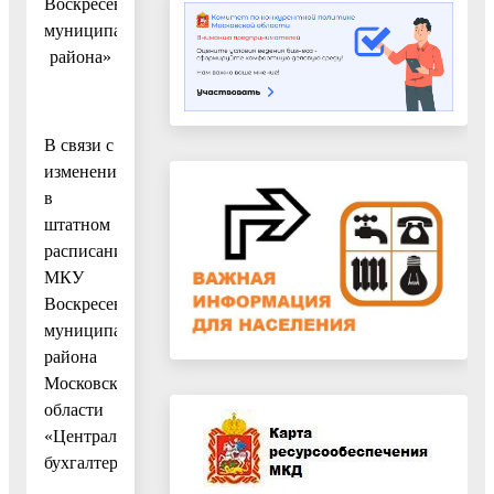
Воскресенского
муниципального
района»
В связи с
изменениями
в
штатном
расписании
МКУ
Воскресенского
муниципального
района
Московской
области
«Централизованная
бухгалтерия»