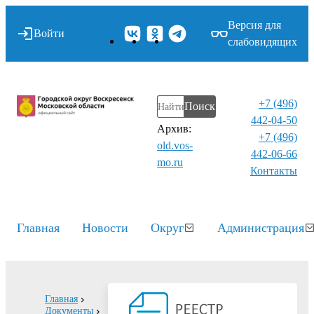
Версия для
Войти
слабовидящих
+7 (496)
Поиск
442-04-50
Архив:
+7 (496)
old.vos-
442-06-66
mo.ru
Контакты⁠
Главная
Новости
Округ
Администрация
Главная
Документы