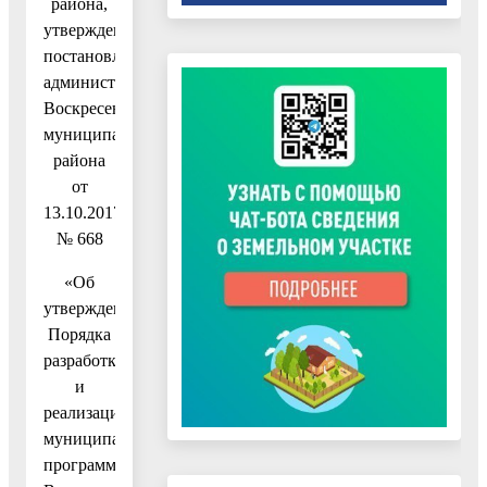
района,
утвержденный
постановлением
администрации
Воскресенского
муниципального
района
от
13.10.2017
№ 668
«Об
утверждении
Порядка
разработки
и
реализации
муниципальных
программ