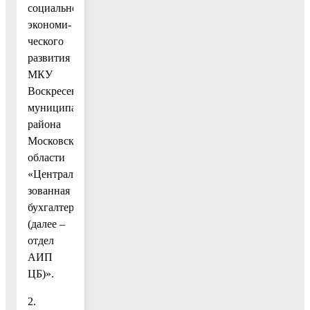
социально-
экономи-
ческого
развития
МКУ
Воскресенского
муниципального
района
Московской
области
«Централи-
зованная
бухгалтерия»
(далее –
отдел
АИП
ЦБ)».
2.