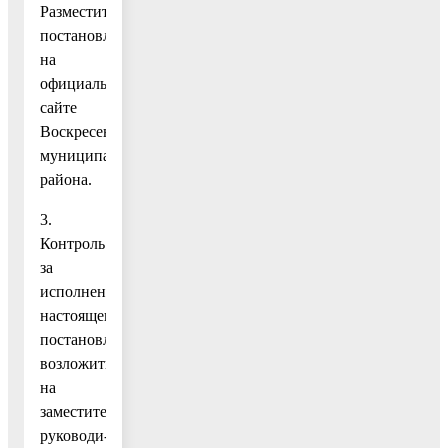
Разместить
постановление
на
официальном
сайте
Воскресенского
муниципального
района.
3.
Контроль
за
исполнением
настоящего
постановления
возложить
на
заместителя
руководи-