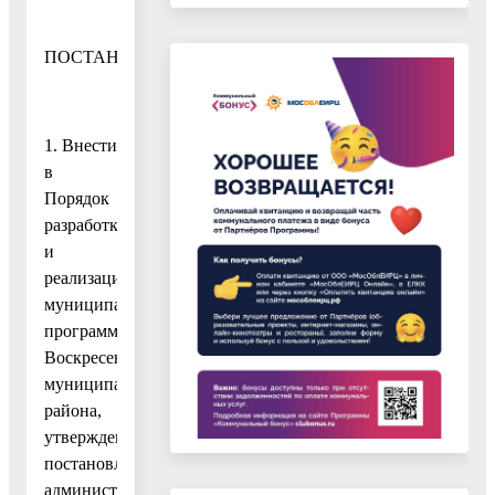
ПОСТАНОВЛЯЮ:
1. Внести
в
Порядок
разработки
и
реализации
муниципальных
программ
Воскресенского
муниципального
района,
утвержденный
постановлением
администрации