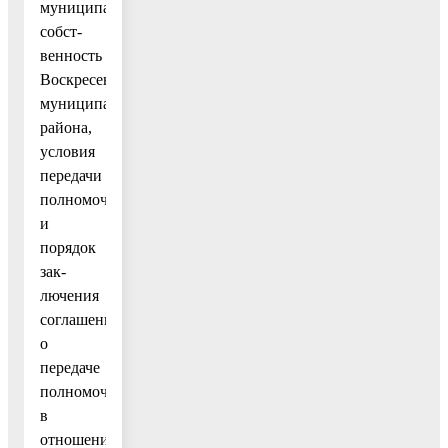
муниципальную
собст-
венность
Воскресенского
муниципального
района,
условия
передачи
полномочий
и
порядок
зак-
лючения
соглашений
о
передаче
полномочий
в
отношении