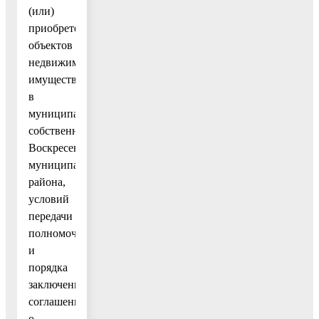
(или)
приобретение
объектов
недвижимого
имущества
в
муниципальную
собственность
Воскресенского
муниципального
района,
условий
передачи
полномочий
и
порядка
заключения
соглашений
о