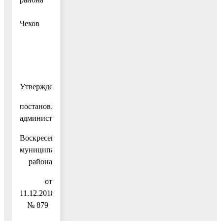
В.В.
Чехов
Утвержден
постановлением
администрации
Воскресенского
муниципального
района
от
11.12.2018
№ 879