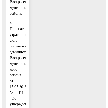
Воскресенского
муниципального
района.
4.
Признать
утратившим
силу
постановление
администрации
Воскресенского
муниципаль-
ного
района
от
15.05.2015
№ 1114
«Об
утверждении