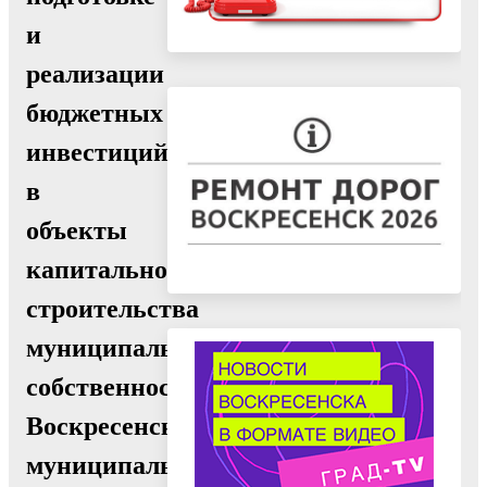
и
реализации
бюджетных
инвестиций
в
объекты
капитального
строительства
муниципальной
собственности
Воскресенского
муниципального