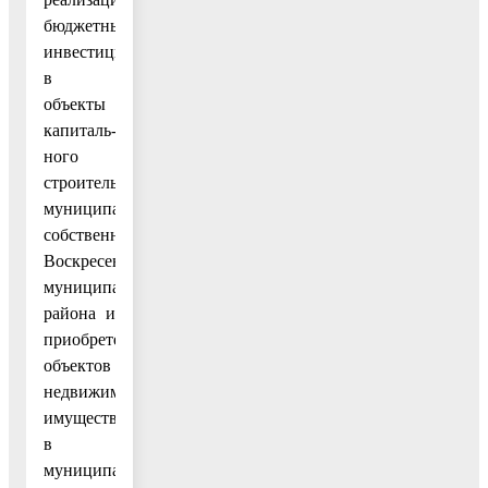
бюджетных
инвестиций
в
объекты
капиталь-
ного
строительства
муниципальной
собственности
Воскресенского
муниципального
района и
приобретение
объектов
недвижимого
имущества
в
муниципальную