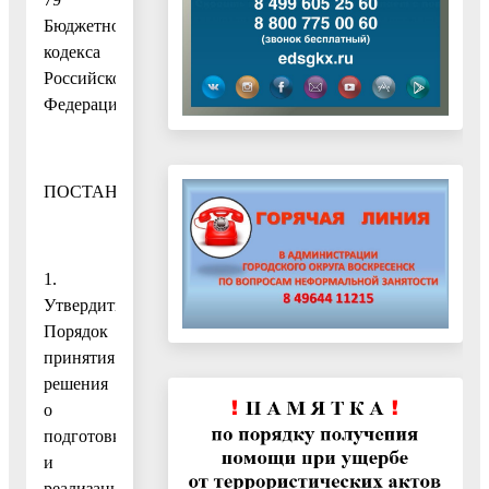
Бюджетного
кодекса
Российской
Федерации
ПОСТАНОВЛЯЮ:
1.
Утвердить
Порядок
принятия
решения
о
подготовке
и
реализации