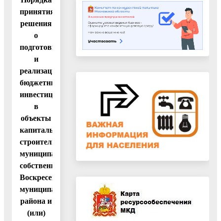
принятия
решения
о
подготовке
и
реализации
бюджетных
инвестиций
в
объекты
капитального
строительства
муниципальной
собственности
Воскресенского
муниципального
района и
(или)