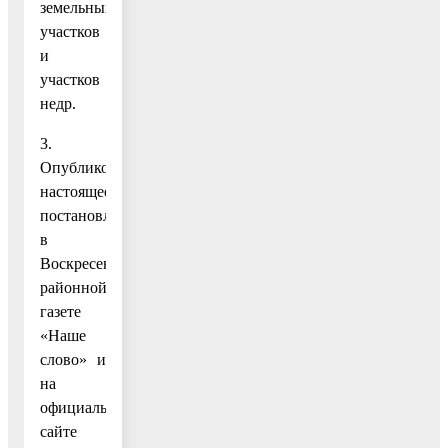
земельных
участков
и
участков
недр.
3.
Опубликовать
настоящее
постановление
в
Воскресенской
районной
газете
«Наше
слово» и
на
официальном
сайте