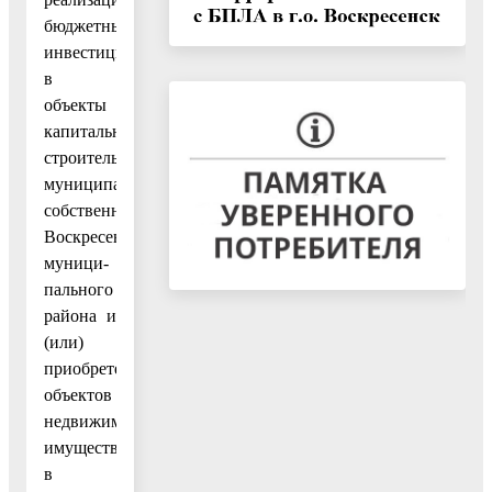
бюджетных
инвестиций
в
объекты
капитального
строительства
муниципальной
собственности
Воскресенского
муници-
пального
района и
(или)
приобретение
объектов
недвижимого
имущества
в