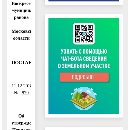
Воскресенского
муниципального
района
Московской
области
ПОСТАНОВЛЕНИЕ
11.12.2018
№
879
Об
утверждении
Порядка