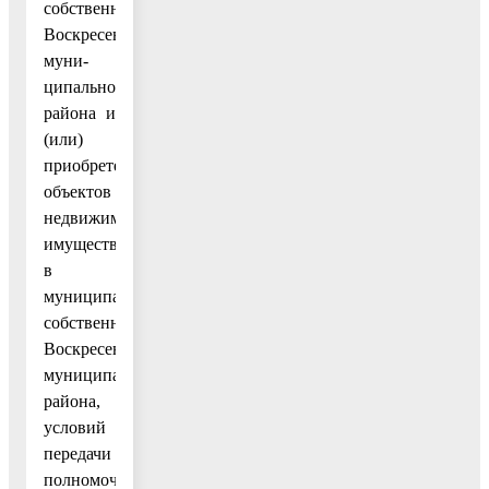
собственности
Воскресенского
муни-
ципального
района и
(или)
приобретение
объектов
недвижимого
имущества
в
муниципальную
собственность
Воскресенского
муниципального
района,
условий
передачи
полномочий