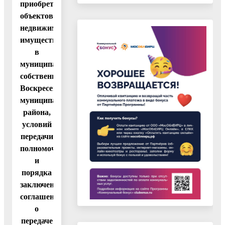
приобретение
объектов
недвижимого
имущества
в
муниципальную
собственность
Воскресенского
муниципального
района,
условий
передачи
полномочий
и
порядка
заключения
соглашений
о
передаче