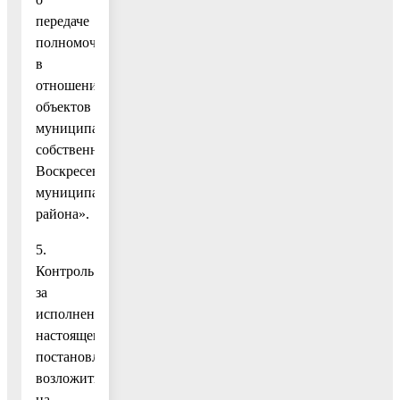
передаче
полномочий
в
отношении
объектов
муниципальной
собственности
Воскресенского
муниципального
района».
5.
Контроль
за
исполнением
настоящего
постановления
возложить
на