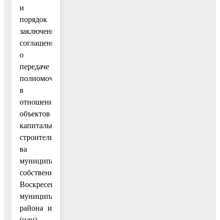
и
порядок
заключения
соглашений
о
передаче
полномочий
в
отношении
объектов
капитального
строительст-
ва
муниципальной
собственности
Воскресенского
муниципального
района и
(или)