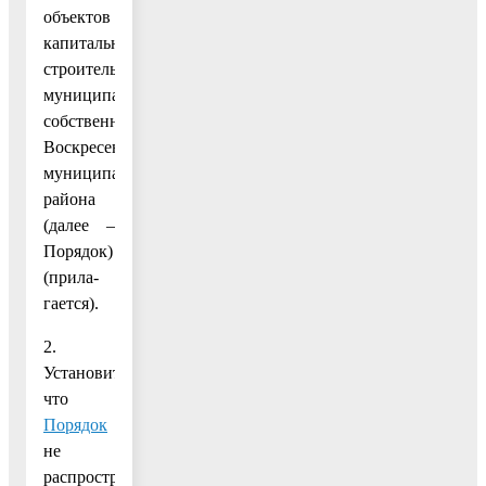
объектов
капитального
строительства
муниципальной
собственности
Воскресенского
муниципального
района
(далее –
Порядок)
(прила-
гается).
2.
Установить,
что
Порядок
не
распространяется: