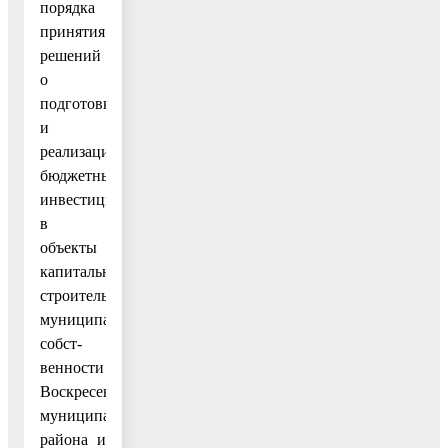
порядка
принятия
решений
о
подготовке
и
реализации
бюджетных
инвестиций
в
объекты
капитального
строительства
муниципальной
собст-
венности
Воскресенского
муниципального
района и