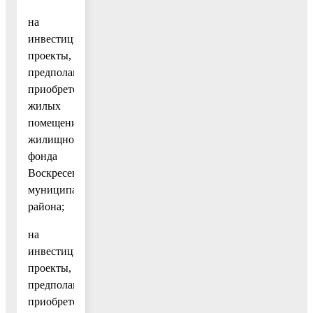
на
инвестиционные
проекты,
предполагающие
приобретение
жилых
помещений
жилищного
фонда
Воскресенского
муниципального
района;
на
инвестиционные
проекты,
предполагающие
приобретение