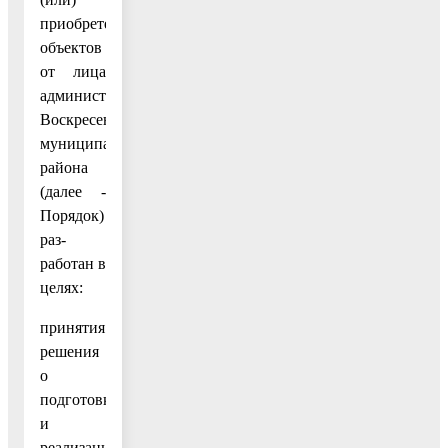
приобретения
объектов
от лица
администрации
Воскресенского
муниципального
района
(далее -
Порядок)
раз-
работан в
целях:
принятия
решения
о
подготовке
и
реализации