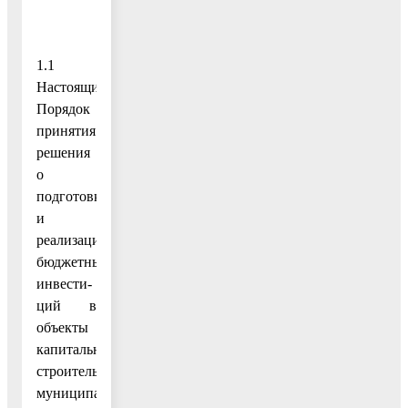
1.1
Настоящий
Порядок
принятия
решения
о
подготовке
и
реализации
бюджетных
инвести-
ций в
объекты
капитального
строительства
муниципальной