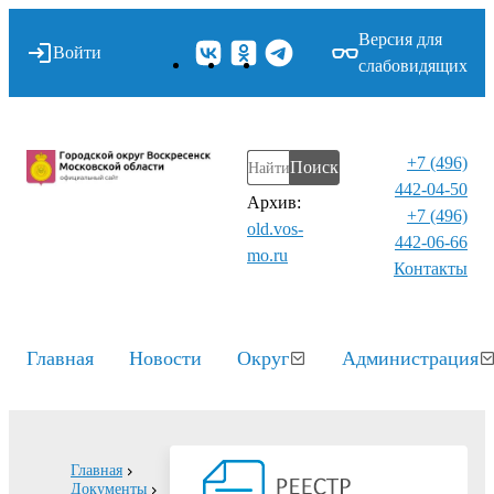
Версия для
Войти
слабовидящих
+7 (496)
Поиск
442-04-50
Архив:
+7 (496)
old.vos-
442-06-66
mo.ru
Контакты⁠
Главная
Новости
Округ
Администрация
Главная
Документы