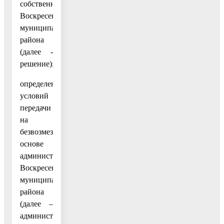
собственность
Воскресенского
муниципального
района
(далее -
решение);
определения
условий
передачи
на
безвозмездной
основе
администрацией
Воскресенского
муниципального
района
(далее –
администрация),