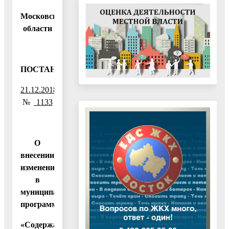
Московской
области
ПОСТАНОВЛЕНИЕ
21.12.2018
№
1133
О
внесении
изменений
в
муниципальную
программу
«Содержание