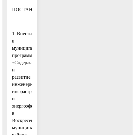
ПОСТАНОВЛЯЮ:
1. Внести
в
муниципальную
программу
«Содержание
и
развитие
инженерной
инфраструктуры
и
энергоэффективности
в
Воскресенском
муниципальном
районе