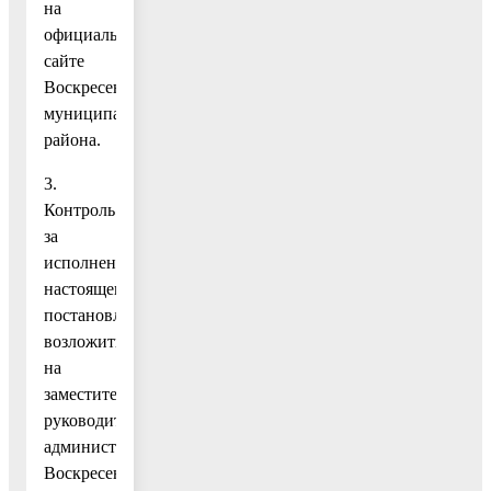
на
официальном
сайте
Воскресенского
муниципального
района.
3.
Контроль
за
исполнением
настоящего
постановления
возложить
на
заместителя
руководителя
администрации
Воскресенскиго