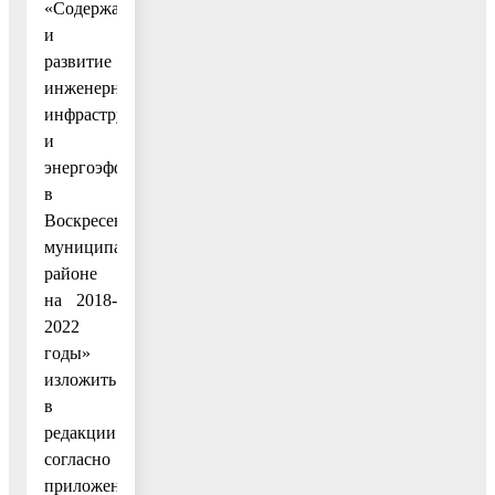
«Содержание
и
развитие
инженерной
инфраструктуры
и
энергоэффективности
в
Воскресенском
муниципальном
районе
на 2018-
2022
годы»
изложить
в
редакции
согласно
приложению