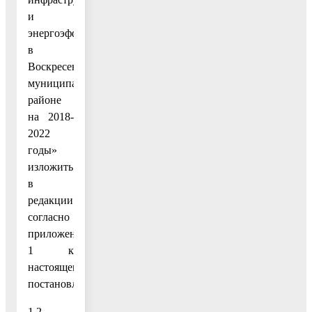
и
энергоэффективности
в
Воскресенском
муниципальном
районе
на 2018-
2022
годы»
изложить
в
редакции
согласно
приложению
1 к
настоящему
постановлению;
1.2.