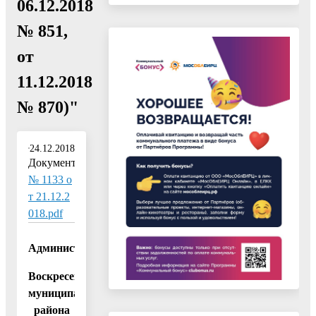
06.12.2018
№ 851,
от
11.12.2018
№ 870)"
24.12.2018
Документ:
№ 1133 о
т 21.12.2
018.pdf
Администрация
Воскресенского
муниципального
района