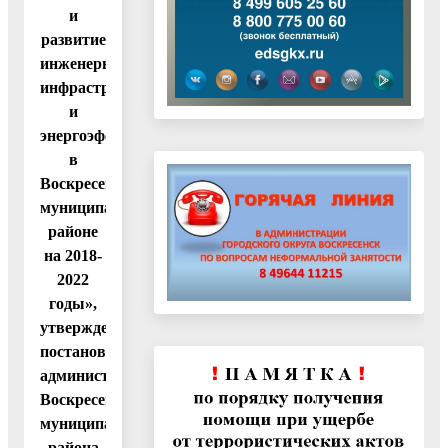
и
развитие
инженерной
инфраструктуры
и
энергоэффективности
в
Воскресенском
муниципальном
районе
на 2018-
2022
годы»,
утвержденную
постановлением
администрации
Воскресенского
муниципального
района