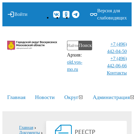
Версия для
Войти
слабовидящих
+7 (496)
Поиск
442-04-50
Архив:
+7 (496)
old.vos-
442-06-66
mo.ru
Контакты⁠
Главная
Новости
Округ
Администрация
Главная
Документы