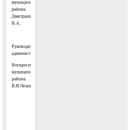
муниципального
района
Дмитрашко
В.А.
Руководитель
администрации
Воскресенского
муниципального
района
В.В.Чехов