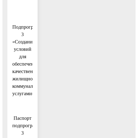
Подпрограмма
3
«Создание
условий
для
обеспечения
качественными
жилищно-
коммунальными
услугами»
Паспорт
подпрограммы
3