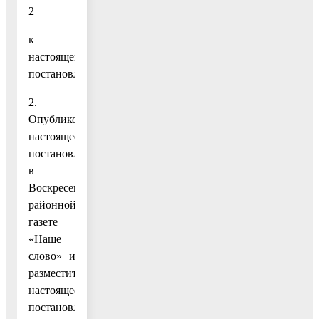
2
к
настоящему
постановлению.
2.
Опубликовать
настоящее
постановление
в
Воскресенской
районной
газете
«Наше
слово» и
разместить
настоящее
постановление