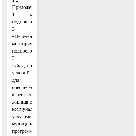
Приложение
1 к
подпрограмме
3
«Перечень
мероприятий
подпрограммы
3
«Создание
условий
для
обеспечения
качественными
жилищно-
коммунальными
услугами»
муниципальной
программы