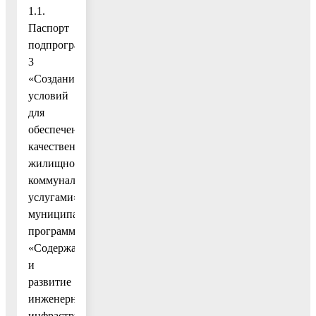
1.1.
Паспорт
подпрограммы
3
«Создание
условий
для
обеспечения
качественными
жилищно-
коммунальными
услугами»
муниципальной
программы
«Содержание
и
развитие
инженерной
инфраструктуры