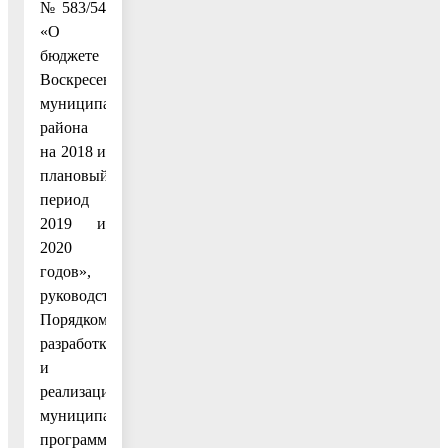
№ 583/54
«О
бюджете
Воскресенского
муниципального
района
на 2018 и
плановый
период
2019 и
2020
годов»,
руководствуясь
Порядком
разработки
и
реализации
муниципальных
программ