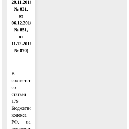
29.11.2018
№ 831,
от
06.12.2018
№ 851,
от
11.12.2018
№ 870)
В
соответствии
со
статьей
179
Бюджетного
кодекса
РФ, на
основании