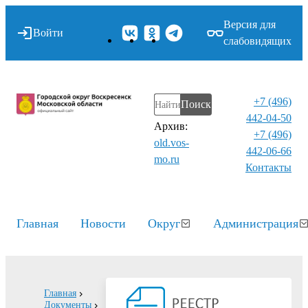
Версия для
Войти
слабовидящих
+7 (496)
Поиск
442-04-50
Архив:
+7 (496)
old.vos-
442-06-66
mo.ru
Контакты⁠
Главная
Новости
Округ
Администрация
Главная
Документы