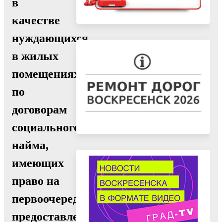
в
качестве
нуждающихся
в жилых
помещениях,предоставляемых
по
договорам
социального
найма,
имеющих
право на
первоочередное
предоставление