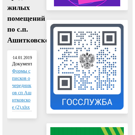
жилых
помещений
по с.п.
Ашитковское"
14.01.2019
Документ:
Формы с
писков о
чередник
ов сп Аш
итковско
е (2).xlsx