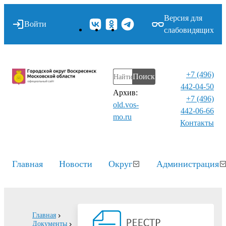
Версия для
Войти
слабовидящих
+7 (496)
Поиск
442-04-50
Архив:
+7 (496)
old.vos-
442-06-66
mo.ru
Контакты⁠
Главная
Новости
Округ
Администрация
Главная
Документы