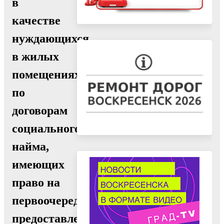
в
качестве
нуждающихся
в жилых
помещениях,предоставляемых
по
договорам
социального
найма,
имеющих
право на
первоочередное
предоставление