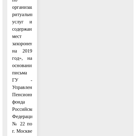
организации
ритуальных
услуг и
содержанию
мест
захоронения
на 2019
год», на
основании
письма
ГУ -
Управления
Пенсионного
фонда
Российской
Федерации
№ 22 по
г. Москве