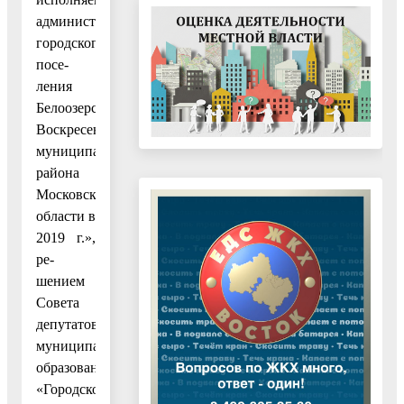
администрацией
городского
посе-
ления
Белоозерский
Воскресенского
муниципального
района
Московской
области в
2019 г.»,
ре-
шением
Совета
депутатов
муниципального
образования
«Городское