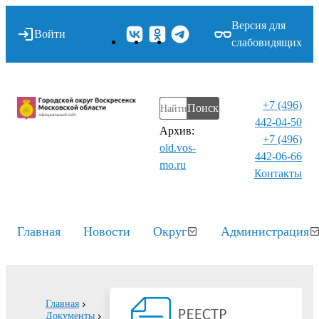
Версия для
Войти
слабовидящих
+7 (496)
Поиск
442-04-50
Архив:
+7 (496)
old.vos-
442-06-66
mo.ru
Контакты⁠
Главная
Новости
Округ
Администрация
Главная
Документы