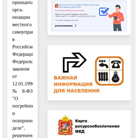
принципах
орга-
низации
местного
самоуправления
в
Российской
Федерации",
Федеральным
законом
от
12.01.1996
№ 8-ФЗ
"О
погребении
и
похоронном
деле",
решением