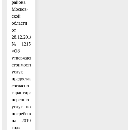
района
Москов-
ской
области
от
28.12.2018
№ 1215
«Об
утверждении
стоимости
услуг,
предоставляемых
согласно
гарантированному
перечню
услуг по
погребению
на 2019
год»