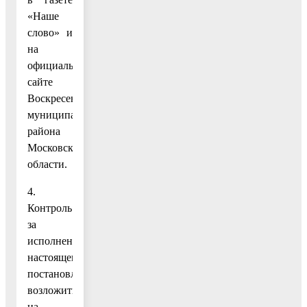
«Наше
слово» и
на
официальном
сайте
Воскресенского
муниципального
района
Московской
области.
4.
Контроль
за
исполнением
настоящего
постановления
возложить
на