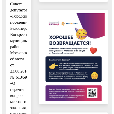
Совета
депутатов
«Городское
поселение
Белоозерский»
Воскресенского
муниципального
района
Московской
области
от
23.08.2018
№ 613/59
«О
перечне
вопросов
местного
значения,
исполняемых