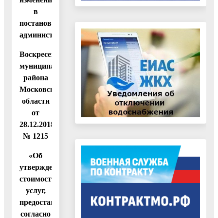
в
постановление
администрации
Воскресенского
муниципального
района
Московской
области
от
28.12.2018
№ 1215
«Об
утверждении
стоимости
услуг,
предоставляемых
согласно