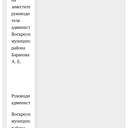
заместителя
руководи-
теля
администрации
Воскресенского
муниципального
района
Баранова
А. Е.
Руководитель
администрации
Воскресенского
муниципального
района