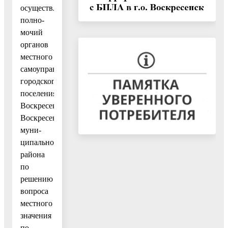
осуществления
полно-
мочий
органов
местного
самоуправления
городского
поселения
Воскресенск
Воскресенского
муни-
ципального
района
по
решению
вопроса
местного
значения
по