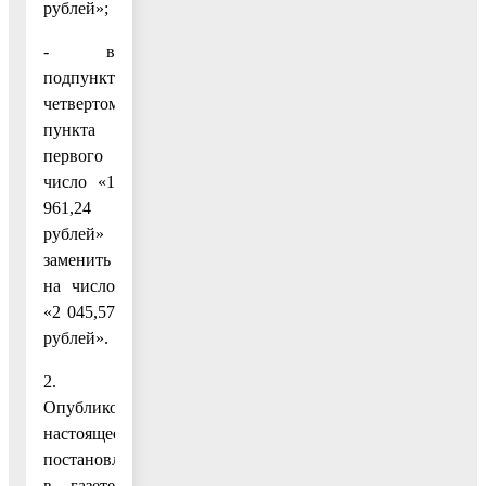
рублей»;
- в
подпункте
четвертом
пункта
первого
число «1
961,24
рублей»
заменить
на число
«2 045,57
рублей».
2.
Опубликовать
настоящее
постановление
в газете