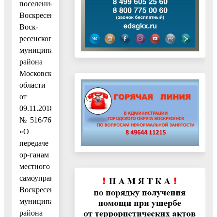
поселение
Воскресенск»
Воск-
ресенского
муниципального
района
Московской
области
от
09.11.2018г
№ 516/76
«О
передаче
ор-ганам
местного
самоуправления
Воскресенского
муниципального
района