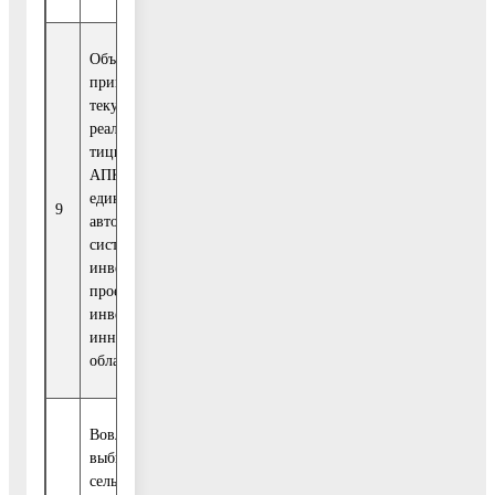
Объём инвестиций,
привлечённых в
текущем году по
реализуемым инвес-
тиционным проектам
АПК, находящимся в
единой
Миллион
9
автоматизированной
рублей
системе мониторинга
инвестиционных
проектов Министерства
инвестиций и
инноваций Московской
области
Вовлечение в оборот
выбывших
сельскохозяйственных