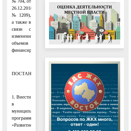
№ 704, от
26.12.2018
№ 1209),
а также в
связи с
изменением
объемов
финансирования
ПОСТАНОВЛЯЮ:
1. Внести
в
муниципальную
программу
«Развитие