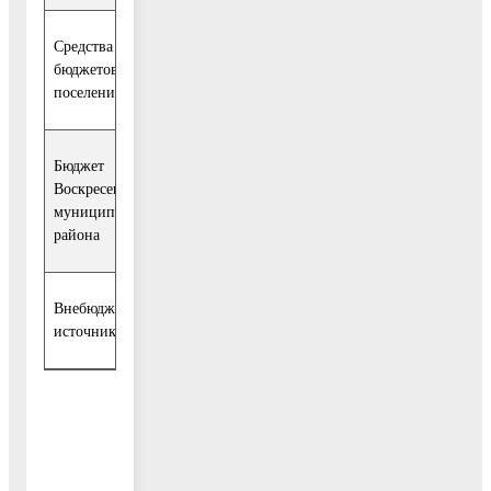
Средства
3
3
бюджетов
0,00
0,00
0,00
000,00
000,00
поселений
Бюджет
Воскресенского
84,90
84,90
0,00
0,00
0,00
муниципального
района
Внебюджетные
15 440
5 940
4 500
4 500
250
источники
000,00
000,00
000,00
000,00
000,00