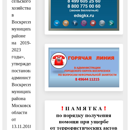
сельского
хозяйства
в
Воскресенском
муниципальном
районе
на 2019-
2023
годы»,
утвержденную
постановлением
администрации
Воскресенского
муниципального
района
Московской
области
от
13.11.2018