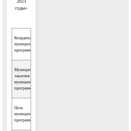
2023
годы»
Координатор
Заместитель руководителя администрации
муниципальной
Воскресенского муниципального района Бара
программы
А.Е.
Муниципальный
Отдел сельского хозяйства и экологии
заказчик
администрации Воскресенского муниципальн
муниципальной
района (далее – отдел СХиЭ)
программы
Цель
Устойчивое развитие сельских территорий,
муниципальной
повышение уровня жизни сельского населени
программы