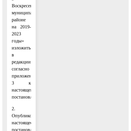
Воскресенском
муниципальном
районе
на 2019-
2023
годы»
изложить
в
редакции
согласно
приложению
3 к
настоящему
постановлению.
2.
Опубликовать
настоящее
постановление