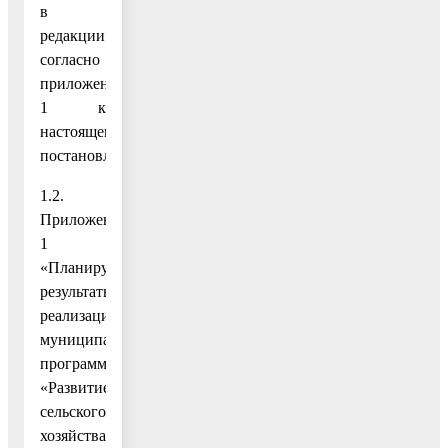
в
редакции
согласно
приложению
1 к
настоящему
постановлению;
1.2.
Приложение
1
«Планируемые
результаты
реализации
муниципальной
программы
«Развитие
сельского
хозяйства