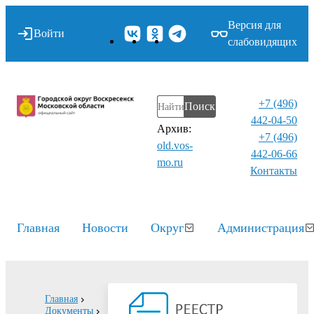
Версия для
Войти
слабовидящих
+7 (496)
Поиск
442-04-50
Архив:
+7 (496)
old.vos-
442-06-66
mo.ru
Контакты⁠
Главная
Новости
Округ
Администрация
Главная
Документы