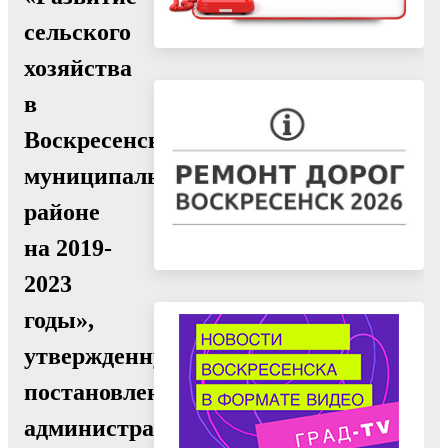
сельского
хозяйства
в
Воскресенском
муниципальном
районе
на 2019-
2023
годы»,
утвержденную
постановлением
администрации