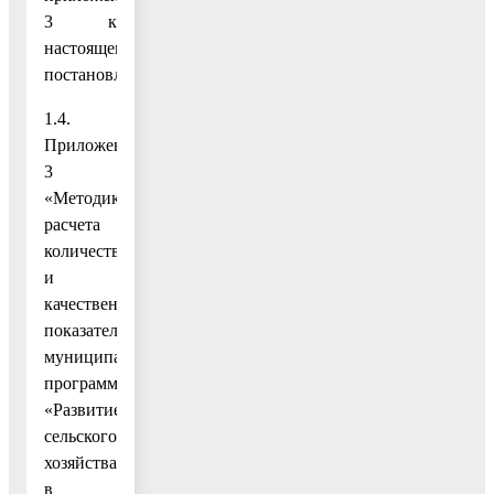
3 к
настоящему
постановлению;
1.4.
Приложение
3
«Методика
расчета
количественных
и
качественных
показателей
муниципальной
программы
«Развитие
сельского
хозяйства
в