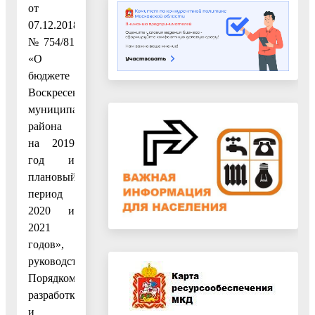
от
07.12.2018
№ 754/81
«О
бюджете
Воскресенского
муниципального
района
на 2019
год и
плановый
период
2020 и
2021
годов»,
руководствуясь
Порядком
разработки
и