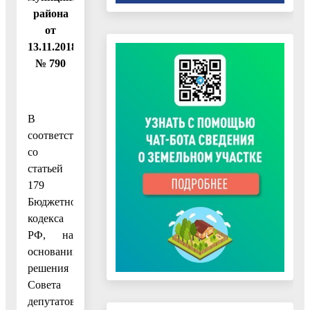
района
от
13.11.2018
№ 790
В
соответствии
со
статьей
179
Бюджетного
кодекса
РФ, на
основании
решения
Совета
депутатов