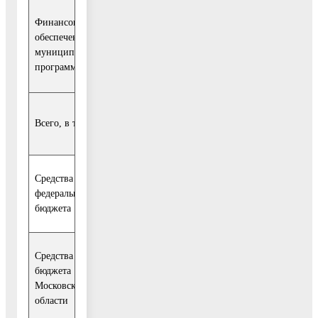
Расходы (тыс. руб.)
Финансовое
обеспечение
муниципальной
программы
Всего
2019
2020
2021
2022
15 458
5 948
4 504
4 504
250
Всего, в т. ч.
014,90
466,90
774,00
774,00
000,00
Средства
федерального
0,00
0,00
0,00
0,00
0,00
бюджета
Средства
бюджета
14
5
4
4
0,00
Московской
930,00
382,00
774,00
774,00
области