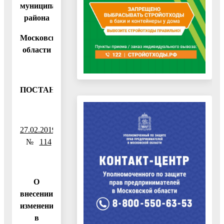
муниципального
района
Московской
области
ПОСТАНОВЛЕНИЕ
27.02.2019
№
114
О
внесении
изменений
в