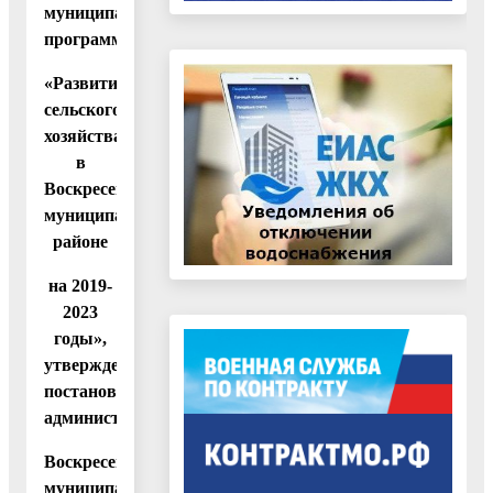
муниципальную
программу
«Развитие
сельского
хозяйства
в
Воскресенском
муниципальном
районе
на 2019-
2023
годы»,
утвержденную
постановлением
администрации
Воскресенского
муниципального