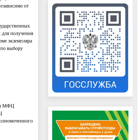
езависимо от
ударственных
 для получения
рме экземпляра
 по выбору
ом МФЦ
Ц
полномоченного