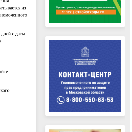
ения
атывается из
лномоченного
 дней с даты
в
айте
ского