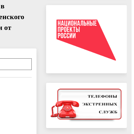
 в
енского
и от