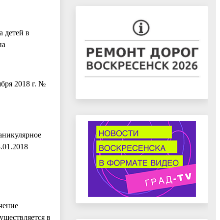
 детей в
на
бря 2018 г. №
аникулярное
.01.2018
чение
уществляется в