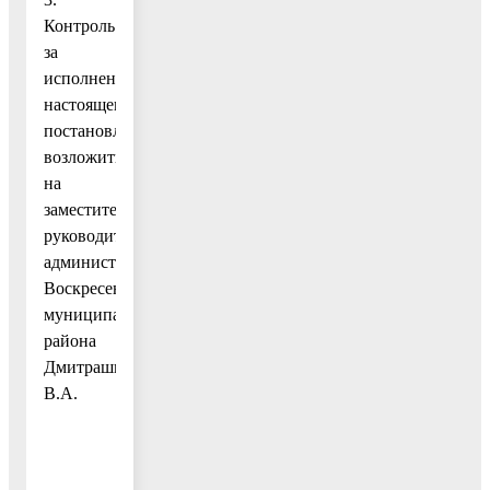
Контроль
за
исполнением
настоящего
постановления
возложить
на
заместителя
руководителя
администрации
Воскресенского
муниципального
района
Дмитрашко
В.А.