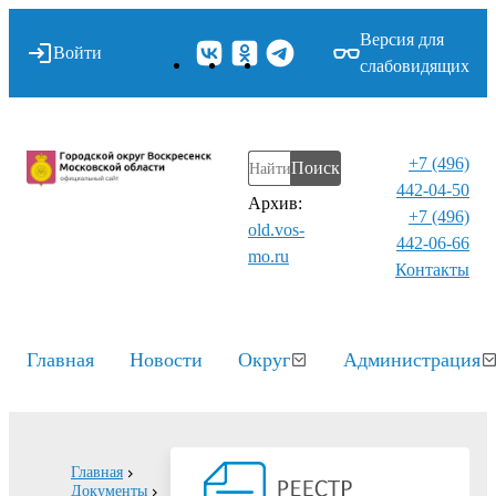
Версия для
Войти
слабовидящих
+7 (496)
Поиск
442-04-50
Архив:
+7 (496)
old.vos-
442-06-66
mo.ru
Контакты⁠
Главная
Новости
Округ
Администрация
Главная
Документы