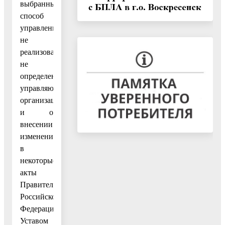
выбранный
способ
управления
не
реализован,
не
определена
управляющая
организация,
и о
внесении
изменений
в
некоторые
акты
Правительства
Российской
Федерации»,
Уставом