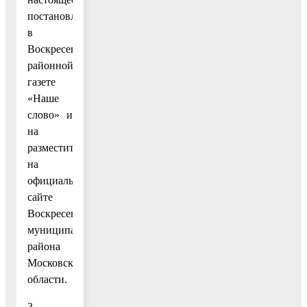
постановление
в
Воскресенской
районной
газете
«Наше
слово» и
на
разместить
на
официальном
сайте
Воскресенского
муниципального
района
Московской
области.
3.