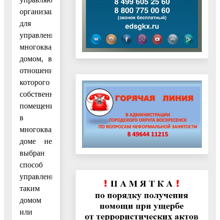
организации
для
управления
многоквартирным
домом, в
отношении
которого
собственниками
помещений
в
многоквартирном
доме не
выбран
способ
управления
таким
домом
или