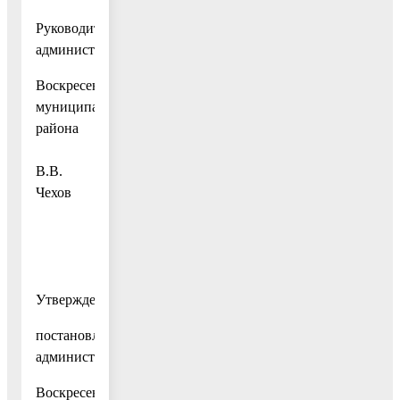
Руководитель
администрации
Воскресенского
муниципального
района
В.В.
Чехов
Утвержден
постановлением
администрации
Воскресенского