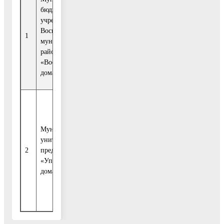
140203, Московская
бюджетное
область, г. Воскресенск
учреждение
ул. Мичурина д. 20
5005066244/
Воскресенского
1
Телефон: 89104379080,
муниципального
1185022007125
Е-
района
mail:
mbuvosdoma@vmr
«Воскресенские
mo.ru
дома»
140209, Московская
область, Воскресенски
район, г. Воскресенск,
Муниципальное
ул. Энгельса, д. 14а
унитарное
5005060605/
2
предприятие
Телефон: 8(49644)5-21
1155005000370
«Управление
90
домами»
Е-mail:
mup24@mup24.ru