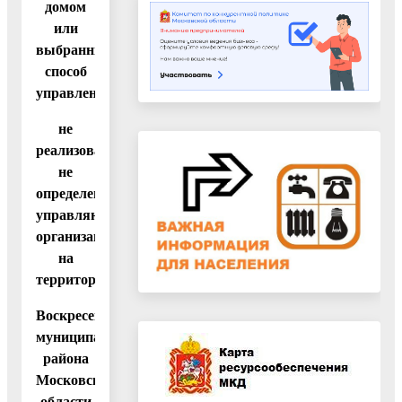
домом
или
выбранный
способ
управления
не
реализован,
не
определена
управляющая
организация
на
территории
Воскресенского
муниципального
района
Московской
области