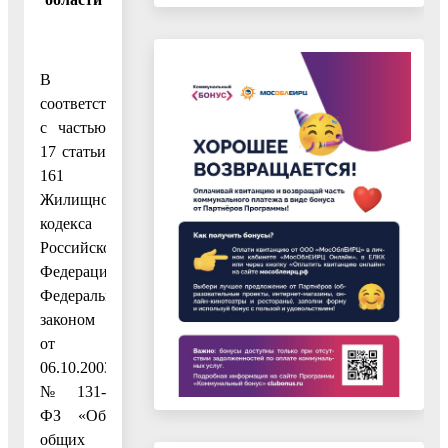
В
соответствии
с частью
17 статьи
161
Жилищного
кодекса
Российской
Федерации,
Федеральным
законом
от
06.10.2003
№ 131-
ФЗ «Об
общих