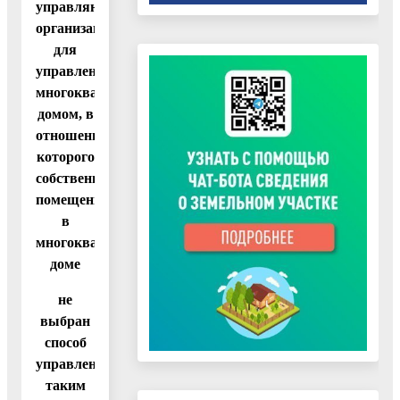
управляющих
организаций
для
управления
многоквартирным
домом, в
отношении
которого
собственниками
помещений
в
многоквартирном
доме
не
выбран
способ
управления
таким