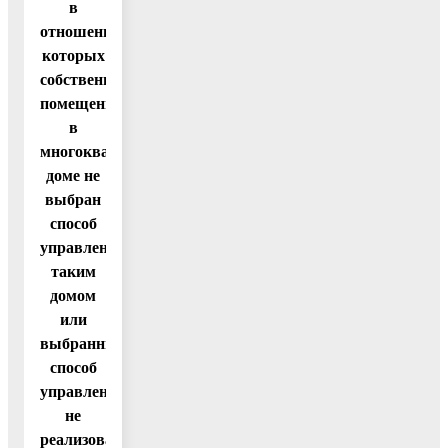
в
отношении
которых
собственниками
помещений
в
многоквартирном
доме не
выбран
способ
управления
таким
домом
или
выбранный
способ
управления
не
реализован,