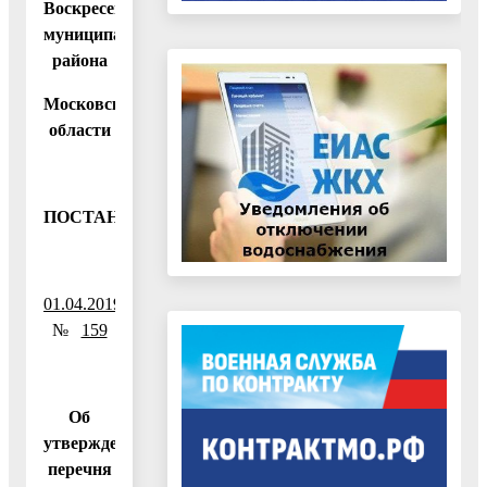
Воскресенского
муниципального
района
Московской
области
ПОСТАНОВЛЕНИЕ
01.04.2019
№
159
Об
утверждении
перечня