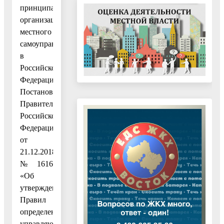
принципах
организации
местного
самоуправления
в
Российской
Федерации»,
Постановлением
Правительства
Российской
Федерации
от
21.12.2018
№ 1616
«Об
утверждении
Правил
определения
управляющей