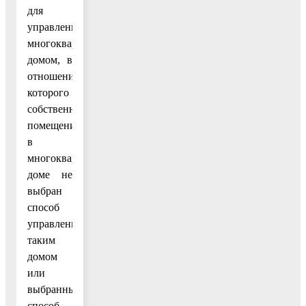
для
управления
многоквартирным
домом, в
отношении
которого
собственниками
помещений
в
многоквартирном
доме не
выбран
способ
управления
таким
домом
или
выбранный
способ