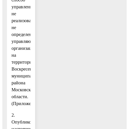
управления
не
реализован,
не
определена
управляющая
организация
на
территории
Воскресенского
муниципального
района
Московской
области.
(Приложение.)
2.
Опубликовать
настоящее