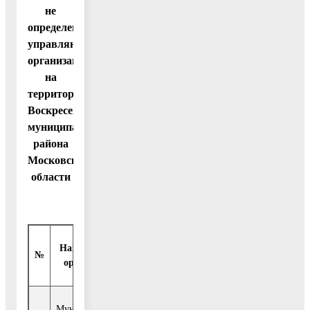
не
определена
управляющая
организация
на
территории
Воскресенского
муниципального
района
Московской
области
Наименование
Адрес, телефон, e-
№
ИНН/ОГРН
организации
mail.
Муниципальное