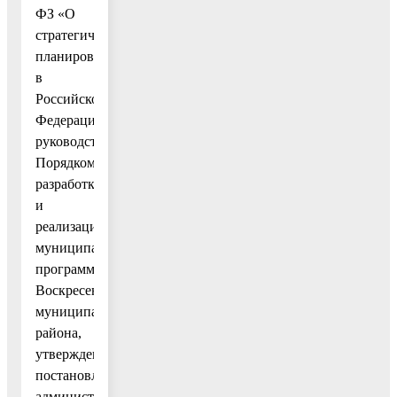
ФЗ «О
стратегическом
планировании
в
Российской
Федерации»,
руководствуясь
Порядком
разработки
и
реализации
муниципальных
программ
Воскресенского
муниципального
района,
утвержденным
постановлением
администрации