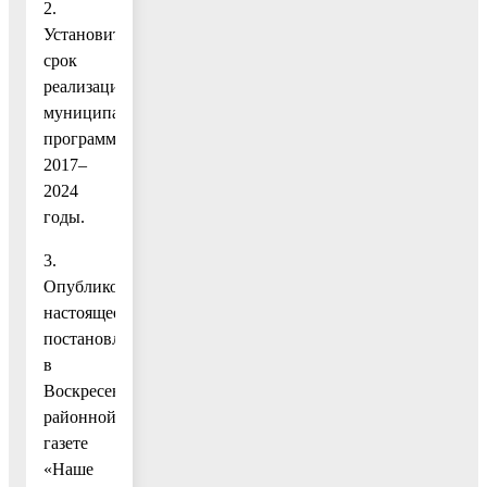
2.
Установить
срок
реализации
муниципальной
программы:
2017–
2024
годы.
3.
Опубликовать
настоящее
постановление
в
Воскресенской
районной
газете
«Наше