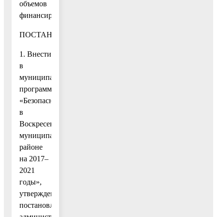
объемов
финансирования
ПОСТАНОВЛЯЮ:
1. Внести
в
муниципальную
программу
«Безопасность
в
Воскресенском
муниципальном
районе
на 2017–
2021
годы»,
утвержденную
постановлением
администрации