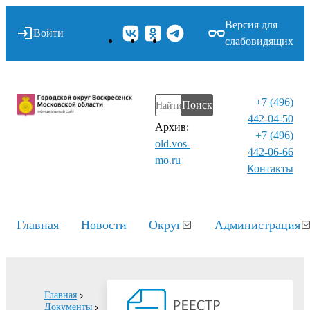
Версия для
Войти
слабовидящих
+7 (496)
Поиск
442-04-50
Архив:
+7 (496)
old.vos-
442-06-66
mo.ru
Контакты⁠
Главная
Новости
Округ
Администрация
Главная
Документы