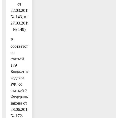
от
22.03.2019
№ 143, от
27.03.2019
№ 149)
В
соответствии
со
статьей
179
Бюджетного
кодекса
РФ, со
статьей 7
Федерального
закона от
28.06.2014
№ 172-