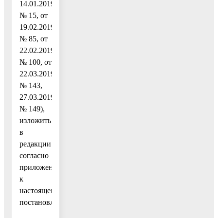
14.01.2019
№ 15, от
19.02.2019
№ 85, от
22.02.2019
№ 100, от
22.03.2019
№ 143,
27.03.2019
№ 149),
изложить
в
редакции
согласно
приложению
к
настоящему
постановлению.