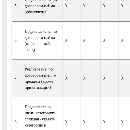
5.
договорам найма
0
0
0
0
(общежитие)
Предоставлены по
договорам найма
6.
0
0
0
0
(маневренный
фонд)
Реализованы по
договорам купли-
7.
0
0
0
0
продажи (кроме
приватизации)
Предоставлены
иным категориям
граждан (указать
8.
0
0
0
0
категорию и