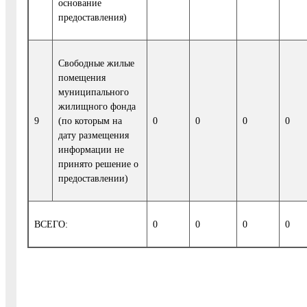
основание
предоставления)
Свободные жилые
помещения
муниципального
жилищного фонда
9
(по которым на
0
0
0
0
дату размещения
информации не
принято решение о
предоставлении)
ВСЕГО:
0
0
0
0