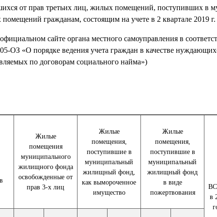
ихся от прав третьих лиц, жилых помещений, поступивших в 
омещений гражданам, состоящим на учете в 2 квартале 2019 г.
фициальном сайте органа местного самоуправления в соответстви
2005-ОЗ «О порядке ведения учета граждан в качестве нуждающи
вляемых по договорам социального найма»)
Жилые
Жилые
Жилые
помещения,
помещения,
помещения
поступившие в
поступившие в
муниципального
муниципальный
муниципальный
жилищного фонда
жилищный фонд,
жилищный фонд
освобожденные от
в
как вымороченное
в виде
ВС
прав 3-х лиц
имущество
пожертвования
в 
г