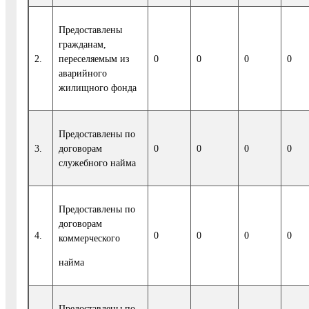
Предоставлены
гражданам,
2.
переселяемым из
0
0
0
0
аварийного
жилищного фонда
Предоставлены по
3.
договорам
0
0
0
0
служебного найма
Предоставлены по
договорам
4.
0
0
0
0
коммерческого
найма
Предоставлены по