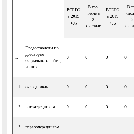
В том
В т
ВСЕГО
ВСЕГО
числе в
числ
в 2019
в 2019
2
2
году
году
квартале
квар
Предоставлены по
договорам
1.
0
0
0
0
социального найма,
из них:
1.1
очередникам
0
0
0
0
1.2
внеочередникам
0
0
0
0
1.3
первоочередникам