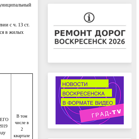
муниципальный
и с ч. 13 ст.
хся в жилых
В том
ЕГО
числе в
2019
2
оду
квартале