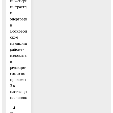
инженерной
инфраструктуры
и
энергоэффективности
в
Воскресен-
ском
муниципальном
районе»
изложить
в
редакции
согласно
приложению
3 к
настоящему
постановлению;
1.4.