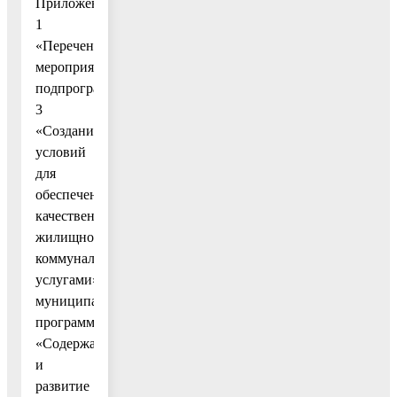
Приложение
1
«Перечень
мероприятий
подпрограммы
3
«Создание
условий
для
обеспечения
качественными
жилищно-
коммунальными
услугами»
муниципальной
программы
«Содержание
и
развитие