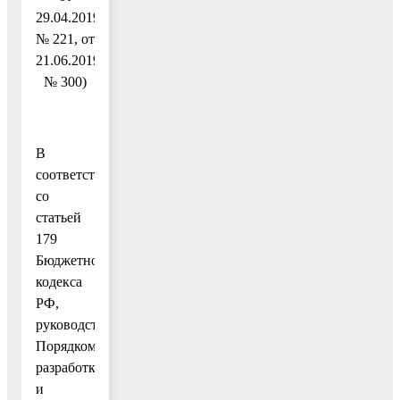
29.04.2019
№ 221, от
21.06.2019
№ 300)
В
соответствии
со
статьей
179
Бюджетного
кодекса
РФ,
руководствуясь
Порядком
разработки
и