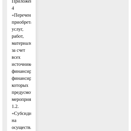
Приложение
4
«Перечень
приобретаемых
услуг,
работ,
материалов
за счет
всех
источников
финансирования,
финансирование
которых
предусмотрено
мероприятием
1.2.
«Субсидии
на
осуществление