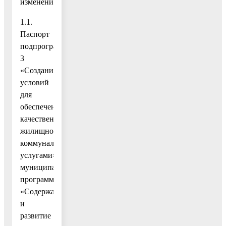
изменения:
1.1.
Паспорт
подпрограммы
3
«Создание
условий
для
обеспечения
качественными
жилищно-
коммунальными
услугами»
муниципальной
программы
«Содержание
и
развитие