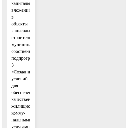
капитальных
вложений
в
объекты
капитального
строительства
муниципальной
собственности
подпрограммы
3
«Создание
условий
для
обеспечения
качественными
жилищно-
комму-
нальными
услугами»