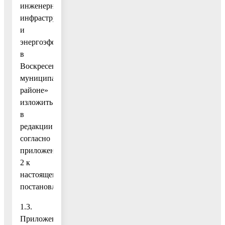
инженерной
инфраструктуры
и
энергоэффективности
в
Воскресенском
муниципальном
районе»
изложить
в
редакции
согласно
приложению
2 к
настоящему
постановлению;
1.3.
Приложение