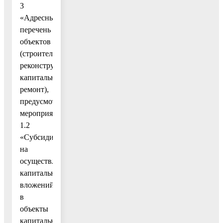
3
«Адресный
перечень
объектов
(строительство,
реконструкция,
капитальный
ремонт),
предусмотренным
мероприятием
1.2
«Субсидии
на
осуществление
капитальных
вложений
в
объекты
капитального