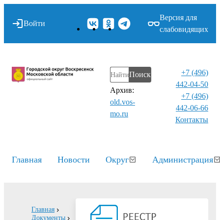
Версия для
Войти
слабовидящих
+7 (496)
Поиск
442-04-50
Архив:
+7 (496)
old.vos-
442-06-66
mo.ru
Контакты⁠
Главная
Новости
Округ
Администрация
Главная
Документы