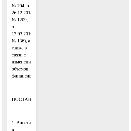
№ 704, от
26.12.2018
№ 1209,
от
13.03.2019
№ 136), а
также в
связи с
изменением
объемов
финансирования
ПОСТАНОВЛЯЮ:
1. Внести
в