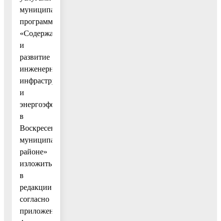
муниципальной
программы
«Содержание
и
развитие
инженерной
инфраструктуры
и
энергоэффективности
в
Воскресенском
муниципальном
районе»
изложить
в
редакции
согласно
приложению