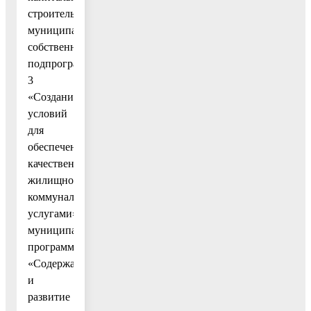
строительства
муниципальной
собственности»
подпрограммы
3
«Создание
условий
для
обеспечения
качествеными
жилищно-
коммунальными
услугами»
муниципальной
программы
«Содержание
и
развитие