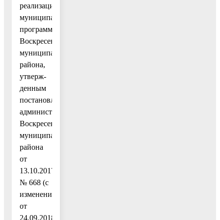
реализации
муниципальных
программ
Воскресенского
муниципального
района,
утверж-
денным
постановлением
администрации
Воскресенского
муниципального
района
от
13.10.2017
№ 668 (с
изменениями
от
24.09.2018