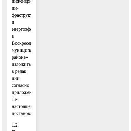
инженерной
ин-
фраструктуры
и
энергоэффективности
в
Воскресенском
муниципальном
районе»
изложить
в редак-
ции
согласно
приложению
1 к
настоящему
постановлению;
1.2.