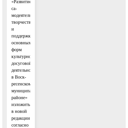
«Развитие
са-
модеятельного
творчества
и
поддержка
основных
форм
культурно–
досуговой
деятельности
в Воск-
ресенском
муниципальном
районе»
изложить
в новой
редакции
согласно