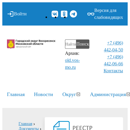
Версия для
Войти
слабовидящих
+7 (496)
Поиск
442-04-50
Архив:
+7 (496)
old.vos-
442-06-66
mo.ru
Контакты⁠
Главная
Новости
Округ
Администрация
Главная
Документы