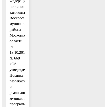
Федерации»,
постановлением
администрации
Воскресенского
муниципального
района
Московской
области
от
13.10.2017
№ 668
«Об
утверждении
Порядка
разработки
и
реализации
муниципальных
программ