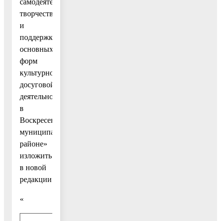
самодеятельного
творчества
и
поддержка
основных
форм
культурно-
досуговой
деятельности
в
Воскресенском
муниципальном
районе»
изложить
в новой
редакции:
«