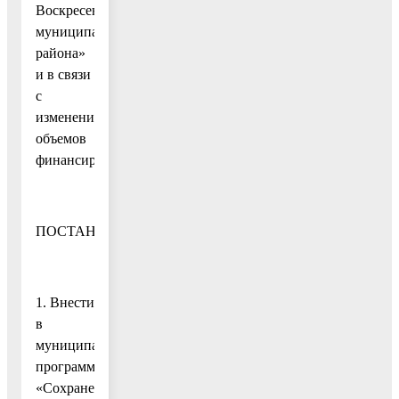
Воскресенского
муниципального
района»
и в связи
с
изменением
объемов
финансирования
ПОСТАНОВЛЯЮ:
1. Внести
в
муниципальную
программу
«Сохранение