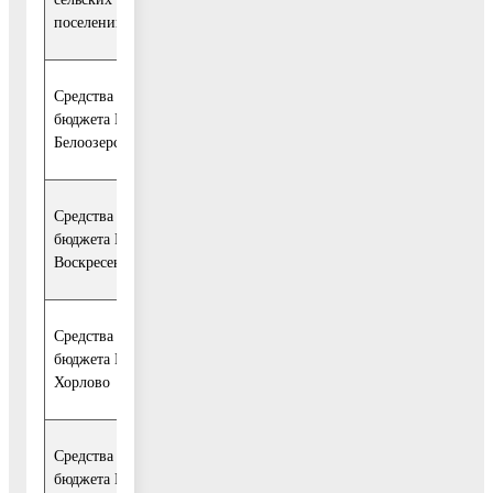
поселений
Средства
194
33
35
40
42
43
бюджета ГП
327,3
219,9
307,4
000,0
400,0
400,
Белоозерский
Средства
593
94
99
113
179
105
бюджета ГП
884,1
702,9
505,9
987,5
842,4
845,
Воскресенск
Средства
145
27
29
31
28
28
бюджета ГП
750,9
312,0
399,0
941,9
549,0
549,
Хорлово
Средства
192
1
81
109
бюджета ГП им.
0,0
0,0
631,2
748,0
000,0
883,2