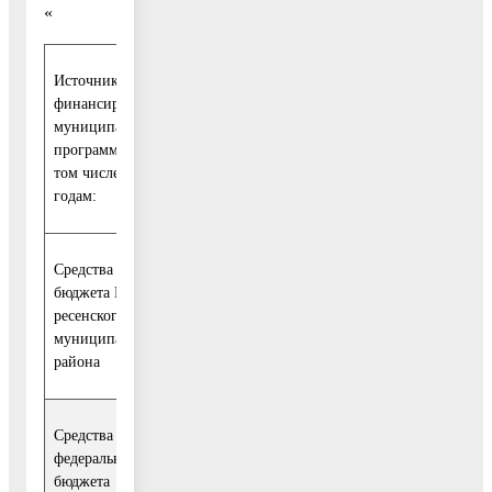
«
Источники
Расходы (тыс. руб.)
финансирования
муниципальной
программы, в
том числе по
Всего:
2017
2018
2019
2020
202
годам:
Средства
бюджета Воск-
619
98
106
160
127
126
ресенского
438,0
937,9
536,2
040,4
573,3
350,
муниципального
района
Средства
1
федерального
492,5
476,0
268,1
0,0
0,0
236,6
бюджета