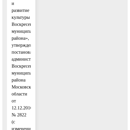
и
развитие
культуры
Воскресенского
муниципального
района»,
утвержденную
постановлением
администрации
Воскресенского
муниципального
района
Московской
области
от
12.12.2016
№ 2822
(с
изменениями