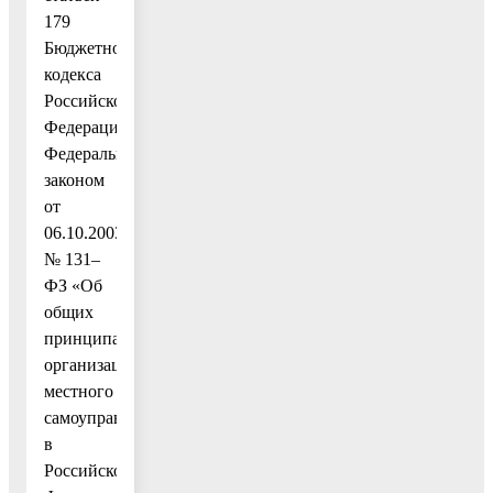
179
Бюджетного
кодекса
Российской
Федерации,
Федеральным
законом
от
06.10.2003
№ 131–
ФЗ «Об
общих
принципах
организации
местного
самоуправления
в
Российской