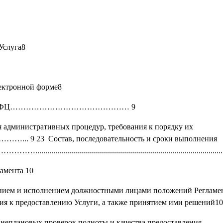
Услуга8
лектронной форме8
 Услуги в МФЦ……………………………………… 9
ия административных процедур, требования к порядку их
Состав, последовательность и сроки выполнения
................................................................................
ламента 10
дением и исполнением должностными лицами положений Регламе
ия к предоставлению Услуги, а также принятием ими решений10
внеплановых проверок полноты и качества предоставления