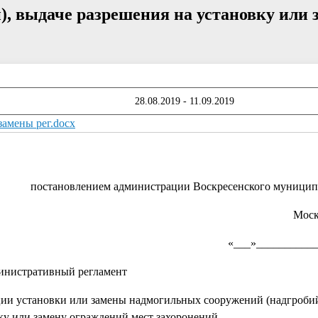
, выдаче разрешения на установку или 
28.08.2019 - 11.09.2019
амены рег.docx
постановлением администрации Воскресенского муницип
Моск
«___»___________
нистративный регламент
ции установки или замены надмогильных сооружений (надгробий
ку или замену ограждений мест захоронений