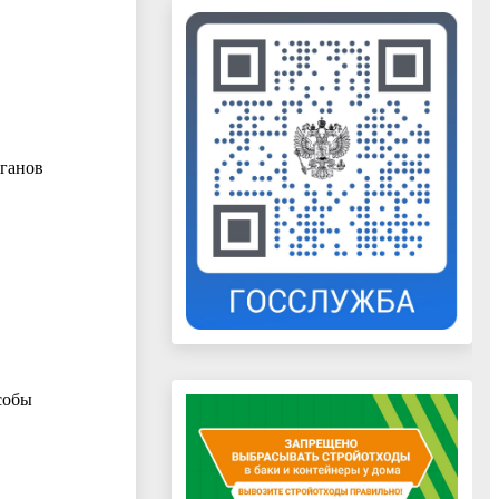
5
рганов
обы