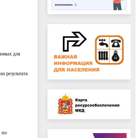
димых для
и результата
 по