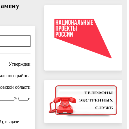
замену
Утвержден
ального района
овской области
______20____г.
), выдаче