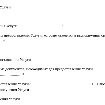
 Услуги
ения Услуги...............................................
я предоставления Услуги, которые находятся в распоряжении о
.....5
доставлении Услуги
еме документов, необходимых для предоставления Услуги
.........................6
тельных для предоставления Услуги7 15. Спос
 получения Услуги
ления Услуги