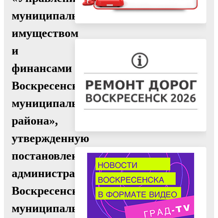
муниципальным
имуществом
и
финансами
Воскресенского
муниципального
района»,
утвержденную
постановлением
администрации
Воскресенского
муниципального