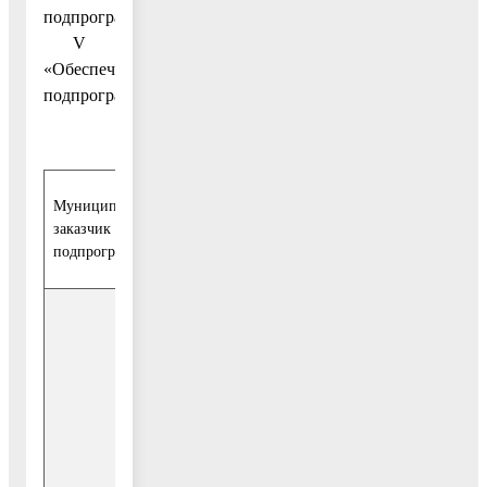
подпрограммы
V
«Обеспечивающая
подпрограмма»
Муниципальный
заказчик
Управление экономики администрации Воскр
подпрограммы
Главный
распорядитель
Источник
бюджетных
финансирования
средств
2018
259
Итого