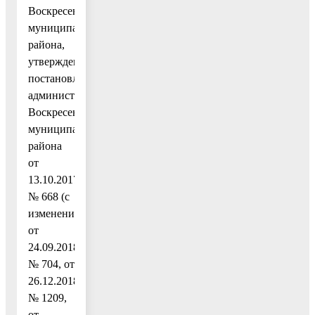
Воскресенского
муниципального
района,
утвержденным
постановлением
администрации
Воскресенского
муниципального
района
от
13.10.2017
№ 668 (с
изменениями
от
24.09.2018
№ 704, от
26.12.2018
№ 1209,
от