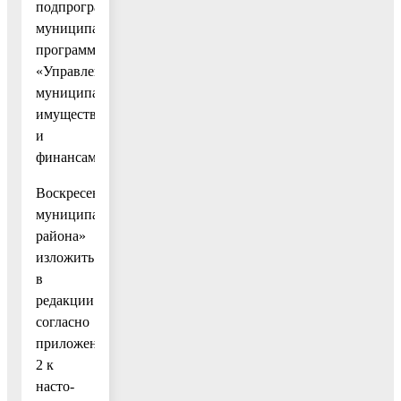
подпрограмма»
муниципальной
программы
«Управление
муниципальным
имуществом
и
финансами
Воскресенского
муниципального
района»
изложить
в
редакции
согласно
приложению
2 к
насто-