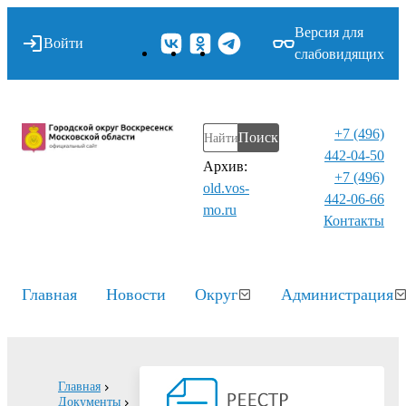
Версия для
Войти
слабовидящих
+7 (496)
Поиск
442-04-50
Архив:
+7 (496)
old.vos-
442-06-66
mo.ru
Контакты⁠
Главная
Новости
Округ
Администрация
Главная
Документы