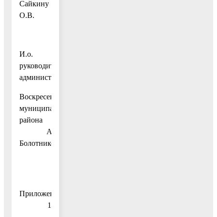
Сайкину
О.В.
И.о.
руководителя
администрации
Воскресенского
муниципального
района
А.В.
Болотников
Приложение
1