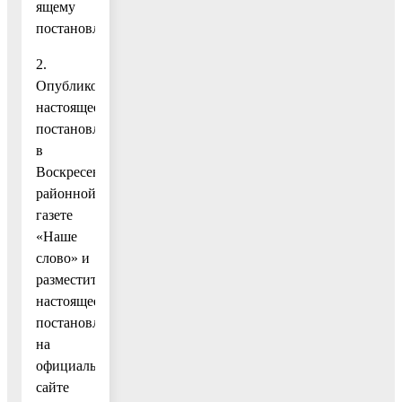
ящему
постановлению.
2.
Опубликовать
настоящее
постановление
в
Воскресенской
районной
газете
«Наше
слово» и
разместить
настоящее
постановление
на
официальном
сайте