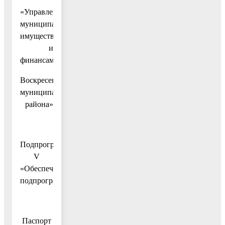
«Управление
муниципальным
имуществом
и
финансами
Воскресенского
муниципального
района»
Подпрограмма
V
«Обеспечивающая
подпрограмма»
Паспорт