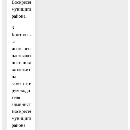
Воскресенского
муниципального
района.
3.
Контроль
за
исполнением
настоящего
постановления
возложить
на
заместителя
руководи-
теля
администрации
Воскресенского
муниципального
района