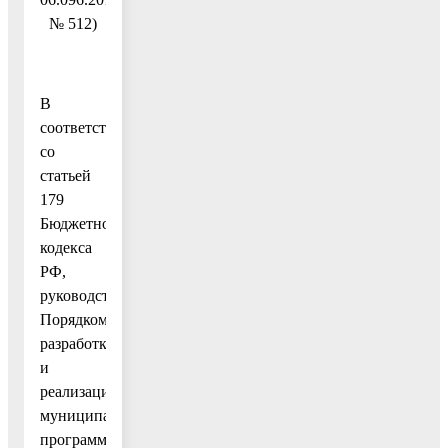
№ 512)
В
соответствии
со
статьей
179
Бюджетного
кодекса
РФ,
руководствуясь
Порядком
разработки
и
реализации
муниципальных
программ