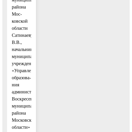
района
Мос-
ковской
области
Сатинаеву
В.В.,
начальнику
муниципального
учреждения
«Управление
образова-
ния
администрации
Воскресенского
муниципального
района
Московской
области»