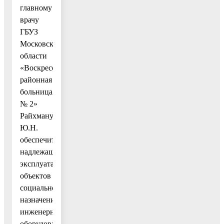
главному
врачу
ГБУЗ
Московской
области
«Воскресенская
районная
больница
№ 2»
Райхману
Ю.Н.
обеспечить
надлежащую
эксплуатацию
объектов
социального
назначения,
инженерного
оборудования