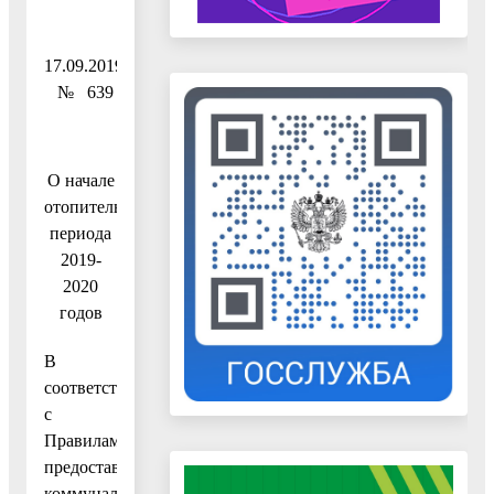
17.09.2019
№ 639
О начале
отопительного
периода
2019-
2020
годов
В
соответствии
с
Правилами
предоставления
коммунальных