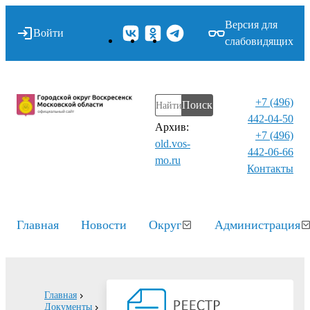
Версия для
Войти
слабовидящих
+7 (496)
Поиск
442-04-50
Архив:
+7 (496)
old.vos-
442-06-66
mo.ru
Контакты⁠
Главная
Новости
Округ
Администрация
Главная
Документы