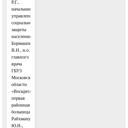
Р.Г.,
начальнику
управления
социальной
защиты
населения
Бормашову
В.Н., и.о.
главного
врача
ГБУЗ
Московской
области
«Воскресенская
первая
районная
больница»
Райхману
Ю.Н.,