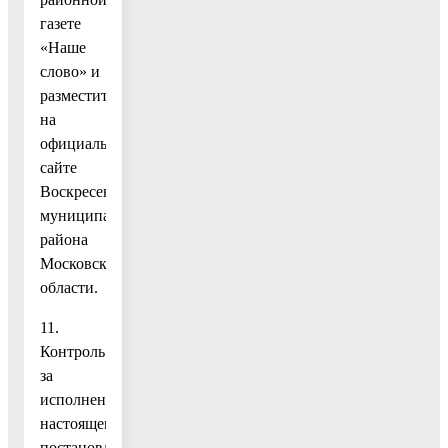
газете
«Наше
слово» и
разместить
на
официальном
сайте
Воскресенского
муниципального
района
Московской
области.
11.
Контроль
за
исполнением
настоящего
постановления