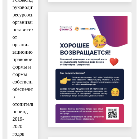
руководителям
ресурсоснабжающих
организаций
независимо
от
органи-
зационно-
правовой
формы и
формы
собственности
обеспечить
в
отопительный
период
2019-
2020
годов