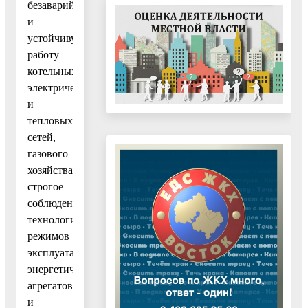
безаварийную
и
устойчивую
работу
котельных,
электрических
и
тепловых
сетей,
газового
хозяйства,
строгое
соблюдение
технологических
режимов
эксплуатации
энергетических
агрегатов
и