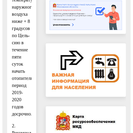
наружного
воздуха
ниже + 8
градусов
по Цель-
сию в
течение
пяти
суток
начать
отопительный
период
2019-
2020
годов
досрочно.
2.
Рекомендовать