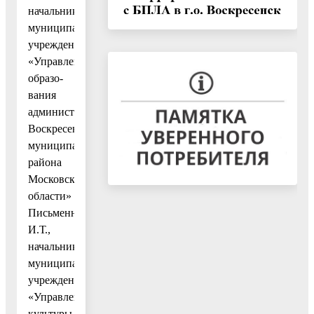
начальнику
муниципального
учреждения
«Управление
образо-
вания
администрации
Воскресенского
муниципального
района
Московской
области»
Письменной
И.Т.,
начальнику
муниципального
учреждения
«Управление
культуры