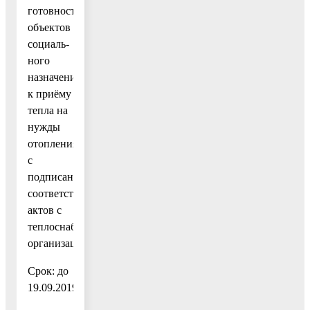
готовность
объектов
социаль-
ного
назначения
к приёму
тепла на
нужды
отопления
с
подписанием
соответствующих
актов с
теплоснабжающими
организациями.
Срок: до
19.09.2019.