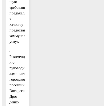
щую
требованиям,
предъявляемым
к
качеству
предоставляемых
коммунальных
услуг.
8.
Рекомендовать
и.о.
руководителя
администрации
городского
поселения
Воскресенск
Дроз-
денко