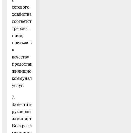
сетевого
хозяйства,
соответствующую
требова-
ниям,
предъявляемым
к
качеству
предоставляемых
жилищно-
коммунальных
услуг.
7.
Заместителю
руководителя
администрации
Воскресенского
муниципального