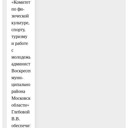
«Комитет
по фи-
зической
культуре,
спорту,
туризму
и работе
с
молодежью
администрации
Воскресенского
муни-
ципального
района
Московской
области»
Глебовой
В.В.
обеспечить