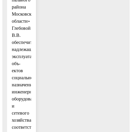
района
Московской
области»
Глебовой
В.В.
обеспечить
надлежащую
эксплуатацию
объ-
ектов
социального
назначения,
инженерного
оборудования
и
сетевого
хозяйства,
соответствую-