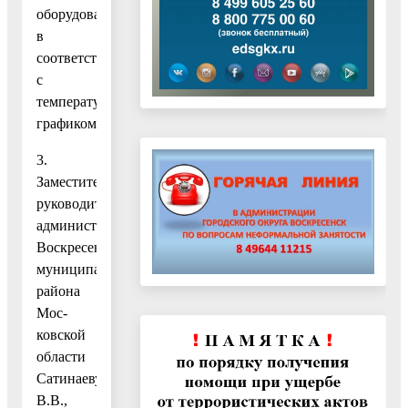
оборудования
в
соответствии
с
температурным
графиком.
3.
Заместителю
руководителя
администрации
Воскресенского
муниципального
района
Мос-
ковской
области
Сатинаеву
В.В.,