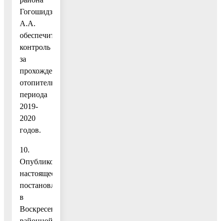
Гогошидзе
А.А.
обеспечить
контроль
за
прохождением
отопительного
периода
2019-
2020
годов.
10.
Опубликовать
настоящее
постановление
в
Воскресенской
районной