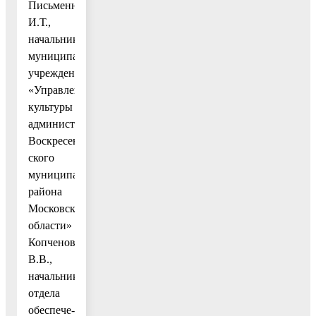
Письменной
И.Т.,
начальнику
муниципального
учреждения
«Управление
культуры
администрации
Воскресен-
ского
муниципального
района
Московской
области»
Копченову
В.В.,
начальнику
отдела
обеспече-