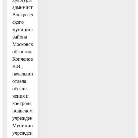
администрации
Воскресен-
ского
муниципального
района
Московской
области»
Копченову
В.В.,
начальнику
отдела
обеспе-
чения и
контроля
подведомственных
учреждений
Муниципального
учреждения