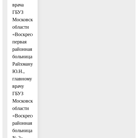
врача
ГБУЗ
Московской
области
«Воскресенская
первая
районная
больница»
Райхману
Ю.Н.,
главному
врачу
ГБУЗ
Московской
области
«Воскресенская
районная
больница
№ 2»