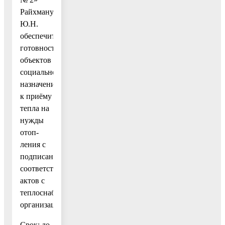
Райхману
Ю.Н.
обеспечить
готовность
объектов
социального
назначения
к приёму
тепла на
нужды
отоп-
ления с
подписанием
соответствующих
актов с
теплоснабжающими
организациями.
Срок: до