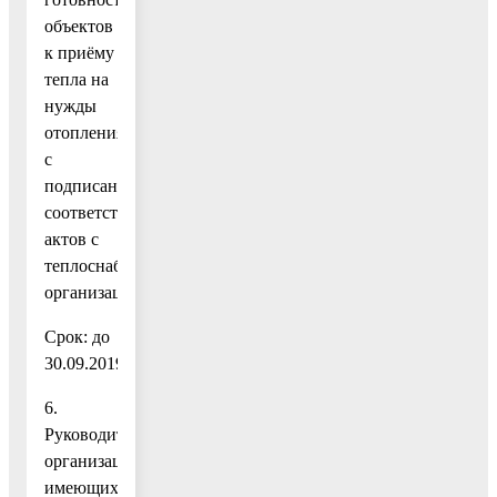
объектов
к приёму
тепла на
нужды
отопления
с
подписанием
соответствующих
актов с
теплоснабжающими
организациями.
Срок: до
30.09.2019.
6.
Руководителям
организаций,
имеющих