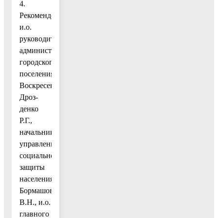
4.
Рекомендовать
и.о.
руководителя
администрации
городского
поселения
Воскресенск
Дроз-
денко
Р.Г.,
начальнику
управления
социальной
защиты
населения
Бормашову
В.Н., и.о.
главного