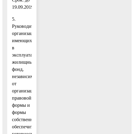
19.09.2019.
5.
Руководителям
организаций,
имеющих
в
эксплуатации
жилищный
фонд,
независимо
от
организационно-
правовой
формы и
формы
собственности,
обеспечить
готовность