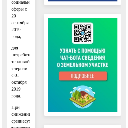
социальной
сферы с
20
сентября
2019
года;
для
потребителей
тепловой
энергии
с 01
октября
2019
года.
При
снижении
среднесуточной
температуры