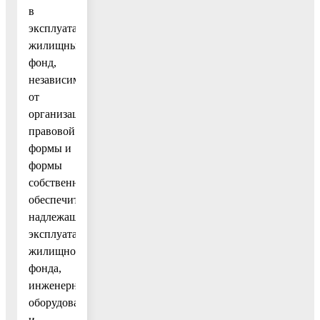
в
эксплуатации
жилищный
фонд,
независимо
от
организационно-
правовой
формы и
формы
собственности
обеспечить
надлежащую
эксплуатацию
жилищного
фонда,
инженерного
оборудования
и