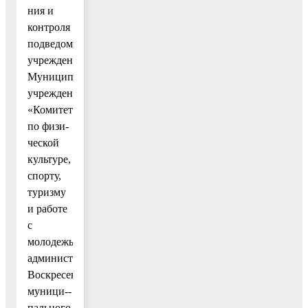
ния и
контроля
подведомственных
учреждений
Муниципального
учреждения
«Комитет
по физи-
ческой
культуре,
спорту,
туризму
и работе
с
молодежью
администрации
Воскресенского
муници--
пального