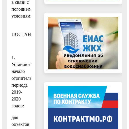
в связи с
погодными
условиями
ПОСТАНОВЛЯЮ:
1.
Установить
начало
отопительного
периода
2019-
2020
годов:
для
объектов