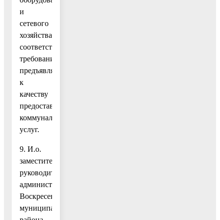
и
сетевого
хозяйства,
соответствующую
требованиям,
предъявляемым
к
качеству
предоставляемых
коммунальных
услуг.
9. И.о.
заместителя
руководителя
администрации
Воскресенского
муниципального
района