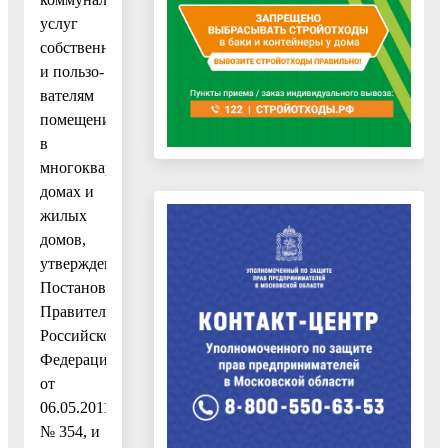
услуг
собственникам
и пользо-
вателям
помещений
в
многоквартирных
домах и
жилых
домов,
утвержденными
Постановлением
Правительства
Российской
Федерации
от
06.05.2011
№ 354, и