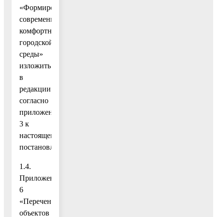
«Формирование
современной
комфортной
городской
среды»
изложить
в
редакции
согласно
приложению
3 к
настоящему
постановлению;
1.4.
Приложение
6
«Перечень
объектов