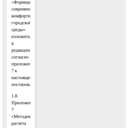
«Формирование
современной
комфортной
городской
среды»
изложить
в
редакции
согласно
приложению
7 к
настоящему
постановлению;
1.8.
Приложение
7
«Методика
расчета