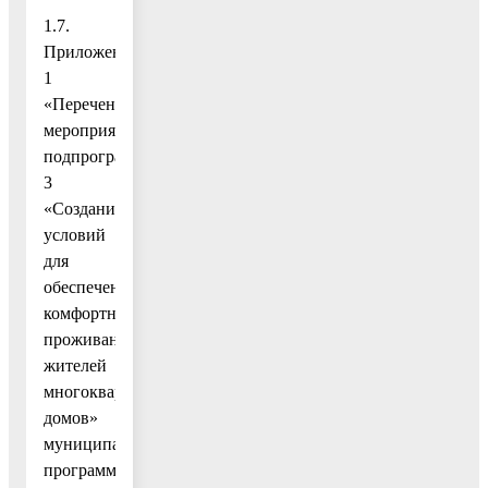
1.7.
Приложение
1
«Перечень
мероприятий
подпрограммы
3
«Создание
условий
для
обеспечения
комфортного
проживания
жителей
многоквартирных
домов»
муниципальной
программы