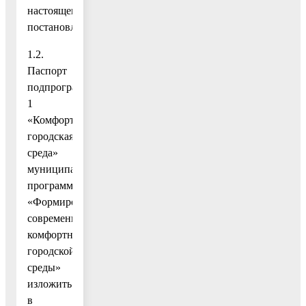
настоящему
постановлению;
1.2.
Паспорт
подпрограммы
1
«Комфортная
городская
среда»
муниципальной
программы
«Формирование
современной
комфортной
городской
среды»
изложить
в