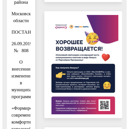
района
Московской
области
ПОСТАНОВЛЕНИЕ
26.09.2019
№ 808
О
внесении
изменений
в
муниципальную
программу
«Формирование
современной
комфортной
городской