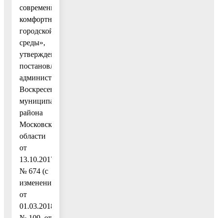
современной
комфортной
городской
среды»,
утвержденную
постановлением
администрации
Воскресенского
муниципального
района
Московской
области
от
13.10.2017
№ 674 (с
изменениями
от
01.03.2018
№ 109, от