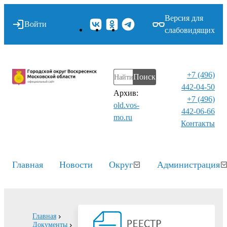
Версия для
Войти
слабовидящих
+7 (496)
Поиск
442-04-50
Архив:
+7 (496)
old.vos-
442-06-66
mo.ru
Контакты⁠
Главная
Новости
Округ
Администрация
Главная
Документы