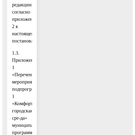
редакции
согласно
приложению
2 к
настоящему
постановлению;
1.3.
Приложение
1
«Перечень
мероприятий
подпрограммы
1
«Комфортная
городская
сре-да»
муниципальной
программы