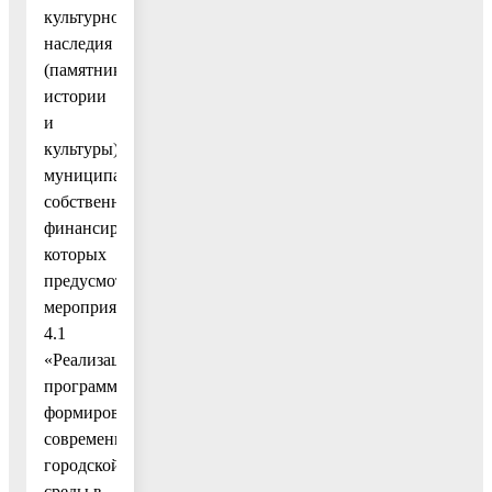
культурного
наследия
(памятников
истории
и
культуры)
муниципальной
собственности,
финансирование
которых
предусмотрено
мероприятием
4.1
«Реализация
программ
формирования
современной
городской
среды в