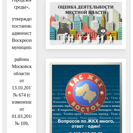
среды»,
утвержденную
постановлением
администрации
Воскресенского
муниципального
района
Московской
области
от
13.10.2017
№ 674 (с
изменениями
от
01.03.2018
№ 109,