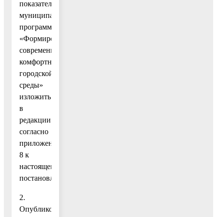
показателей»
муниципальной
программы
«Формирование
современной
комфортной
городской
среды»
изложить
в
редакции
согласно
приложению
8 к
настоящему
постановлению.
2.
Опубликовать