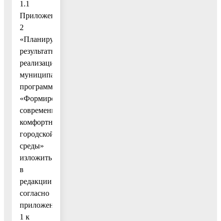
1.1
Приложение
2
«Планируемые
результаты
реализации
муниципальной
программы
«Формирование
современной
комфортной
городской
среды»
изложить
в
редакции
согласно
приложению
1 к