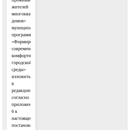
жителей
многоквартирных
домов»
муниципальной
программы
«Формирование
современной
комфортной
городской
среды»
изложить
в
редакции
согласно
приложению
6 к
настоящему
постановлению;