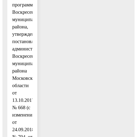
программ
Воскресенского
муниципального
района,
утвержденным
постановлением
администрации
Воскресенского
муниципального
района
Московской
области
от
13.10.2017
№ 668 (с
изменениями
от
24.09.2018
№ 704, от