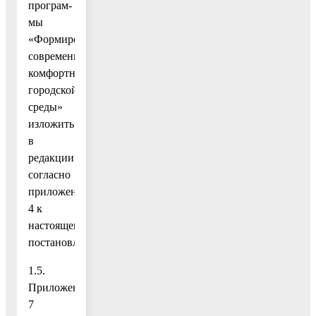
програм-
мы
«Формирование
современной
комфортной
городской
среды»
изложить
в
редакции
согласно
приложению
4 к
настоящему
постановлению;
1.5.
Приложение
7