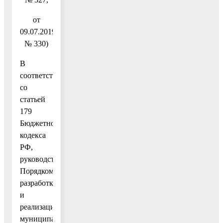
от
09.07.2019
№ 330)
В
соответствии
со
статьей
179
Бюджетного
кодекса
РФ,
руководствуясь
Порядком
разработки
и
реализации
муниципальных