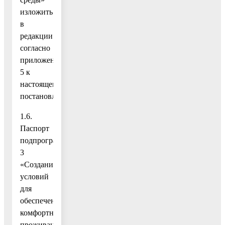
изложить
в
редакции
согласно
приложению
5 к
настоящему
постановлению;
1.6.
Паспорт
подпрограммы
3
«Создание
условий
для
обеспечения
комфортного
проживания