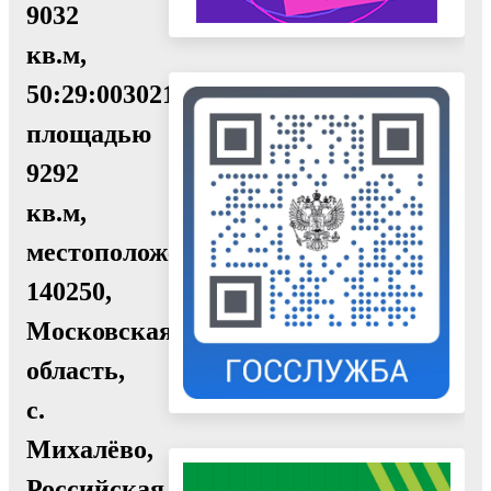
9032
кв.м,
50:29:0030214:2877
площадью
9292
кв.м,
местоположение:
140250,
Московская
область,
с.
Михалёво,
Российская