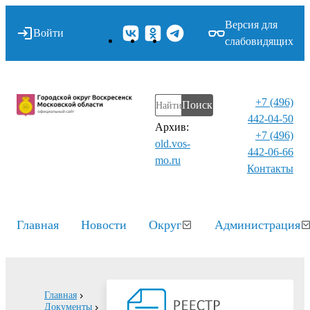
Версия для
Войти
слабовидящих
+7 (496)
Поиск
442-04-50
Архив:
+7 (496)
old.vos-
442-06-66
mo.ru
Контакты⁠
Главная
Новости
Округ
Администрация
Главная
Документы