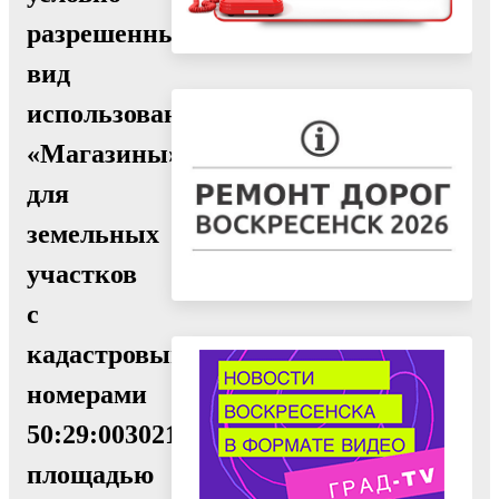
разрешенный
вид
использования
«Магазины»
для
земельных
участков
с
кадастровыми
номерами
50:29:0030214:2876,
площадью