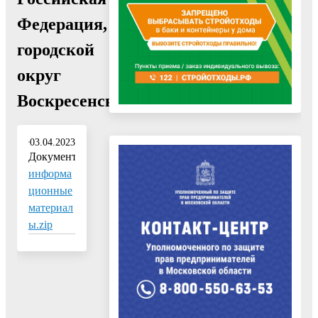
Федерация,
городской
округ
Воскресенск"
03.04.2023
Документ:
информа
ционные
материал
ы.zip