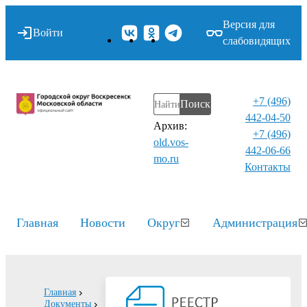
Версия для
Войти
слабовидящих
+7 (496)
Поиск
442-04-50
Архив:
+7 (496)
old.vos-
442-06-66
mo.ru
Контакты⁠
Главная
Новости
Округ
Администрация
Главная
Документы