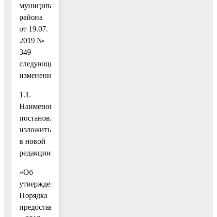
муниципального
района
от 19.07.
2019 №
349
следующие
изменения:
1.1.
Наименование
постановления
изложить
в новой
редакции:
«Об
утверждении
Порядка
предоставления