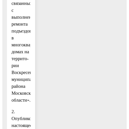
связанных
с
выполнением
ремонта
подъездов
в
многоквартирных
домах на
террито-
рии
Воскресенского
муниципального
района
Московской
области».
2.
Опубликовать
настоящее