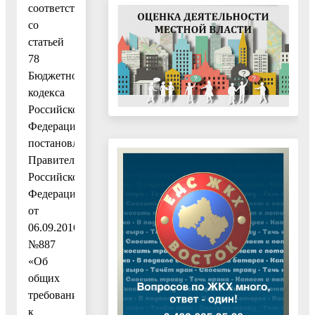
соответствии
со
статьей
78
Бюджетного
кодекса
Российской
Федерации,
постановлением
Правительства
Российской
Федерации
от
06.09.2016
№887
«Об
общих
требованиях
к