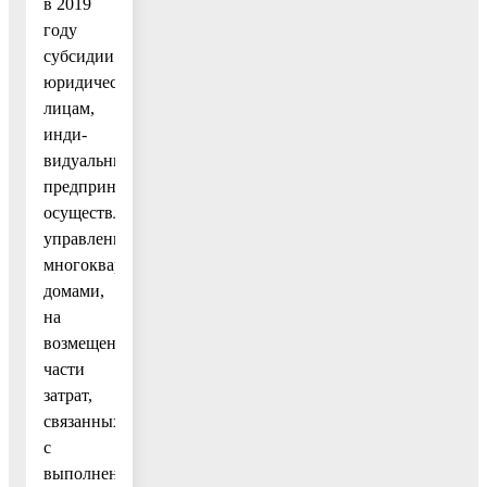
в 2019
году
субсидии
юридическим
лицам,
инди-
видуальным
предпринимателям,
осуществляющим
управление
многоквартирными
домами,
на
возмещение
части
затрат,
связанных
с
выполнением