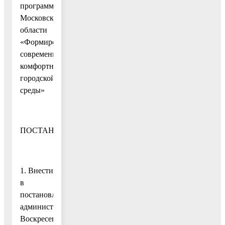
программы
Московской
области
«Формирование
современной
комфортной
городской
среды»
ПОСТАНОВЛЯЮ:
1. Внести
в
постановление
администрации
Воскресенского