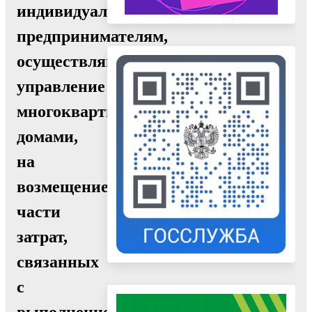
индивидуальным
предпринимателям,
осуществляющим
управление
многоквартирными
домами,
на
возмещение
части
затрат,
связанных
с
выполнением