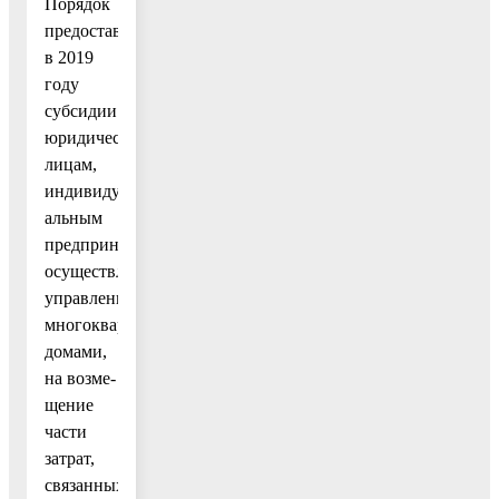
Порядок
предоставления
в 2019
году
субсидии
юридическим
лицам,
индивиду-
альным
предпринимателям,
осуществляющим
управление
многоквартирными
домами,
на возме-
щение
части
затрат,
связанных