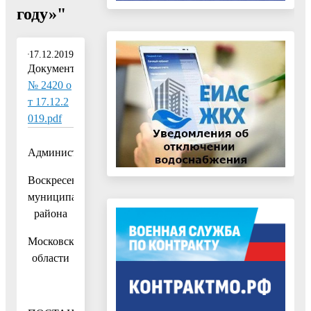
году»"
17.12.2019
Документ:
№ 2420 о
т 17.12.2
019.pdf
Администрация
Воскресенского
муниципального
района
Московской
области