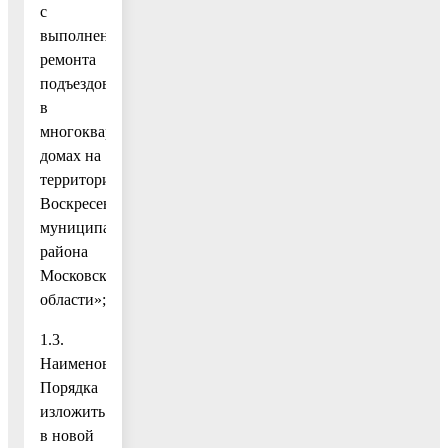
с
выполнением
ремонта
подъездов
в
многоквартирных
домах на
территории
Воскресенского
муниципального
района
Московской
области»;
1.3.
Наименование
Порядка
изложить
в новой