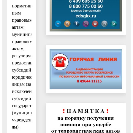
норматив-
ным
правовым
актам,
муниципальным
правовым
актам,
регулирующим
предоставление
субсидий
юридическим
лицам (за
исключением
субсидий
государственным
(муниципальным)
учреждени-
ям),