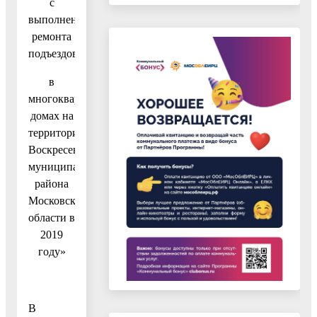
с
выполнением
ремонта
подъездов
в
многоквартирных
домах на
территории
Воскресенского
муниципального
района
Московской
области в
2019
году»
В