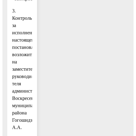
3.
Контроль
за
исполнением
настоящего
постановления
возложить
на
заместителя
руководи-
теля
администрации
Воскресенского
муниципального
района
Гогошидзе
А.А.