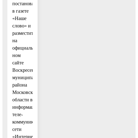
постановление
в газете
«Наше
слово» и
разместить
на
официаль-
ном
сайте
Воскресенского
муниципального
района
Московской
области в
информационно-
теле-
коммуникационной
сети
«Интернет».