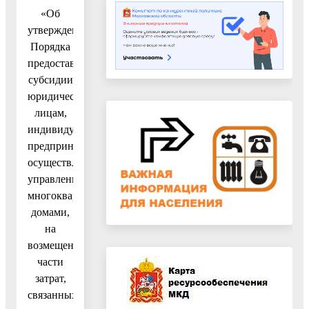
«Об
утверждении
Порядка
предоставления
субсидии
юридическим
лицам,
индивидуальным
предпринимателям,
осуществляющим
управление
многоквартирными
домами,
на
возмещение
части
затрат,
связанных