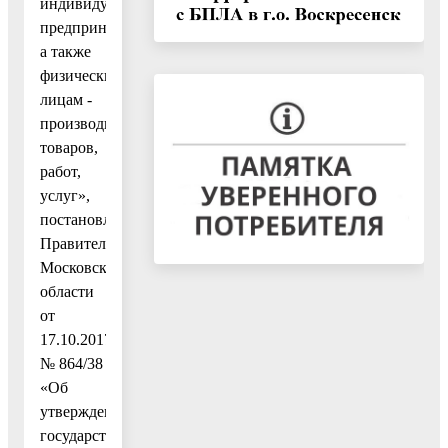
индивидуальным
предпринимателям,
а также
физическим
лицам -
производителям
товаров,
работ,
услуг»,
постановлением
Правительства
Московской
области
от
17.10.2017
№ 864/38
«Об
утверждении
государственной