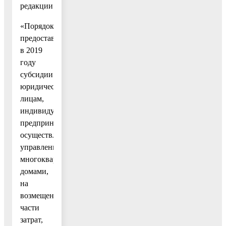
редакции:
«Порядок
предоставления
в 2019
году
субсидии
юридическим
лицам,
индивидуальным
предпринимателям,
осуществляющим
управление
многоквартирными
домами,
на
возмещение
части
затрат,