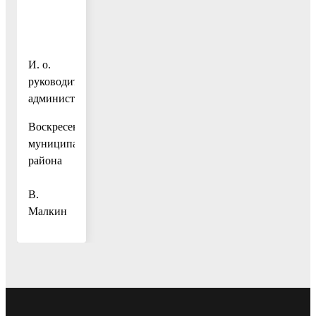
И. о.
руководителя
администрации
Воскресенского
муниципального
района
А.
В.
Малкин