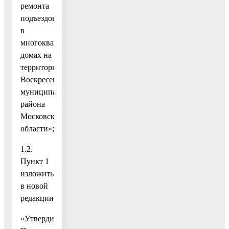
ремонта
подъездов
в
многоквартирных
домах на
территории
Воскресенского
муниципального
района
Московской
области»;
1.2.
Пункт 1
изложить
в новой
редакции:
«Утвердить