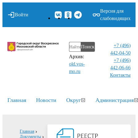
Версия для
Войти
слабовидящих
+7 (496)
Поиск
442-04-50
Архив:
+7 (496)
old.vos-
442-06-66
mo.ru
Контакты⁠
Главная
Новости
Округ
Администрация
Главная
Документы