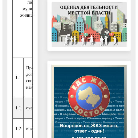
помещений
муниципального
жилищного фонда:
В том
В то
ВСЕГО
ВСЕГО
числе в
числе
в 2019
в 2019
4
4
году
году
квартале
кварта
Предоставлены по
договорам
1.
0
0
0
0
социального
найма, из них:
1.1
очередникам
0
0
0
0
1.2
внеочередникам
0
0
0
0