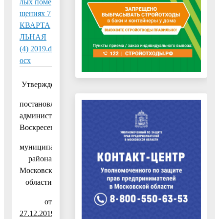
лых поме
щениях 7
КВАРТА
ЛЬНАЯ
(4) 2019.d
ocx
Утвержден:
постановлением
администрации
Воскресенского
муниципального
района
Московской
области
от
27.12.2019