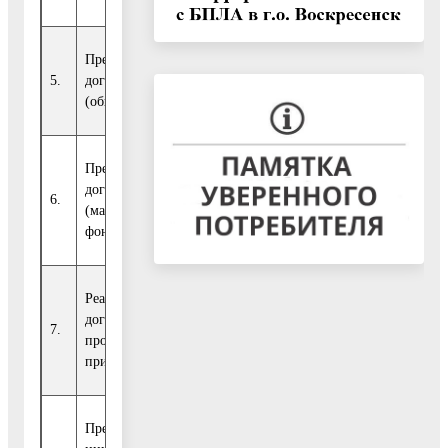
Предоставлены по
5.
договорам найма
0
0
0
0
(общежитие)
Предоставлены по
договорам найма
6.
0
0
0
0
(маневренный
фонд)
Реализованы по
договорам купли-
7.
0
0
0
0
продажи (кроме
приватизации)
Предоставлены