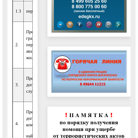
1.3
первоочередникам
Предоставлены
гражданам,
2.
переселяемым из
0
0
0
0
аварийного
жилищного фонда
Предоставлены по
3.
договорам
0
0
0
0
служебного найма
Предоставлены по
договорам
4.
0
0
0
0
коммерческого
найма