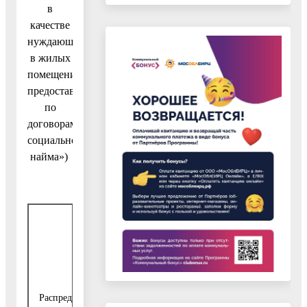
в
качестве
нуждающихся
в жилых
помещениях,
предоставляемых
по
договорам
социального
найма»)
Жилые
Жилые
помещения
помещения
приобретенные за
переданные
счет средств
от инвесторов
Распределение жилых
местного бюджета