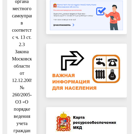
органа
местного
самоуправления
в
соответствии
с ч. 13 ст.
2.3
Закона
Московской
области
от
12.12.2005
№
260/2005-
ОЗ «О
порядке
ведения
учета
граждан