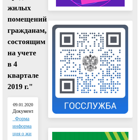
жилых
помещений
гражданам,
состоящим
на учете
в 4
квартале
2019 г."
09.01.2020
Документ:
_Форма
информа
ция о жи