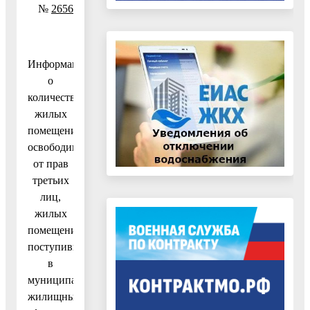
№
2656
Информация
о
количестве
жилых
помещений,
освободившихся
от прав
третьих
лиц,
жилых
помещений,
поступивших
в
муниципальный
жилищный