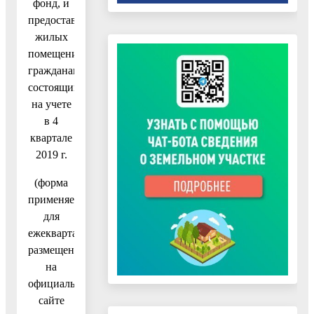
фонд, и
предоставлении
жилых
помещений
гражданам,
состоящим
на учете
в 4
квартале
2019 г.
(форма
применяется
для
ежеквартального
размещения
на
официальном
сайте