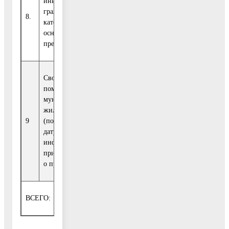
иным категориям
граждан (указать
8.
0
0
0
0
категорию и
основание
предоставления)
Свободные жилые
помещения
муниципального
жилищного фонда
9
(по которым на
0
0
0
0
дату размещения
информации не
принято решение
о предоставлении)
ВСЕГО:
0
0
0
0