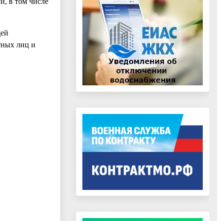
, в том числе
щей
тных лиц и