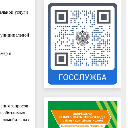
альной услуги
Муниципальной
змер и
ения запросов
 необходимых
 маломобильных