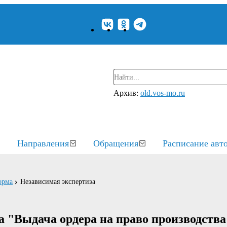
Архив:
old.vos-mo.ru
Направления
Обращения
Расписание авт
орма
Независимая экспертиза
а "Выдача ордера на право производств