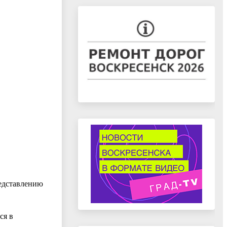
едставлению
ся в