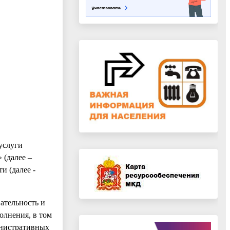
услуги
 (далее –
и (далее -
ательность и
олнения, в том
инистративных