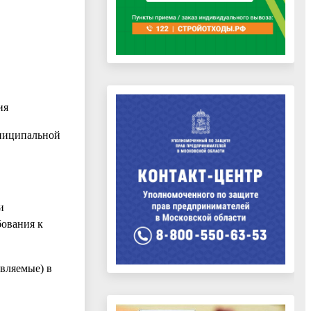
ия
ниципальной
и
ования к
вляемые) в