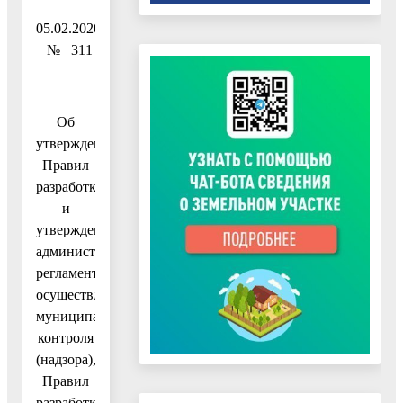
05.02.2020
№ 311
Об
утверждении
Правил
разработки
и
утверждения
административных
регламентов
осуществления
муниципального
контроля
(надзора),
Правил
разработки