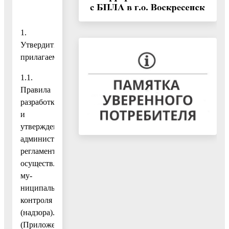
1.
Утвердить
прилагаемые:
1.1.
Правила
разработки
и
утверждения
административных
регламентов
осуществления
му-
ниципального
контроля
(надзора).
(Приложение