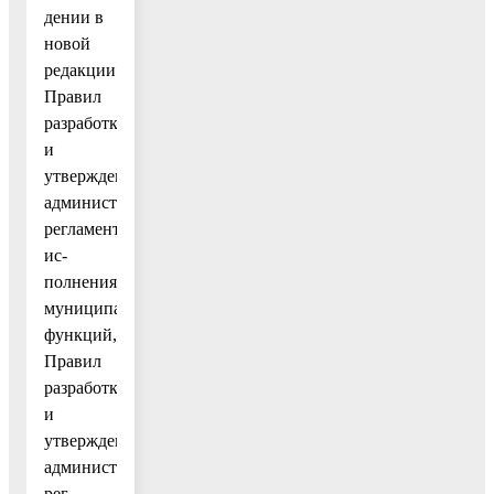
дении в
новой
редакции
Правил
разработки
и
утверждения
административных
регламентов
ис-
полнения
муниципальных
функций,
Правил
разработки
и
утверждения
административных
рег-