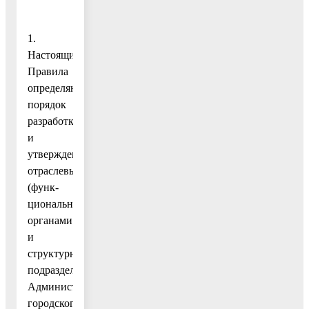
1.
Настоящие
Правила
определяют
порядок
разработки
и
утверждения
отраслевыми
(функ-
циональными)
органами
и
структурными
подразделениями
Администрации
городского