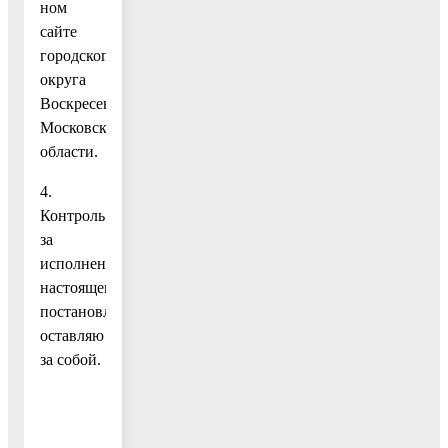
ном
сайте
городского
округа
Воскресенск
Московской
области.
4.
Контроль
за
исполнением
настоящего
постановления
оставляю
за собой.