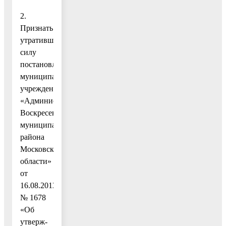
2.
Признать
утратившим
силу
постановление
муниципального
учреждения
«Администрация
Воскресенского
муниципального
района
Московской
области»
от
16.08.2013
№ 1678
«Об
утверж-