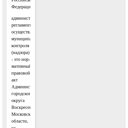
Федерации.
административный
регламент
осуществления
муниципального
контроля
(надзора)
- это нор-
мативный
правовой
акт
Администрации
городского
округа
Воскресенск
Московской
области,
ус-