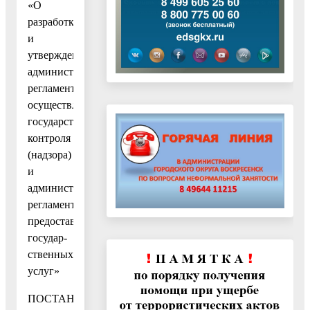
«О
разработке
и
утверждении
административных
регламентов
осуществления
государственного
контроля
(надзора)
и
административных
регламентов
предоставления
государ-
ственных
услуг»
ПОСТАНОВЛЯЮ: