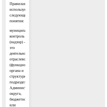
Правилах
используются
следующие
понятия:
муниципальный
контроль
(надзор) -
это
деятельность
отраслевого
(функционального)
органа и
структурного
подразделения
Администрации
округа,
бюджетного
или