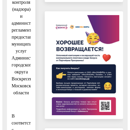
контроля
(надзора)
и
административных
регламентов
предоставления
муниципальных
услуг
Администрации
городского
округа
Воскресенск
Московской
области
В
соответствии
с