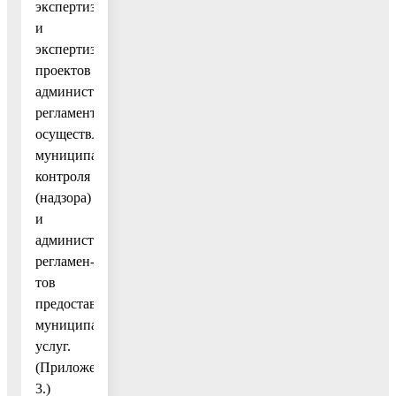
экспертизы
и
экспертизы
проектов
административных
регламентов
осуществления
муниципального
контроля
(надзора)
и
административных
регламен-
тов
предоставления
муниципальных
услуг.
(Приложение
3.)