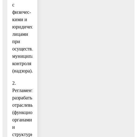
с
физичес-
кими и
юридическими
лицами
при
осуществлении
муниципального
контроля
(надзора).
2.
Регламенты
разрабатываются
отраслевыми
(функциональными)
органами
и
структурными