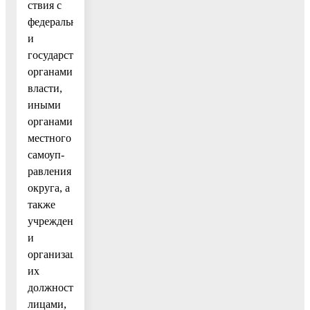
ствия с
федеральными
и
государственными
органами
власти,
иными
органами
местного
самоуп-
равления
округа, а
также
учреждениями
и
организациями,
их
должностными
лицами,