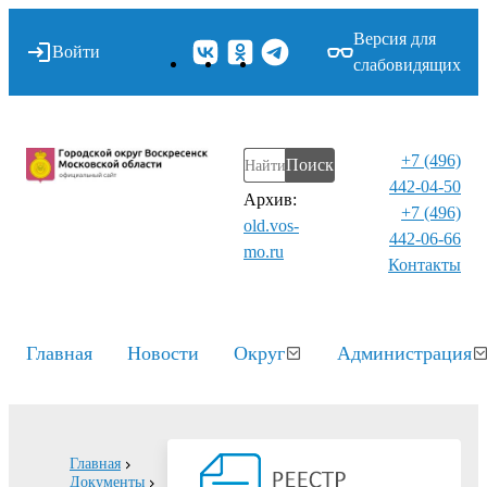
Версия для
Войти
слабовидящих
+7 (496)
Поиск
442-04-50
Архив:
+7 (496)
old.vos-
442-06-66
mo.ru
Контакты⁠
Главная
Новости
Округ
Администрация
Главная
Документы