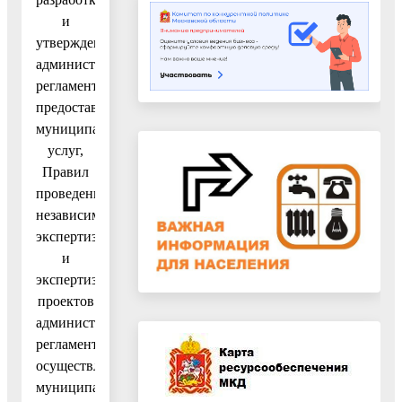
и
утверждения
административных
регламентов
предоставления
муниципальных
услуг,
Правил
проведения
независимой
экспертизы
и
экспертизы
проектов
административных
регламентов
осуществления
муниципального