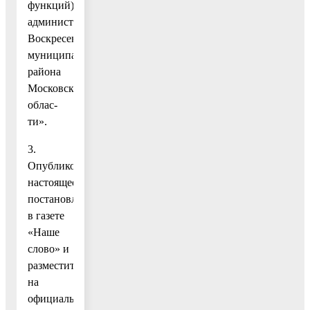
функций)
администрации
Воскресенского
муниципального
района
Московской
облас-
ти».
3.
Опубликовать
настоящее
постановление
в газете
«Наше
слово» и
разместить
на
официаль-