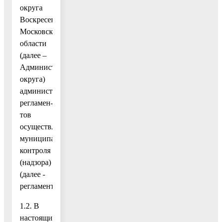
округа
Воскресенск
Московской
области
(далее –
Администрация
округа)
административных
регламен-
тов
осуществления
муниципального
контроля
(надзора)
(далее -
регламенты).
1.2. В
настоящих