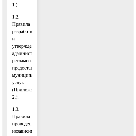
1.);
1.2.
Правила
разработки
и
утверждения
административных
регламентов
предоставления
муниципальных
услуг.
(Приложение
2.);
1.3.
Правила
проведения
независимой