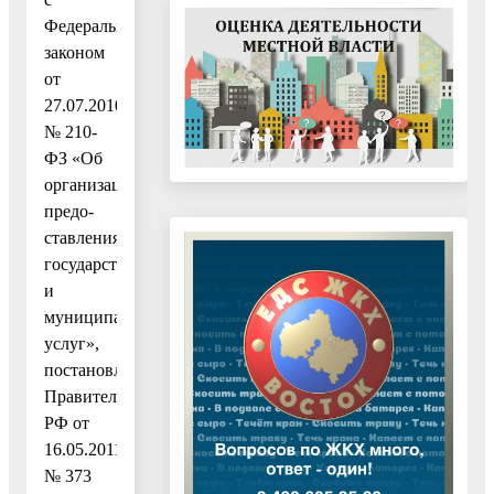
Федеральным
законом
от
27.07.2010
№ 210-
ФЗ «Об
организации
предо-
ставления
государственных
и
муниципальных
услуг»,
постановлением
Правительства
РФ от
16.05.2011
№ 373