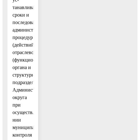
танавливающий
сроки и
последовательность
административных
процедур
(действий)
отраслевого
(функционального)
органа и
структурного
подразделения
Администрации
округа
при
осуществле-
нии
муниципального
контроля