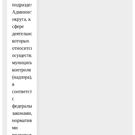
подразделениями
Администрации
округа, к
сфере
деятельности
которых
относится
осуществлении
муниципального
контроля
(надзора),
в
соответствии
с
федеральными
законами,
нормативны-
ми
правовыми