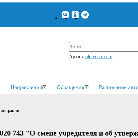
Архив:
old.vos-mo.ru
Направления
Обращения
Расписание авт
нистрации
020 743 "О смене учредителя и об утвер