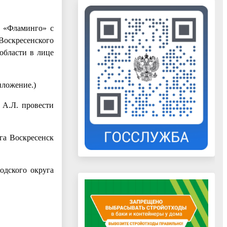
в «Фламинго» с
оскресенского
области в лице
иложение.)
 А.Л. провести
га Воскресенск
одского округа