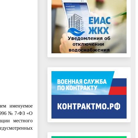
шем именуемое
1996 № 7-ФЗ «О
ации местного
редусмотренных