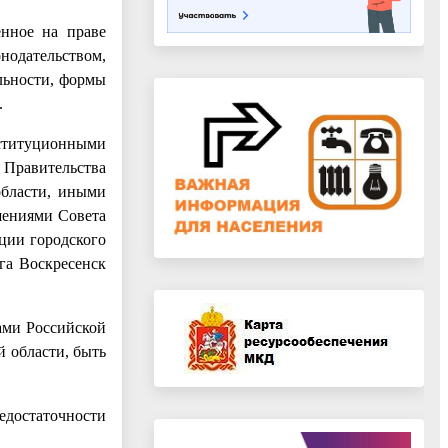
енное на праве
нодательством,
льности, формы
.
ституционными
Правительства
области, иными
шениями Совета
ции городского
га Воскресенск
ами Российской
 области, быть
едостаточности