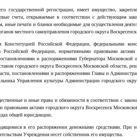
го государственной регистрации, имеет имущество, закрепл
евые счета, открываемые в соответствии с действующим зако
, иные печати и бланки необходимые для осуществления деяте
анов местного самоуправления городского округа Воскресенск
тся Конституцией Российской Федерации, федеральными кон
та Российской Федерации, нормативными правовыми актами 
постановлениями и распоряжениями Губернатора Московской 
тавом городского округа Воскресенск Московской области, ре
ласти, постановлениями и распоряжениями Главы и Администра
альника Управления культуры Администрации городского окру
ественные и иные права и обязанности в соответствии с закон
 правовыми актами городского округа Воскресенск Московской
судах общей юрисдикции.
ходящимися в его распоряжении денежными средствами. При н
ательствам Учреждения несет собственник его имущества.