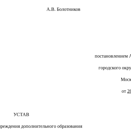
сенск А.В. Болотников
постановлением 
городского окр
Моск
от
2
УСТАВ
реждения дополнительного образования