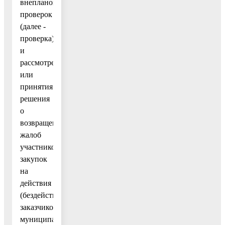
внеплановых
проверок
(далее -
проверка),
и
рассмотрения
или
принятия
решения
о
возвращении
жалоб
участников
закупок
на
действия
(бездействие)
заказчиков,
муниципальных