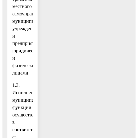
местного
самоуправления,
муниципальными
учреждениями
и
предприятиями,
юридическими
и
физическими
лицами.
1.3.
Исполнение
муниципальной
функции
осуществляется
в
соответствии
с: