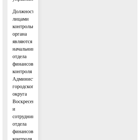
Должностными
лицами
контрольного
органа
являются
начальник
отдела
финансового
контроля
Администрации
городского
округа
Воскресенск
и
сотрудники
отдела
финансового
контроля