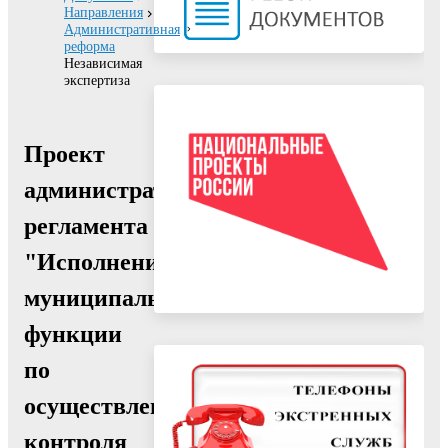
Направления
Административная
реформа
Независимая
экспертиза
Проект
административного
регламента
"Исполнение
муниципальной
функции
по
осуществлению
контроля