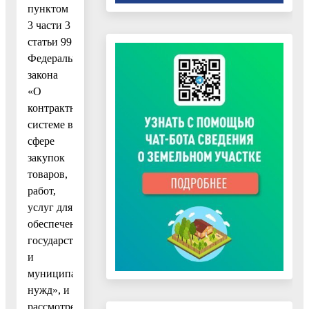
пунктом
3 части 3
статьи 99
Федерального
закона
«О
контрактной
системе в
сфере
закупок
товаров,
работ,
услуг для
обеспечения
государственных
и
муниципальных
нужд», и
рассмотрению