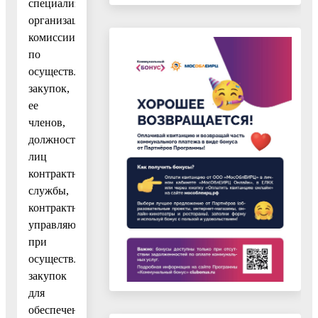
специализированных
организаций,
комиссии
по
осуществлению
закупок,
ее
членов,
должностных
лиц
контрактной
службы,
контрактного
управляющего
при
осуществлении
закупок
для
обеспечения