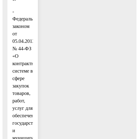
-
Федеральным
законом
от
05.04.2013
№ 44-ФЗ
«О
контрактной
системе в
сфере
закупок
товаров,
работ,
услуг для
обеспечения
государственных
и
муниципальных