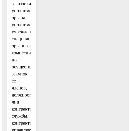
заказчика,
уполномоченного
органа,
уполномоченного
учреждения,
специализированной
организации,
комиссии
по
осуществлению
закупок,
ее
членов,
должностных
лиц
контрактной
службы,
контрактного
управляющего