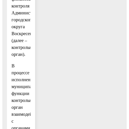
контроля
Администрации
городского
округа
Воскресенск
(далее –
контрольный
орган).
В
процессе
исполнения
муниципальной
функции
контрольный
орган
взаимодействует
с
органами