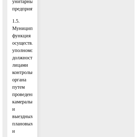
унитарные
предприятия.
1.5.
Муниципальная
функция
осуществляется
уполномоченными
должностными
лицами
контрольного
органа
путем
проведения
камеральных
и
выездных,
плановых
и