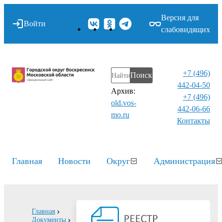
Версия для
Войти
слабовидящих
+7 (496)
Поиск
442-04-50
Архив:
+7 (496)
old.vos-
442-06-66
mo.ru
Контакты⁠
Главная
Новости
Округ
Администрация
Главная
Документы