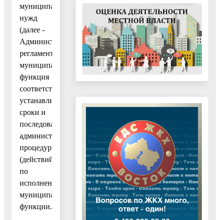
муниципальных
нужд
(далее -
Административный
регламент,
муниципальная
функция
соответственно)
устанавливает
сроки и
последовательность
административных
процедур
(действий)
по
исполнению
муниципальной
функции.