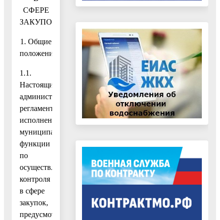
СФЕРЕ
ЗАКУПОК
1. Общие
положения
1.1.
Настоящий
административный
регламент
исполнения
муниципальной
функции
по
осуществлению
контроля
в сфере
закупок,
предусмотренного