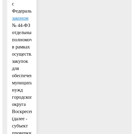
с
Федеральным
законом
№ 44-ФЗ
отдельные
полномочия
в рамках
осуществления
закупок
для
обеспечения
муниципальных
нужд
городского
округа
Воскресенск
(далее -
субъект
проверки),