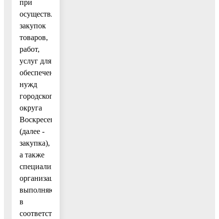
при
осуществлении
закупок
товаров,
работ,
услуг для
обеспечения
нужд
городского
округа
Воскресенск
(далее -
закупка),
а также
специализированными
организациями,
выполняющими
в
соответствии