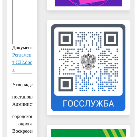
3
.
2
0
2
0
Документ:
Регламен
т СЗ2.doc
x
Утвержден
постановлением
Администрации
городского
округа
Воскресенск