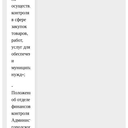
осуществление
контроля
в сфере
закупок
товаров,
работ,
услуг для
обеспечения
и
муниципальных
нужд»;
-
Положением
об отделе
финансового
контроля
Администрации
городского