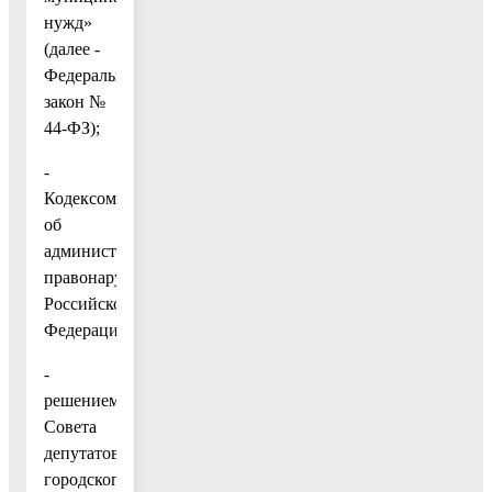
нужд»
(далее -
Федеральный
закон №
44-ФЗ);
-
Кодексом
об
административных
правонарушениях
Российской
Федерации;
-
решением
Совета
депутатов
городского