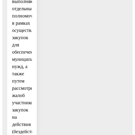
выполняющим
отдельные
полномочия
в рамках
осуществления
закупок
для
обеспечения
муниципальных
нужд, а
также
путем
рассмотрения
жалоб
участников
закупок
на
действия
(бездействие)