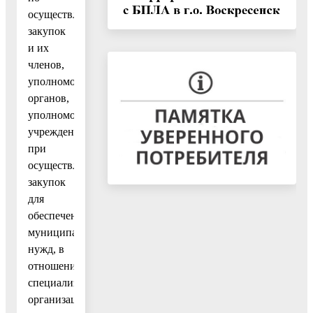
осуществлению
закупок
и их
членов,
уполномоченных
органов,
уполномоченных
учреждений
при
осуществлении
закупок
для
обеспечения
муниципальных
нужд, в
отношении
специализированных
организаций,