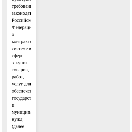
требований
законодательства
Российской
Федерации
о
контрактной
системе в
сфере
закупок
товаров,
работ,
услуг для
обеспечения
государственных
и
муниципальных
нужд
(далее -