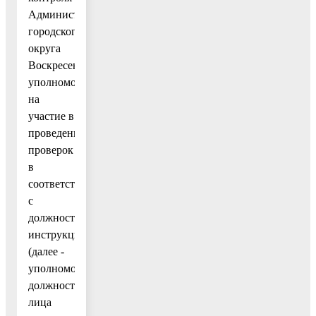
Администрации
городского
округа
Воскресенск,
уполномоченные
на
участие в
проведении
проверок
в
соответствии
с
должностными
инструкциями
(далее -
уполномоченные
должностные
лица