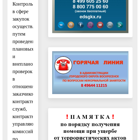
Контроль
в сфере
закупок
осуществляется
путем
проведения
плановых
и
внеплановых
проверок
в
отношении
заказчиков,
контрактных
служб,
контрактных
управляющих,
комиссий
по