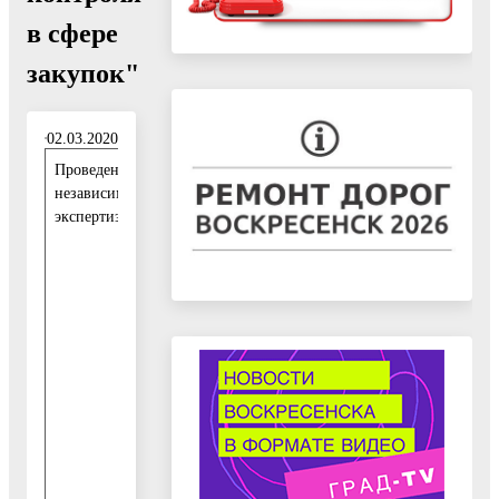
в сфере
закупок"
02.03.2020
Проведение
0
независимой
2
экспертизы:
.
0
3
.
2
0
2
0
-
1
6
.
0