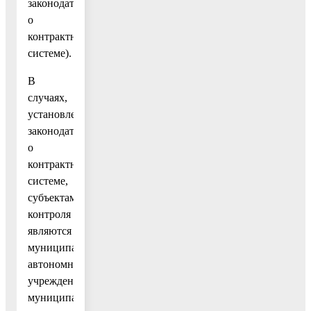
законодательство
о
контрактной
системе).
В
случаях,
установленных
законодательством
о
контрактной
системе,
субъектами
контроля
являются
муниципальные
автономные
учреждения,
муниципальные