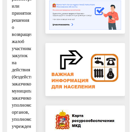
или
принятию
решения
о
возвращении
жалоб
участников
закупок
на
действия
(бездействие)
заказчиков,
муниципальных
заказчиков,
уполномоченных
органов,
уполномоченных
учреждений,