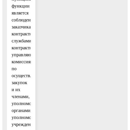
функции
является
соблюдение
заказчиками,
контрактными
службами,
контрактными
управляющими,
комиссиями
по
осуществлению
закупок
и их
членами,
уполномоченными
органами,
уполномоченными
учреждениями