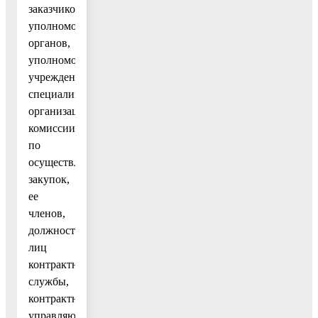
заказчиков,
уполномоченных
органов,
уполномоченных
учреждений,
специализированных
организаций,
комиссии
по
осуществлению
закупок,
ее
членов,
должностных
лиц
контрактной
службы,
контрактного
управляющего.