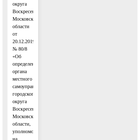
округа
Воскресенск
Московской
области
от
20.12.2019
№ 80/8
«Об
определении
органа
местного
самоуправления
городского
округа
Воскресенск
Московской
области,
уполномоченного
на