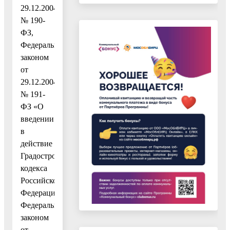
29.12.2004
№ 190-
ФЗ,
Федеральным
законом
от
29.12.2004
№ 191-
ФЗ «О
введении
в
действие
Градостроительного
кодекса
Российской
Федерации»,
Федеральным
законом
от