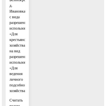
д.
Ивановка,
с вида
разрешенного
использования
«Для
крестьянского
хозяйства»
на вид
разрешенного
использования
«Для
ведения
личного
подсобного
хозяйства».
Считать
видом