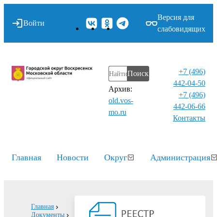
Версия для
Войти
слабовидящих
+7 (496)
Поиск
442-04-50
Архив:
+7 (496)
old.vos-
442-06-66
mo.ru
Контакты⁠
Главная
Новости
Округ
Администрация
Главная
Документы