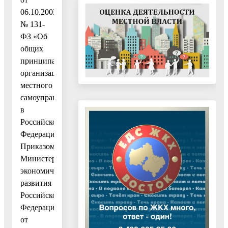
06.10.2003
№ 131-
ФЗ «Об
общих
принципах
организации
местного
самоуправления
в
Российской
Федерации»,
Приказом
Министерства
экономического
развития
Российской
Федерации
от