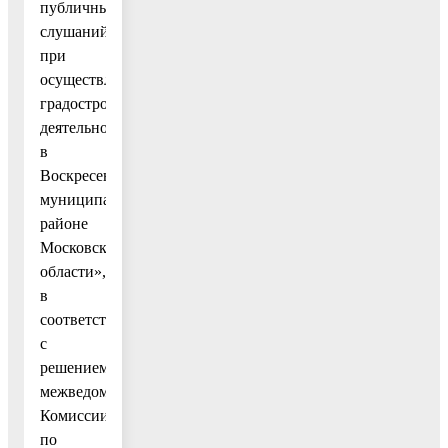
публичных
слушаний
при
осуществлении
градостроительной
деятельности
в
Воскресенском
муниципальном
районе
Московской
области»,
в
соответствии
с
решением
межведомственной
Комиссии
по