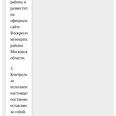
района и
разместить
на
официальном
сайте
Воскресенского
муниципального
района
Московской
области.
3.
Контроль
за
исполнением
настоящего
постановления
оставляю
за собой.