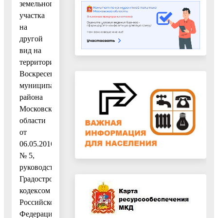
земельного
участка
на
другой
вид на
территории
Воскресенского
муниципального
района
Московской
области
от
06.05.2016
№ 5,
руководствуясь
Градостроительным
кодексом
Российской
Федерации