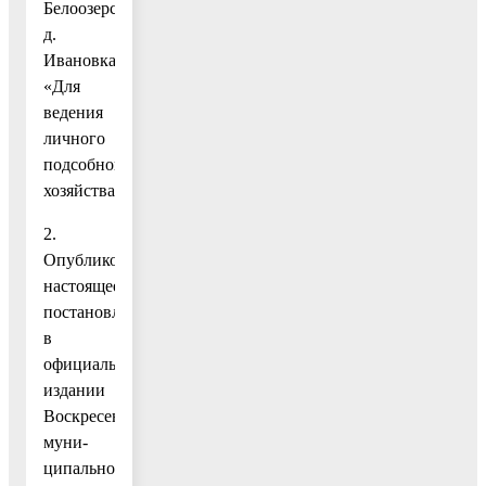
Белоозерский,
д.
Ивановка,
«Для
ведения
личного
подсобного
хозяйства».
2.
Опубликовать
настоящее
постановление
в
официальном
издании
Воскресенского
муни-
ципального