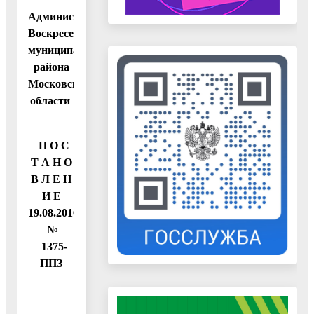
Администрация
Воскресенского
муниципального
района
Московской
области
П О С
Т А Н О
В Л Е Н
И Е
19.08.2016
№
1375-
ППЗ