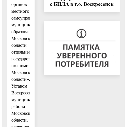
органов
местного
самоуправления
муниципальных
образований
Московской
области
отдельными
государственными
полномочиями
Московской
области»,
Уставом
Воскресенского
муниципального
района
Московской
области,
решением