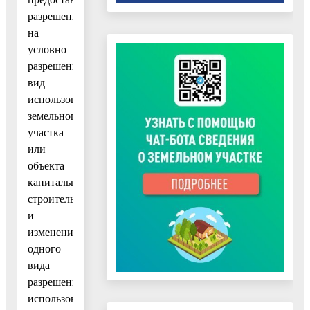
разрешения
на
условно
разрешенный
вид
использования
земельного
участка
или
объекта
капитального
строительства
и
изменения
одного
вида
разрешенного
использования