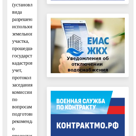
(установлении)
вида
разрешенного
использования
земельного
участка,
прошедшего
государственный
кадастровый
учет,
протокол
заседания
комиссии
по
вопросам
подготовки
рекомендаций
о
предоставлении