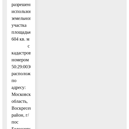
разрешенного
использования
земельного
участка
площадью
604 кв. м
с
кадастровым
номером
50:29:0030211:184,
расположенного
по
адресу:
Московская
область,
Воскресенский
район, г/
пос
Белоозерский,