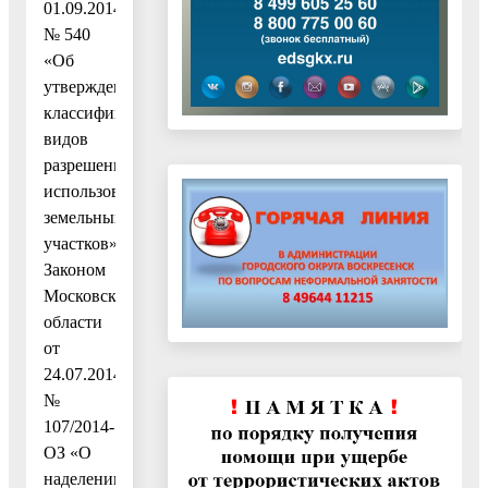
01.09.2014
№ 540
«Об
утверждении
классификатора
видов
разрешенного
использования
земельных
участков»,
Законом
Московской
области
от
24.07.2014
№
107/2014-
ОЗ «О
наделении