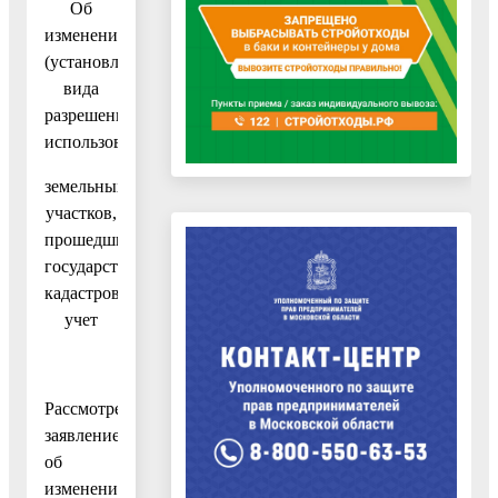
Об
изменении
(установлении)
вида
разрешенного
использования
земельных
участков,
прошедших
государственный
кадастровый
учет
Рассмотрев
заявление
об
изменении