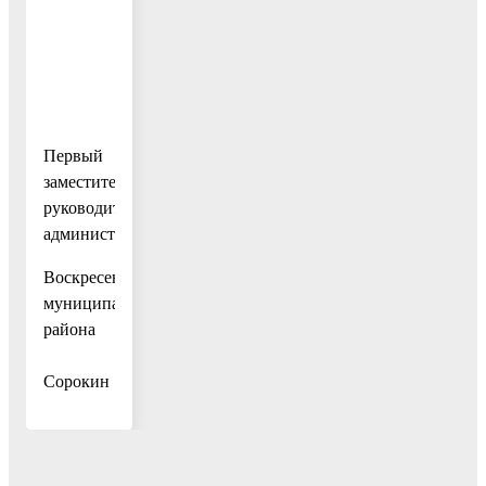
Первый
заместитель
руководителя
администрации
Воскресенского
муниципального
района
И.А.
Сорокин