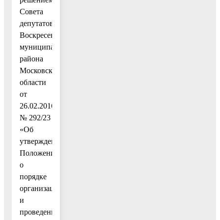
Совета
депутатов
Воскресенского
муниципального
района
Московской
области
от
26.02.2016
№ 292/23
«Об
утверждении
Положения
о
порядке
организации
и
проведении