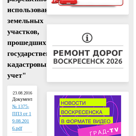
использования
земельных
участков,
прошедших
государственный
кадастровый
учет"
23.08.2016
Документ:
№ 1375-
ППЗ от 1
9.08.201
6.pdf