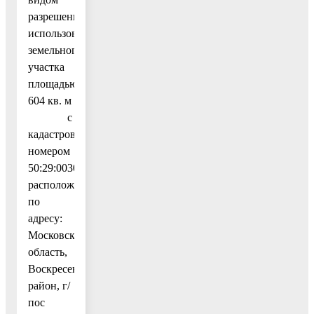
разрешенного
использования
земельного
участка
площадью
604 кв. м
с
кадастровым
номером
50:29:0030211:184,
расположенного
по
адресу:
Московская
область,
Воскресенский
район, г/
пос