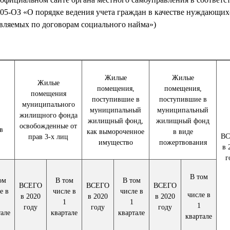
2005-ОЗ «О порядке ведения учета граждан в качестве нуждающи
вляемых по договорам социального найма»)
Жилые
Жилые
Жилые
помещения,
помещения,
помещения
поступившие в
поступившие в
муниципального
муниципальный
муниципальный
жилищного фонда
жилищный фонд,
жилищный фонд
освобожденные от
в
как вымороченное
в виде
ВС
прав 3-х лиц
имущество
пожертвования
в 
г
В том
ом
В том
В том
ВСЕГО
ВСЕГО
ВСЕГО
е в
числе в
числе в
числе в
в 2020
в 2020
в 2020
1
1
1
году
году
году
тале
квартале
квартале
квартале