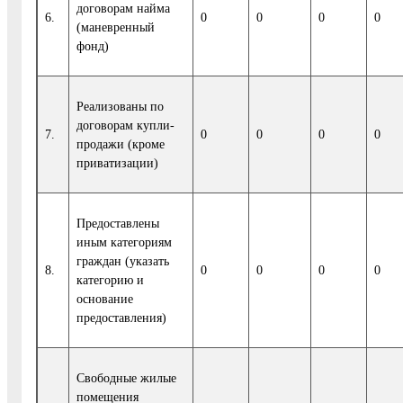
договорам найма
6.
0
0
0
0
(маневренный
фонд)
Реализованы по
договорам купли-
7.
0
0
0
0
продажи (кроме
приватизации)
Предоставлены
иным категориям
граждан (указать
8.
0
0
0
0
категорию и
основание
предоставления)
Свободные жилые
помещения