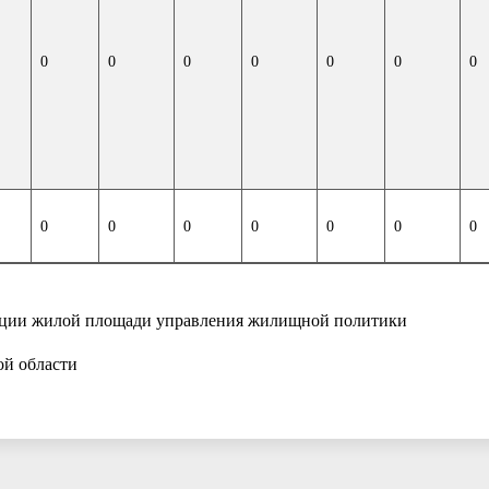
0
0
0
0
0
0
0
0
0
0
0
0
0
0
изации жилой площади управления жилищной политики
уга Воскресенск Московской облас