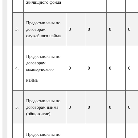
жилищного фонда
Предоставлены по
3.
договорам
0
0
0
0
служебного найма
Предоставлены по
договорам
4.
0
0
0
0
коммерческого
найма
Предоставлены по
5.
договорам найма
0
0
0
0
(общежитие)
Предоставлены по