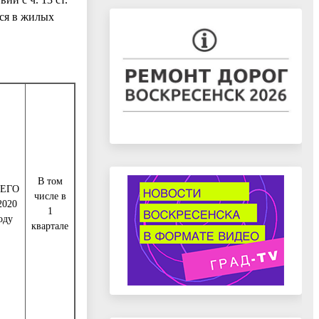
хся в жилых
В том
ЕГО
числе в
2020
1
оду
квартале