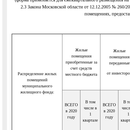
2.3 Закона Московской области от 12.12.2005 № 260/
помещениях, предоста
Жилые
Жилые
помещения
помещения
приобретенные за
переданные
счет средств
от инвесторо
Распределение жилых
местного бюджета
помещений
муниципального
жилищного фонда:
В том
В т
ВСЕГО
ВСЕГО
числе в
числ
в 2020
в 2020
1
1
году
году
квартале
квар