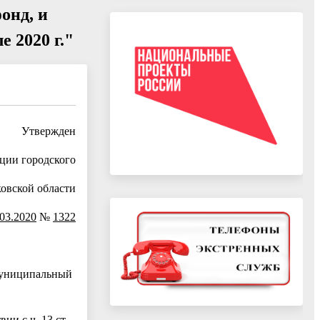
онд, и
 2020 г."
Утвержден
ции городского
овской области
.03.2020
№
1322
муниципальный
и с ч. 13 ст.