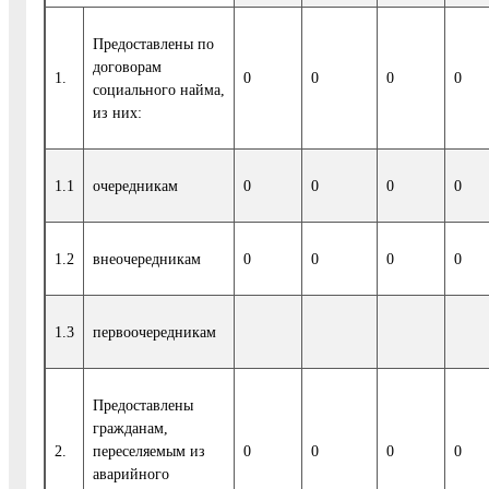
Предоставлены по
договорам
1.
0
0
0
0
социального найма,
из них:
1.1
очередникам
0
0
0
0
1.2
внеочередникам
0
0
0
0
1.3
первоочередникам
Предоставлены
гражданам,
2.
переселяемым из
0
0
0
0
аварийного