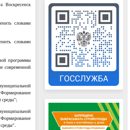
а Воскресенск
енить словами
енить словами
ной программы
ие современной
 муниципальной
 "Формирование
 среды";
 муниципальной
 "Формирование
 среды".