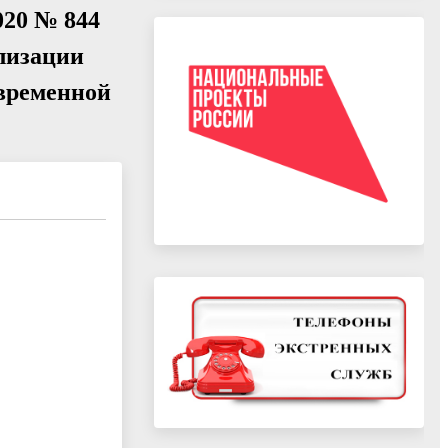
020 № 844
лизации
временной