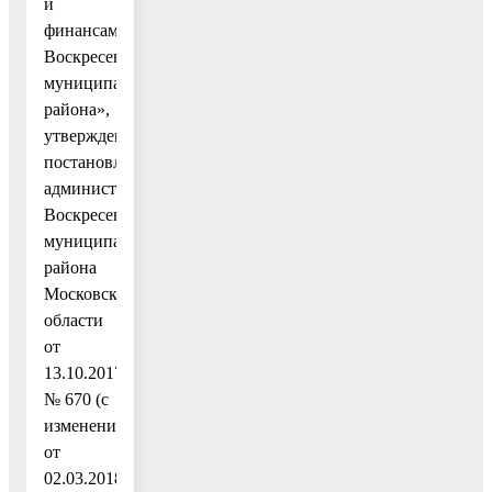
и
финансами
Воскресенского
муниципального
района»,
утвержденную
постановлением
администрации
Воскресенского
муниципального
района
Московской
области
от
13.10.2017
№ 670 (с
изменениями
от
02.03.2018