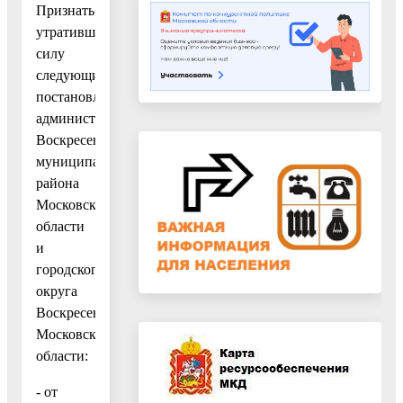
Признать
утратившими
силу
следующие
постановления
администрации
Воскресенского
муниципального
района
Московской
области
и
городского
округа
Воскресенск
Московской
области:
- от