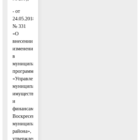
- от
24.05.2018
№ 331
«О
внесении
изменений
в
муниципальную
программу
«Управление
муниципальным
имуществом
и
финансами
Воскресенского
муниципального
района»,
утвержденную