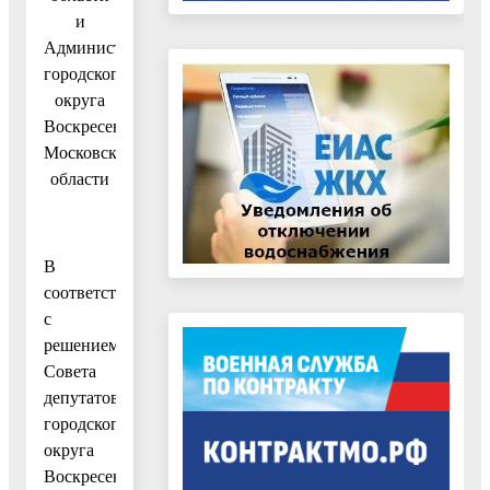
и
Администрации
городского
округа
Воскресенск
Московской
области
В
соответствии
с
решением
Совета
депутатов
городского
округа
Воскресенск