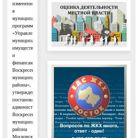
изменений
в
муниципальную
программу
«Управление
муниципальным
имуществом
и
финансами
Воскресенского
муниципального
района»,
утвержденную
постановлением
администрации
Воскресенского
муниципального
района
Московской