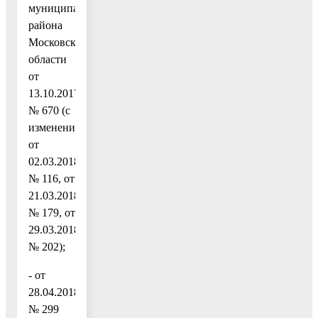
муниципального
района
Московской
области
от
13.10.2017
№ 670 (с
изменениями
от
02.03.2018
№ 116, от
21.03.2018
№ 179, от
29.03.2018
№ 202);
- от
28.04.2018
№ 299