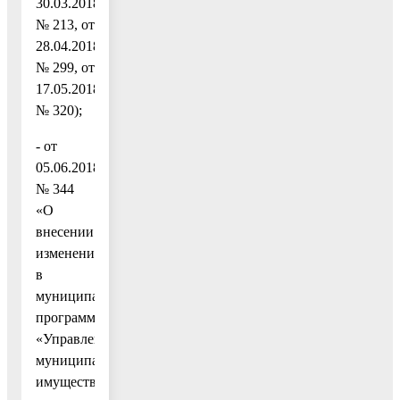
30.03.2018
№ 213, от
28.04.2018
№ 299, от
17.05.2018
№ 320);
- от
05.06.2018
№ 344
«О
внесении
изменений
в
муниципальную
программу
«Управление
муниципальным
имуществом