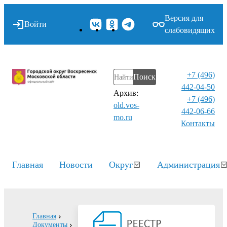
Версия для
Войти
слабовидящих
+7 (496)
Поиск
442-04-50
Архив:
+7 (496)
old.vos-
442-06-66
mo.ru
Контакты⁠
Главная
Новости
Округ
Администрация
Главная
Документы