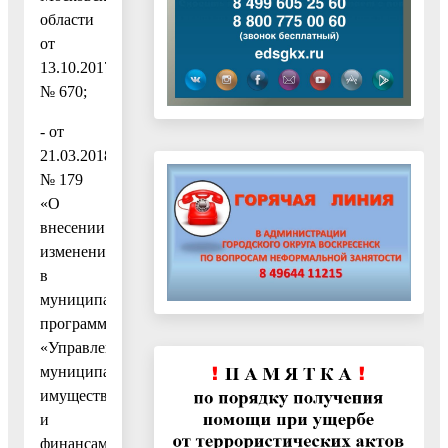
области
от
13.10.2017
№ 670;
- от
21.03.2018
№ 179
«О
внесении
изменений
в
муниципальную
программу
«Управление
муниципальным
имуществом
и
финансами