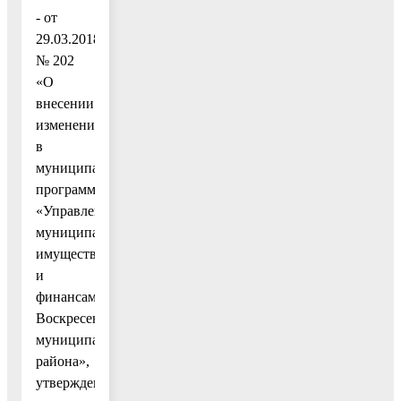
- от
29.03.2018
№ 202
«О
внесении
изменений
в
муниципальную
программу
«Управление
муниципальным
имуществом
и
финансами
Воскресенского
муниципального
района»,
утвержденную