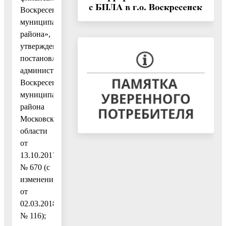
Воскресенского
муниципального
района»,
утвержденную
постановлением
администрации
Воскресенского
муниципального
района
Московской
области
от
13.10.2017
№ 670 (с
изменениями
от
02.03.2018
№ 116);