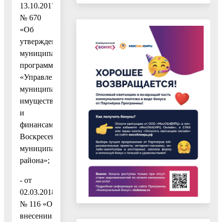
13.10.2017
№ 670
«Об
утверждении
муниципальной
программы
«Управление
муниципальным
имуществом
и
финансами
Воскресенского
муниципального
района»;
- от
02.03.2018
№ 116 «О
внесении