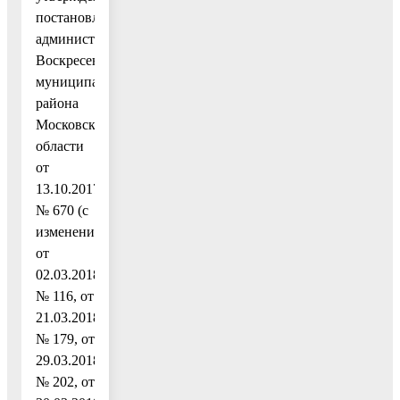
постановлением
администрации
Воскресенского
муниципального
района
Московской
области
от
13.10.2017
№ 670 (с
изменениями
от
02.03.2018
№ 116, от
21.03.2018
№ 179, от
29.03.2018
№ 202, от