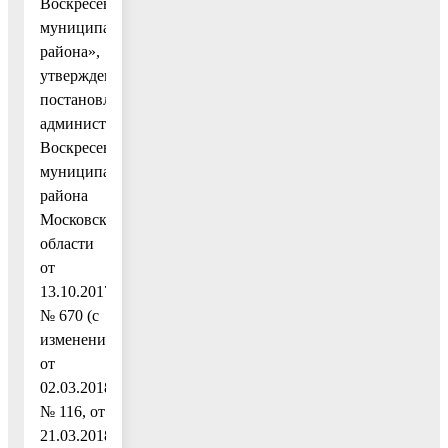
Воскресенского
муниципального
района»,
утвержденную
постановлением
администрации
Воскресенского
муниципального
района
Московской
области
от
13.10.2017
№ 670 (с
изменениями
от
02.03.2018
№ 116, от
21.03.2018