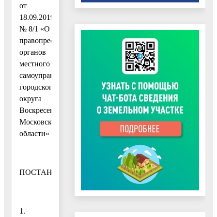
от
18.09.2019
№ 8/1 «О
правопреемстве
органов
местного
самоуправления
городского
округа
Воскресенск
Московской
области»
ПОСТАНОВЛЯЮ:
1.