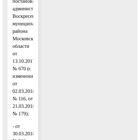
постановлением
администрации
Воскресенского
муниципального
района
Московской
области
от
13.10.2017
№ 670 (с
изменениями
от
02.03.2018
№ 116, от
21.03.2018
№ 179);
- от
30.03.2018