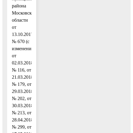
района
Московской
области
от
13.10.2017
№ 670 (с
изменениями
от
02.03.2018
№ 116, от
21.03.2018
№ 179, от
29.03.2018
№ 202, от
30.03.2018
№ 213, от
28.04.2018
№ 299, от