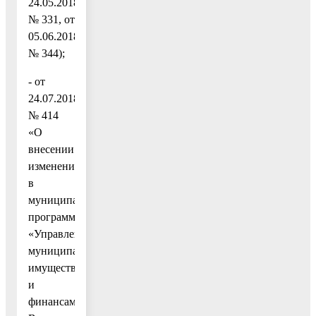
24.05.2018
№ 331, от
05.06.2018
№ 344);
- от
24.07.2018
№ 414
«О
внесении
изменений
в
муниципальную
программу
«Управление
муниципальным
имуществом
и
финансами