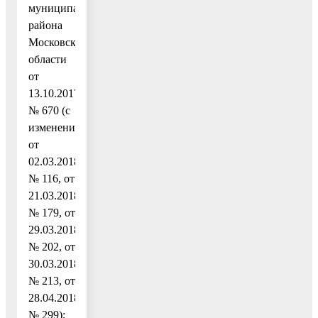
муниципального
района
Московской
области
от
13.10.2017
№ 670 (с
изменениями
от
02.03.2018
№ 116, от
21.03.2018
№ 179, от
29.03.2018
№ 202, от
30.03.2018
№ 213, от
28.04.2018
№ 299);