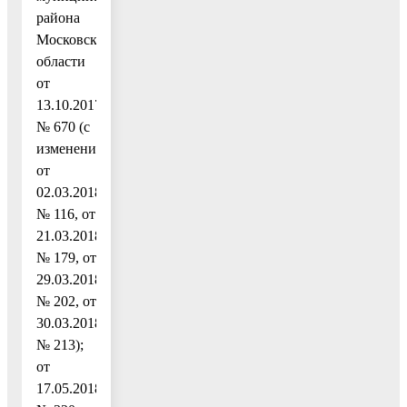
района
Московской
области
от
13.10.2017
№ 670 (с
изменениями
от
02.03.2018
№ 116, от
21.03.2018
№ 179, от
29.03.2018
№ 202, от
30.03.2018
№ 213);
от
17.05.2018