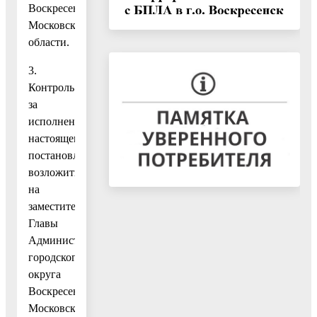
Воскресенск
Московской
области.
3.
Контроль
за
исполнением
настоящего
постановления
возложить
на
заместителя
Главы
Администрации
городского
округа
Воскресенск
Московской