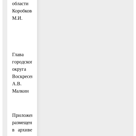
области
Коробкова
М.И.
Глава
городского
округа
Воскресенск
А.В.
Малкин
Приложение
размещено
в архиве