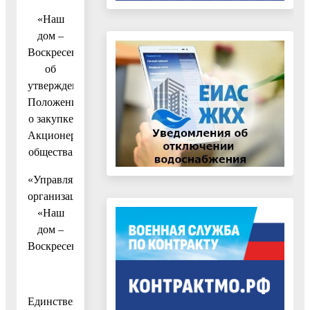
«Наш
дом –
Воскресенск»
об
утверждении
Положения
о закупке
Акционерного
общества
«Управляющая
организация
«Наш
дом –
Воскресенск»
Единственный