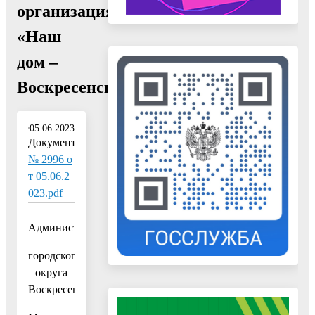
организация
«Наш
дом –
Воскресенск»"
05.06.2023
Документ:
№ 2996 о
т 05.06.2
023.pdf
Администрация
городского
округа
Воскресенск