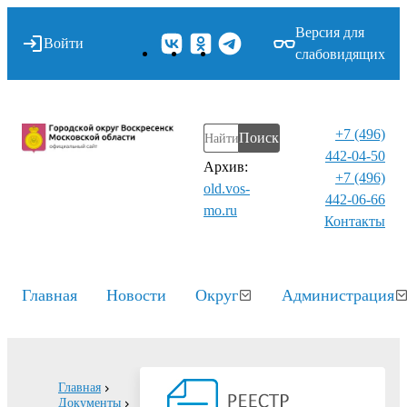
Версия для
Войти
слабовидящих
+7 (496)
Поиск
442-04-50
Архив:
+7 (496)
old.vos-
442-06-66
mo.ru
Контакты⁠
Главная
Новости
Округ
Администрация
Главная
Документы