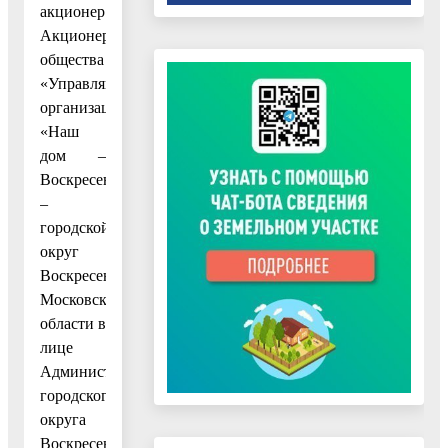
акционер
Акционерного
общества
«Управляющая
организация
«Наш
дом –
Воскресенск»
–
городской
округ
Воскресенск
Московской
области в
лице
Администрации
городского
округа
Воскресенск