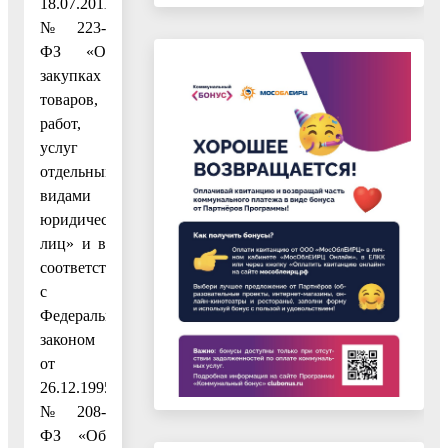
18.07.2011
№ 223-
ФЗ «О
закупках
товаров,
работ,
услуг
отдельными
видами
юридических
лиц» и в
соответствии
с
Федеральным
законом
от
26.12.1995
№ 208-
ФЗ «Об