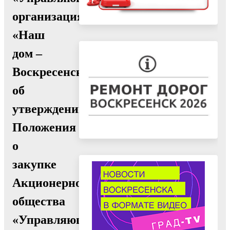
организация
«Наш
дом –
Воскресенск»
об
утверждении
Положения
о
закупке
Акционерного
общества
«Управляющая