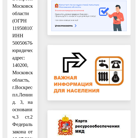
Московской
области
(ОГРН
1195081079819,
ИНН
5005067640),
юридический
адрес:
140200,
Московская
область,
г.Воскресенск,
пл.Ленина,
д. 3, на
основании
ч.3 ст.2
Федерального
закона от