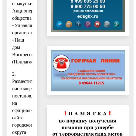
о закупке
Акционерного
общества
«Управляющая
организация
«Наш
дом –
Воскресенск».
(Прилагается.)
2.
Разместить
настоящее
постановление
на
официальном
сайте
городского
округа