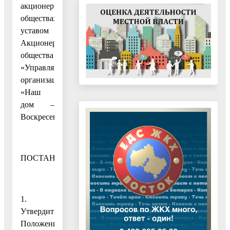
акционерных
обществах»,
уставом
Акционерного
общества
«Управляющая
организация
«Наш
дом –
Воскресенск»
ПОСТАНОВЛЯЮ:
1.
Утвердить
Положение