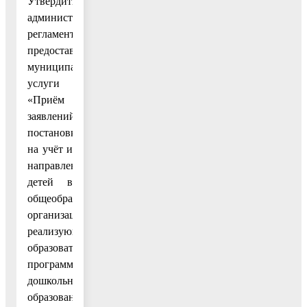
Утвердить
административный
регламент
предоставления
муниципальной
услуги
«Приём
заявлений,
постановка
на учёт и
направление
детей в
общеобразовательные
организации,
реализующие
образовательную
программу
дошкольного
образования,