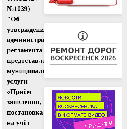
№1039)
"Об
утверждении
административного
регламента
предоставления
муниципальной
услуги
«Приём
заявлений,
постановка
на учёт