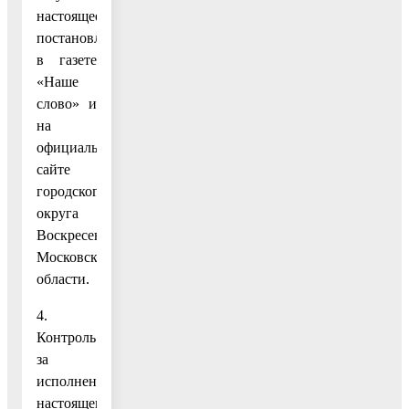
настоящее
постановление
в газете
«Наше
слово» и
на
официальном
сайте
городского
округа
Воскресенск
Московской
области.
4.
Контроль
за
исполнением
настоящего