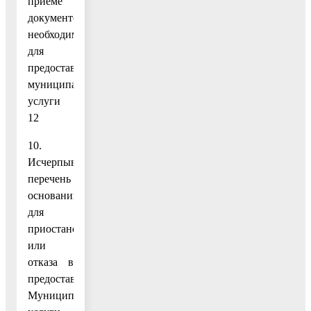
приёме
документов,
необходимых
для
предоставления
муниципальной
услуги
12
10.
Исчерпывающий
перечень
оснований
для
приостановления
или
отказа в
предоставлении
Муниципальной