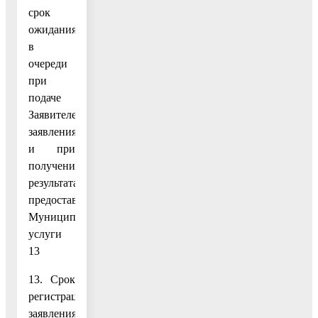
срок
ожидания
в
очереди
при
подаче
Заявителем
заявления
и при
получении
результата
предоставления
Муниципальной
услуги
13
13. Срок
регистрации
заявления