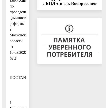
Комиссии
по
проведению
административной
реформы
в
Московской
области
от
10.03.2022
№ 2
ПОСТАНОВЛЯЮ:
1.