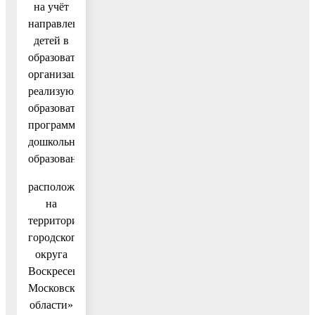
на учёт
направление
детей в
образовательные
организации,
реализующие
образовательную
программу
дошкольного
образования,
расположенные
на
территории
городского
округа
Воскресенск
Московской
области»