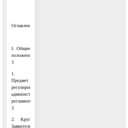
Оглавление
I. Общие
положения
3
1.
Предмет
регулирования
административного
регламента
3
2. Круг
Заявителей