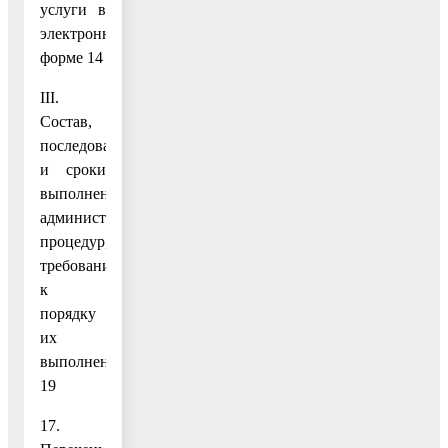
услуги в
электронной
форме 14
III.
Состав,
последовательность
и сроки
выполнения
административных
процедур,
требования
к
порядку
их
выполнения
19
17.