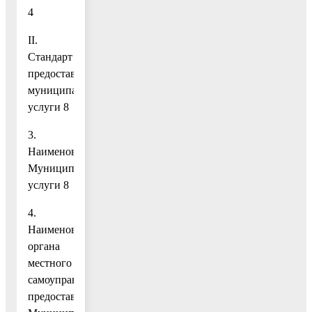
4
II.
Стандарт
предоставления
муниципальной
услуги 8
3.
Наименование
Муниципальной
услуги 8
4.
Наименование
органа
местного
самоуправления,
предоставляющего