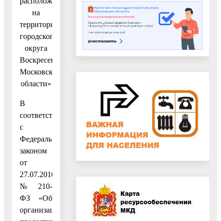
расположенные
на
территории
городского
округа
Воскресенск
Московской
области»
В
соответствии
с
Федеральным
законом
от
27.07.2010
№ 210-
ФЗ «Об
организации