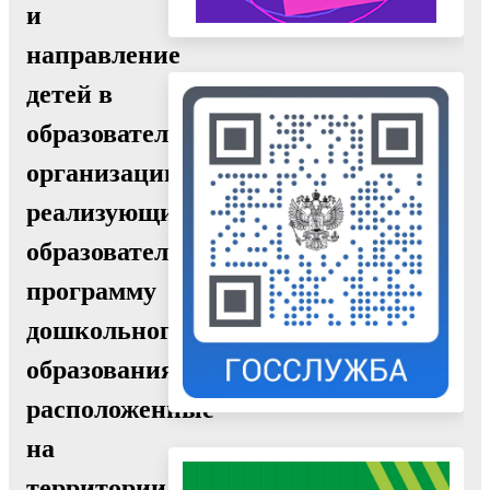
и
направление
детей в
образовательные
организации,
реализующие
образовательную
программу
дошкольного
образования,
расположенные
на
территории