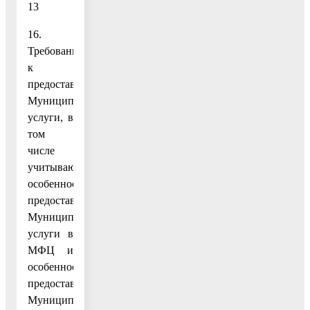
13
16.
Требования
к
предоставлению
Муниципальной
услуги, в
том
числе
учитывающие
особенности
предоставления
Муниципальной
услуги в
МФЦ и
особенности
предоставления
Муниципальной