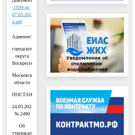
Документ:
-1039-ot-
07.03.202
4.pdf
Администрация
городского
округа
Воскресенск
Московской
области
ПОСТАНОВЛЕНИЕ
24.05.2022
№ 2490
Об
утверждении