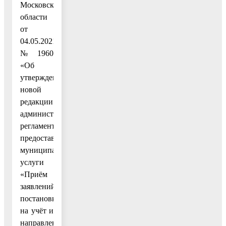
Московской
области
от
04.05.2021
№ 1960
«Об
утверждении
новой
редакции
административного
регламента
предоставления
муниципальной
услуги
«Приём
заявлений,
постановка
на учёт и
направление