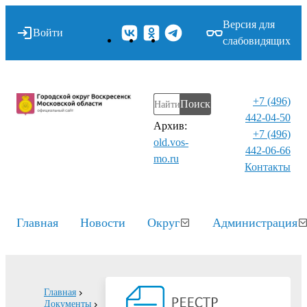
Версия для
Войти
слабовидящих
+7 (496)
Поиск
442-04-50
Архив:
+7 (496)
old.vos-
442-06-66
mo.ru
Контакты⁠
Главная
Новости
Округ
Администрация
Главная
Документы