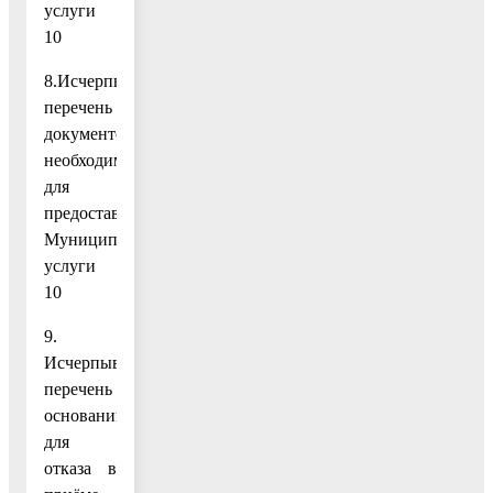
услуги
10
8.Исчерпывающий
перечень
документов,
необходимых
для
предоставления
Муниципальной
услуги
10
9.
Исчерпывающий
перечень
оснований
для
отказа в