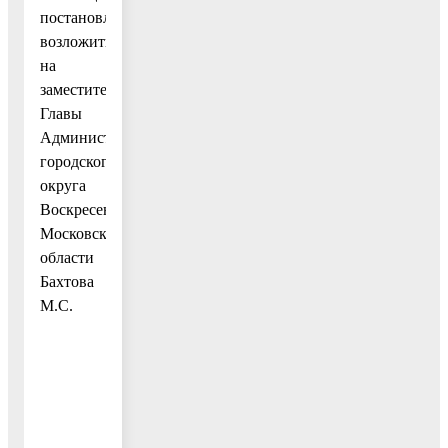
постановления
возложить
на
заместителя
Главы
Администрации
городского
округа
Воскресенск
Московской
области
Бахтова
М.С.