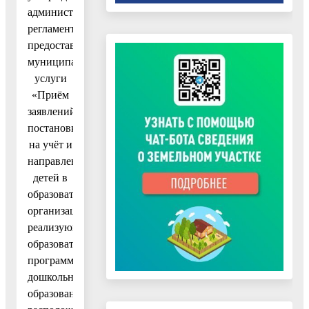
административного
регламента
предоставления
муниципальной
услуги
«Приём
заявлений,
постановка
на учёт и
направление
детей в
образовательные
организации,
реализующие
образовательную
программу
дошкольного
образования,