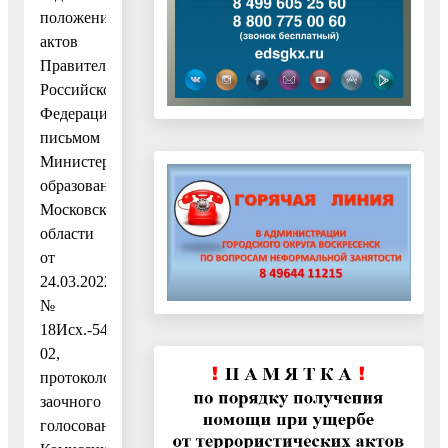
положений
актов
Правительства
Российской
Федерации»,
письмом
Министерства
образования
Московской
области
от
24.03.2022
№
18Исх.-5468/05-
02,
протоколом
заочного
голосования