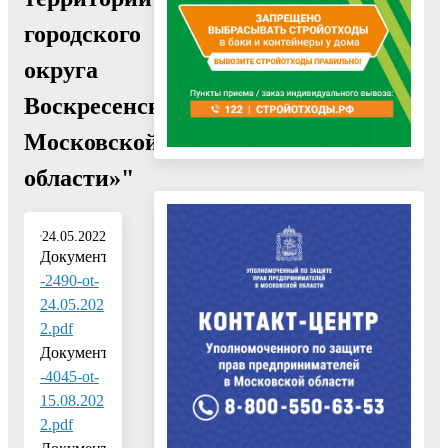
городского
округа
Воскресенск
Московской
области»"
24.05.2022
Документ:
-2490-ot-
24.05.202
2.pdf
Документ:
-4045-ot-
15.08.202
2.pdf