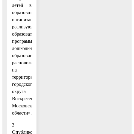
детей в
образовательные
организации,
реализующие
образовательную
программу
дошкольного
образования,
расположенные
на
территории
городского
округа
Воскресенск
Московской
области».
3.
Опубликовать