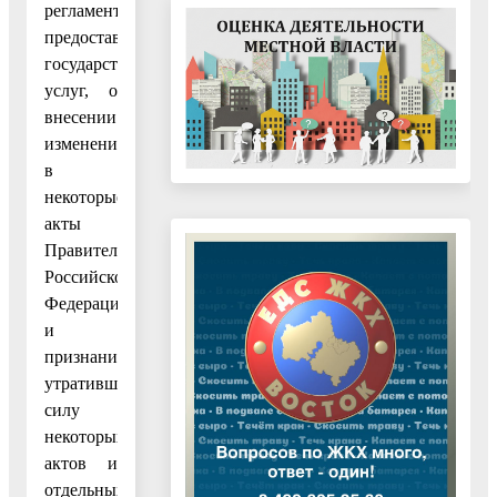
регламентов
предоставления
государственных
услуг, о
внесении
изменений
в
некоторые
акты
Правительства
Российской
Федерации
и
признании
утратившими
силу
некоторых
актов и
отдельных