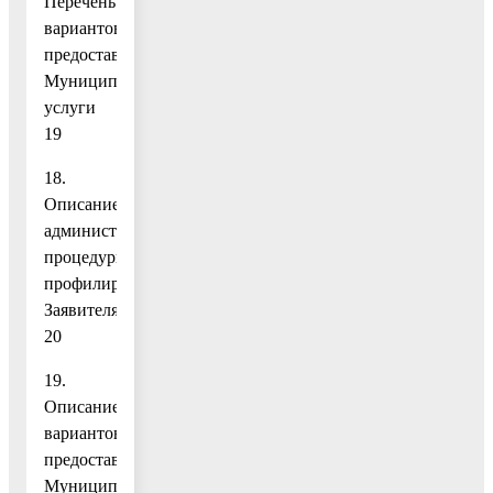
Перечень
вариантов
предоставления
Муниципальной
услуги
19
18.
Описание
административной
процедуры
профилирования
Заявителя
20
19.
Описание
вариантов
предоставления
Муниципальной