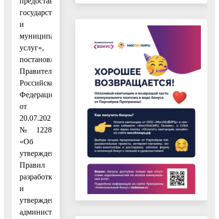
предоставления
государственных
и
муниципальных
услуг»,
постановлением
Правительства
Российской
Федерации
от
20.07.2021
№ 1228
«Об
утверждении
Правил
разработки
и
утверждения
административных