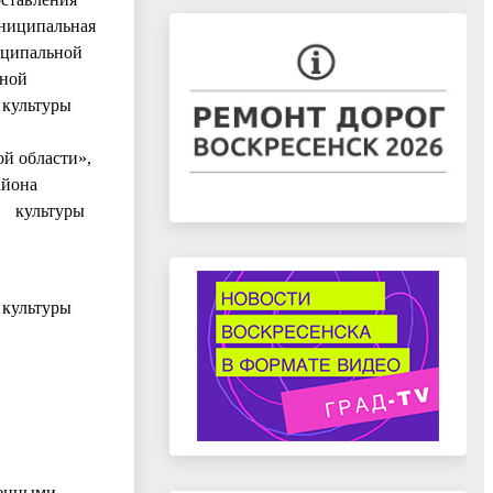
униципальная
иципальной
бной
культуры
й области»,
айона
ие культуры
культуры
венными