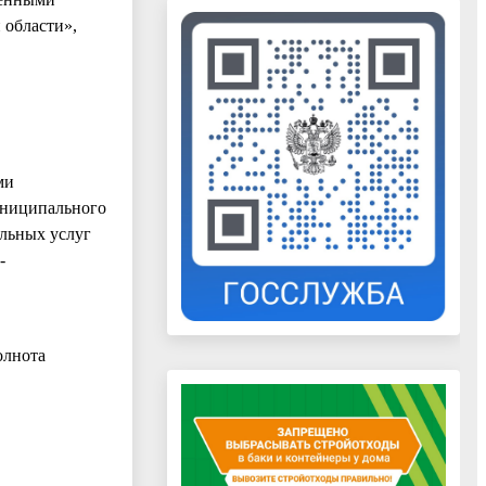
 области»,
ми
униципального
льных услуг
-
олнота