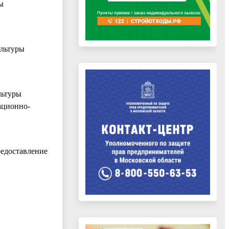
ы
льтуры
ьтуры
ационно-
редоставление