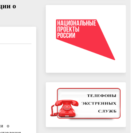
ции о
ии о
оставления