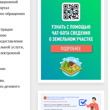
мационной
ортал
е по обращению
трации
ению
редоставление
льной услуги,
электронной
ению
ки
ва.
но-делового