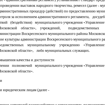
роведении выставок народного творчества, ремесел (далее - м
я административных процедур (действий) по предоставлению мун
нтроля за исполнением административного регламента, досуде
ий (бездействия) муниципального учреждения «Управление 
на Московской области», учреждений, подведомственных
нистрации Воскресенского муниципального района Московско
ие культуры администрации Воскресенского муниципального р
 подведомственных муниципальному учреждению «Управлен
Московской области», либо муниципальных служащих.
вышения качества и доступности
ении полномочий муниципального учреждения «Управление 
осковской области».
ги
 юридическим лицам (далее -
имени заявителей взаимодействие с учреждениями, подведомст