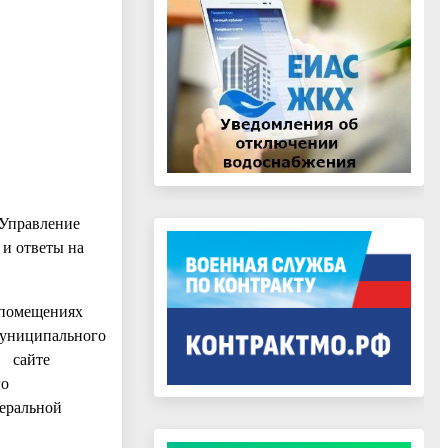
«Управление
и ответы на
помещениях
муниципального
ом сайте
го
деральной